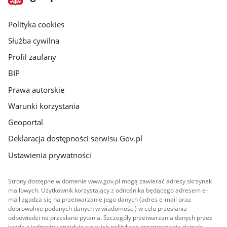
gov.pl
główna
gov.pl
Polityka cookies
Służba cywilna
Profil zaufany
BIP
Prawa autorskie
Warunki korzystania
Geoportal
Deklaracja dostępności serwisu Gov.pl
Ustawienia prywatności
Strony dostępne w domenie www.gov.pl mogą zawierać adresy skrzynek
mailowych. Użytkownik korzystający z odnośnika będącego adresem e-
mail zgadza się na przetwarzanie jego danych (adres e-mail oraz
dobrowolnie podanych danych w wiadomości) w celu przesłania
odpowiedzi na przesłane pytania. Szczegóły przetwarzania danych przez
każdą z jednostek znajdują się w ich politykach przetwarzania danych