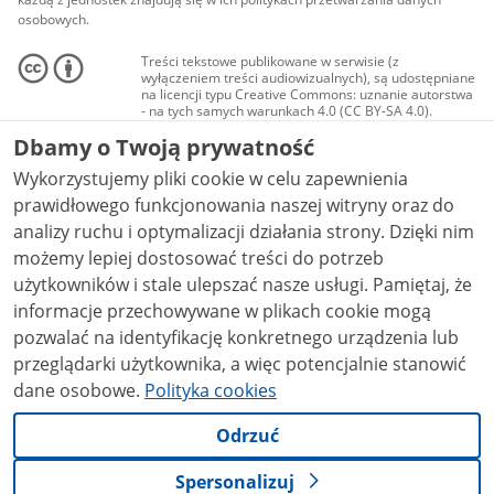
osobowych.
Treści tekstowe publikowane w serwisie (z
wyłączeniem treści audiowizualnych), są udostępniane
na licencji typu Creative Commons: uznanie autorstwa
- na tych samych warunkach 4.0 (CC BY-SA 4.0).
Materiały audiowizualne, w tym zdjęcia, materiały
Dbamy o Twoją prywatność
audio i wideo, są udostępniane na licencji typu
Creative Commons: uznanie autorstwa użycie
Wykorzystujemy pliki cookie w celu zapewnienia
niekomercyjne - bez utworów zależnych 4.0 (CC BY-
NC-ND 4.0), o ile nie jest to stwierdzone inaczej.
prawidłowego funkcjonowania naszej witryny oraz do
analizy ruchu i optymalizacji działania strony. Dzięki nim
możemy lepiej dostosować treści do potrzeb
użytkowników i stale ulepszać nasze usługi. Pamiętaj, że
informacje przechowywane w plikach cookie mogą
pozwalać na identyfikację konkretnego urządzenia lub
przeglądarki użytkownika, a więc potencjalnie stanowić
dane osobowe.
Polityka cookies
Odrzuć
Spersonalizuj