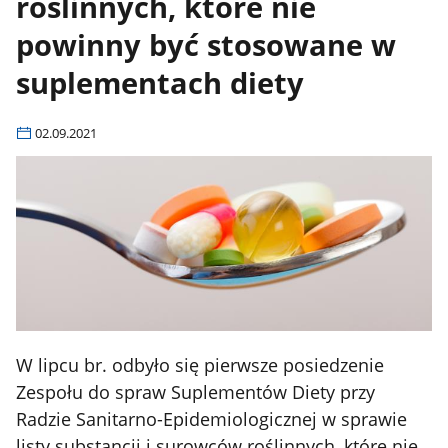
roślinnych, które nie
powinny być stosowane w
suplementach diety
02.09.2021
W lipcu br.
odbyło
się
pierwsze posiedzenie
Zespołu
do spraw Suplementów Diety przy
Radzie
Sanitarno-Epidemiologicznej w sprawie
listy substancji i surowców
roślinnych,
które
nie