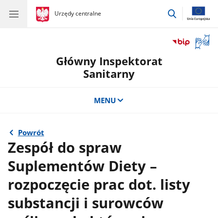
przejdź
gov.pl
Urzędy centralne
gov.pl
Urzędy
do
centralne
wyszukiwar
Otwór
okno
Główny Inspektorat
z
tłuma
Sanitarny
języka
migow
MENU
Powrót
Zespół do spraw
Suplementów Diety –
rozpoczęcie prac dot. listy
substancji i surowców