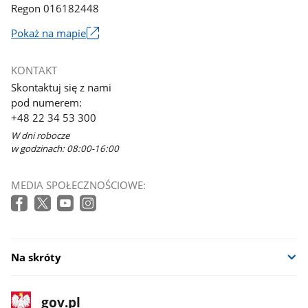
Regon 016182448
Pokaż na mapie
Link
otworzy
KONTAKT
się
Skontaktuj się z nami
w
pod numerem:
nowym
+48 22 34 53 300
oknie
W dni robocze
w godzinach: 08:00-16:00
MEDIA SPOŁECZNOŚCIOWE:
Na skróty
stopka
Strona
gov.pl