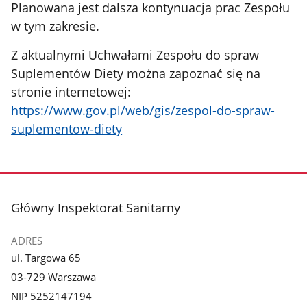
Planowana jest dalsza kontynuacja prac
Zespołu
w tym zakresie.
Z
aktualnymi
Uchwałami
Zespołu
do
spraw
Suplementów
Diety
można
zapoznać
się
na
stronie internetowej:
https://www.gov.pl/web/gis/zespol-do-spraw-
suplementow-diety
stopka
Główny Inspektorat Sanitarny
ADRES
ul. Targowa 65
03-729 Warszawa
NIP 5252147194