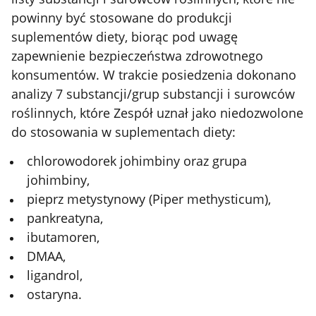
powinny
być
stosowane do produkcji
suplementów diety,
biorąc
pod
uwagę
zapewnienie
bezpieczeństwa
zdrowotnego
konsumentów. W trakcie posiedzenia dokonano
analizy 7
substancji/grup
substancji i surowców
roślinnych,
które
Zespół
uznał
jako niedozwolone
do
stosowania
w suplementach diety:
chlorowodorek johimbiny oraz grupa
johimbiny,
pieprz metystynowy
(Piper methysticum),
pankreatyna,
ibutamoren,
DMAA,
ligandrol,
ostaryna.