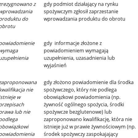
zrezygnowano z
gdy podmiot działający na rynku
wprowadzania
spożywczym zgłosił zaprzestanie
produktu do
wprowadzania produktu do obrotu
obrotu
powiadomienie
gdy informacje złożone z
wymaga
powiadomieniem wymagają
uzupełnienia
uzupełnienia, uzasadnienia lub
wyjaśnień
zaproponowana
gdy złożono powiadomienie dla środka
kwalifikacja nie
spożywczego, który nie podlega
istnieje w
obowiązkowi powiadomienia (np.
przepisach
żywność ogólnego spożycia, środki
prawa lub nie
spożywcze bezglutenowe) lub
podlega
zaproponowano kwalifikację, która nie
obowiązkowi
istnieje już w prawie żywnościowym (np.
powiadomienia
środek spożywczy zaspokajający