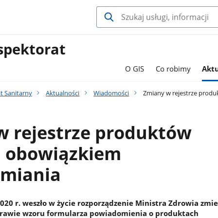
spektorat
O GIS
Co robimy
Aktu
t Sanitarny
Aktualności
Wiadomości
Zmiany w rejestrze prod
w rejestrze produktów
h obowiązkiem
miania
2020 r. weszło w życie rozporządzenie Ministra Zdrowia zmi
prawie wzoru formularza powiadomienia o produktach