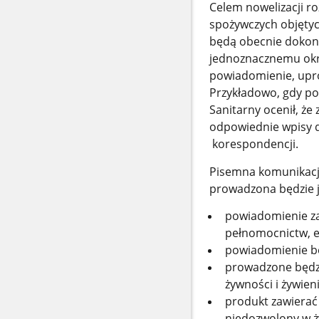
Celem nowelizacji ro
spożywczych objętyc
będą obecnie dokony
jednoznacznemu okre
powiadomienie, upro
Przykładowo, gdy po
Sanitarny ocenił, ż
odpowiednie wpisy d
korespondencji.
Pisemna komunikacj
prowadzona będzie j
powiadomienie za
pełnomocnictw, et
powiadomienie bę
prowadzone będzi
żywności i żywieni
produkt zawierać 
niedozwolony w ż