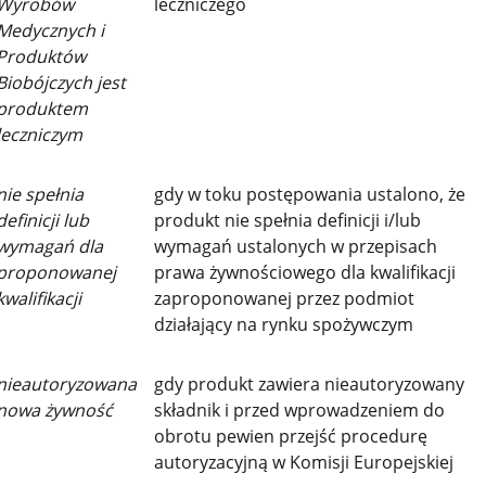
Wyrobów
leczniczego
Medycznych i
Produktów
Biobójczych jest
produktem
leczniczym
nie spełnia
gdy w toku postępowania ustalono, że
definicji lub
produkt nie spełnia definicji i/lub
wymagań dla
wymagań ustalonych w przepisach
proponowanej
prawa żywnościowego dla kwalifikacji
kwalifikacji
zaproponowanej przez podmiot
działający na rynku spożywczym
nieautoryzowana
gdy produkt zawiera nieautoryzowany
nowa żywność
składnik i przed wprowadzeniem do
obrotu pewien przejść procedurę
autoryzacyjną w Komisji Europejskiej