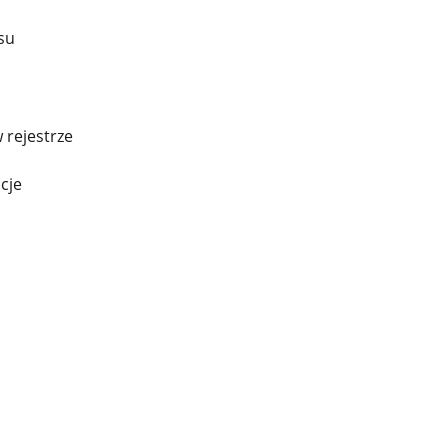
su
rejestrze
cje