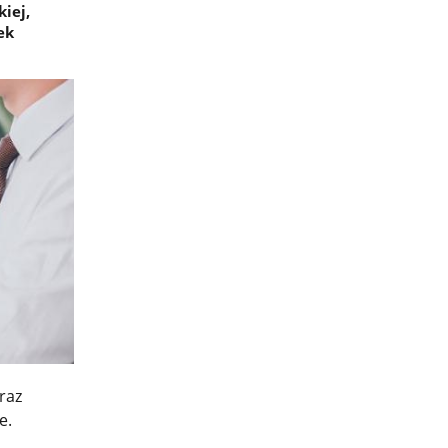
iej,
ek
raz
e.