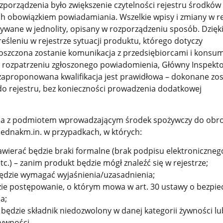
zporządzenia było zwiększenie czytelności rejestru środków
h obowiązkiem powiadamiania. Wszelkie wpisy i zmiany w re
wane w jednolity, opisany w rozporządzeniu sposób. Dzięk
śleniu w rejestrze sytuacji produktu, którego dotyczy
szczona zostanie komunikacja z przedsiębiorcami i konsu
 rozpatrzeniu zgłoszonego powiadomienia, Główny Inspekt
e zaproponowana kwalifikacja jest prawidłowa – dokonane zo
o rejestru, bez konieczności prowadzenia dodatkowej
a z podmiotem wprowadzającym środek spożywczy do obr
ednakm.in. w przypadkach, w których:
wierać będzie braki formalne (brak podpisu elektroniczneg
c.) – zanim produkt będzie mógł znaleźć się w rejestrze;
dzie wymagać wyjaśnienia/uzasadnienia;
e postępowanie, o którym mowa w art. 30 ustawy o bezpie
a;
będzie składnik niedozwolony w danej kategorii żywności lu
ywności..