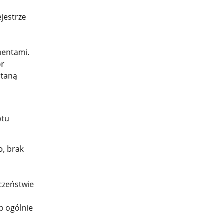
jestrze
i
mentami.
or
staną
otu
o, brak
czeństwie
b ogólnie