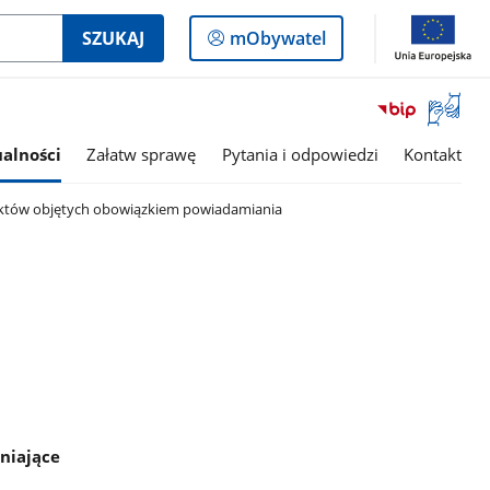
Logowanie
SZUKAJ
mObywatel
do
panelu
Otwórz
okno
z
alności
Załatw sprawę
Pytania i odpowiedzi
Kontakt
tłumac
języka
uktów objętych obowiązkiem powiadamiania
migowe
eniające