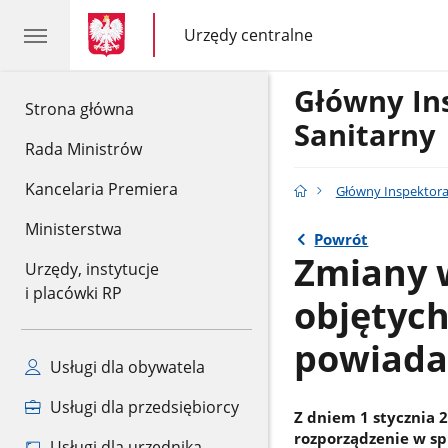
gov.pl
gov.pl
Urzędy centralne
gov.pl
Urzędy
centralne
Główny In
gov.pl
Strona główna
Sanitarny
Rada Ministrów
Kancelaria Premiera
Główny Inspektora
Ministerstwa
Powrót
Zmiany 
Urzędy, instytucje
i placówki RP
objętyc
powiada
Usługi dla obywatela
Usługi dla przedsiębiorcy
Z dniem 1 stycznia 
rozporządzenie w s
Usługi dla urzędnika