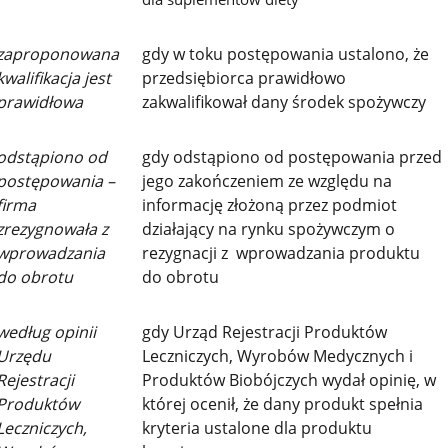
zaproponowana
gdy w toku postępowania ustalono, że
kwalifikacja jest
przedsiębiorca prawidłowo
prawidłowa
zakwalifikował dany środek spożywczy
odstąpiono od
gdy odstąpiono od postępowania przed
postępowania –
jego zakończeniem ze względu na
firma
informację złożoną przez podmiot
zrezygnowała z
działający na rynku spożywczym o
wprowadzania
rezygnacji z wprowadzania produktu
do obrotu
do obrotu
według opinii
gdy Urząd Rejestracji Produktów
Urzędu
Leczniczych, Wyrobów Medycznych i
Rejestracji
Produktów Biobójczych wydał opinię, w
Produktów
której ocenił, że dany produkt spełnia
Leczniczych,
kryteria ustalone dla produktu