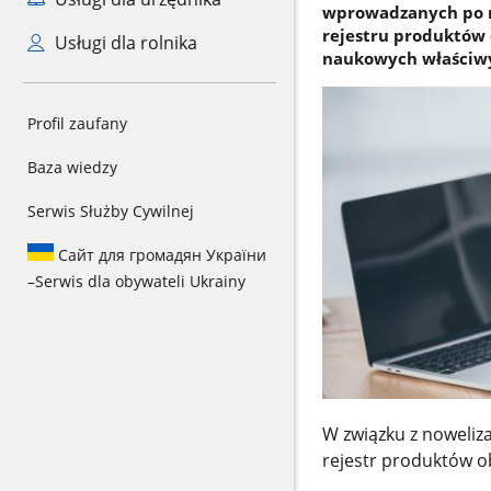
wprowadzanych po ra
rejestru produktów
Usługi dla rolnika
naukowych właściwyc
Profil zaufany
Baza wiedzy
Serwis Służby Cywilnej
Сайт для громадян України
–
Serwis dla obywateli Ukrainy
W związku z noweliz
rejestr produktów 