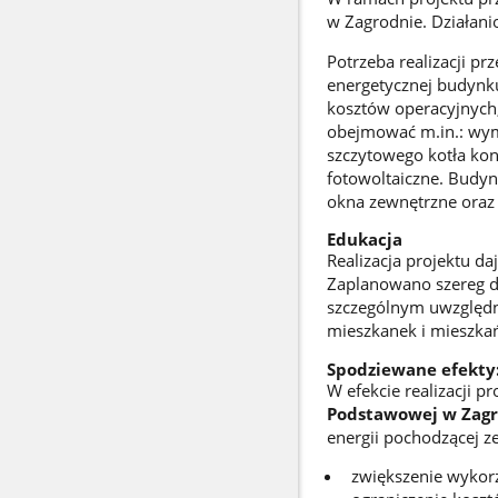
w Zagrodnie. Działan
Potrzeba realizacji pr
energetycznej budynku
kosztów operacyjnych, 
obejmować m.in.: wymi
szczytowego kotła kon
fotowoltaiczne. Budyn
okna zewnętrzne oraz 
Edukacja
Realizacja projektu d
Zaplanowano szereg dz
szczególnym uwzględni
mieszkanek i mieszka
Spodziewane efekty
W efekcie realizacji p
Podstawowej w Zag
energii pochodzącej ze
zwiększenie wykorz