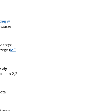
znej w
szarze
z czego
zego (
MF
koły
nie to 2,2
ota
stawowej