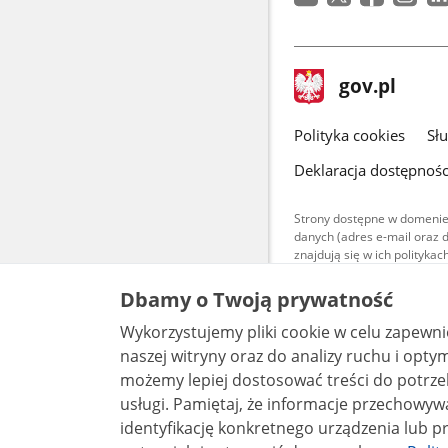
stopka
Strona
gov.pl
gov.pl
główna
gov.pl
Polityka cookies
Sł
Deklaracja dostępnośc
Strony dostępne w domenie
danych (adres e-mail oraz 
znajdują się w ich polityk
Treści teksto
Dbamy o Twoją prywatność
udostępniane
warunkach 4.0
Wykorzystujemy pliki cookie w celu zapewn
są udostępni
bez utworów z
naszej witryny oraz do analizy ruchu i optymalizacj
możemy lepiej dostosować treści do potrzeb
usługi. Pamiętaj, że informacje przechowywane w plikach cookie mogą pozwalać na
identyfikację konkretnego urządzenia lub pr