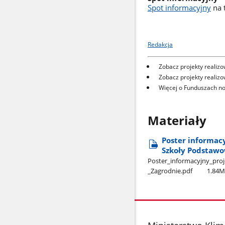
Spot informacyjny
na t
Redakcja
Zobacz projekty realiz
Zobacz projekty realiz
Więcej o Funduszach no
Materiały
Poster informa
Szkoły Podstawo
Poster​_informacyjny​_pr
_Zagrodnie.pdf
1.84
stopka