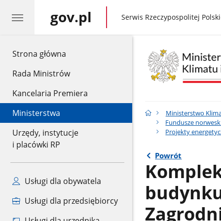
gov.pl
gov.pl
Serwis Rzeczypospolitej Polski
gov.pl
Strona główna
Rada Ministrów
Kancelaria Premiera
Ministerstwa
Ministerstwo Klima
Fundusze norweski
Projekty energety
Urzędy, instytucje
i placówki RP
Powrót
Komplek
Usługi dla obywatela
budynku
Usługi dla przedsiębiorcy
Zagrodn
Usługi dla urzędnika