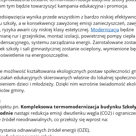
iom tym będzie towarzyszyć kampania edukacyjna i promocja.
zedsięwzięcia wynika przede wszystkim z bardzo niskiej efektywno
 szkoły, a w konsekwencji zawyżonej emisji zanieczyszczeń, za
ryzyka awarii czy niskiej klasy estetycznej.
Modernizacja
będzie
anę rur i grzejników, montaż izolacji, powietrznej pompy ciepła 
densacyjnego, systemu zarządzania energii. Zainstalowane zosta
ek szkoły i sali gimnastycznej zostanie ocieplony, wymienione bę
oświetlenie na energooszczędne.
aje możliwość kształtowania ekologicznych postaw społeczności g
iałań edukacyjnych skierowanych właśnie do lokalnej społecznoś
eniem dzieci i młodzieży. Dzięki nim wzrośnie świadomość ekol
ńców gminy.
:
rojektu pn.
Kompleksowa termomodernizacja budynku Szkoł
rodnie
nastąpi redukcja emisji dwutlenku węgla (CO2) i ogranicze
 źródeł nieodnawialnych, co przełoży się wprost na:
ystania odnawialnych źródeł energii (OZE),