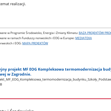
emat realizacji.
owane w Programie Środowisko, Energia i Zmiany Klimatu:
BAZA PROJEKTÓW PR
owane w ramach Funduszy norweskich i EOG w Europie:
MEDIATEKA
rweskich i EOG:
MAPA PROJEKTÓW
cyjny projekt MF EOG Kompleksowa termomodernizacja bu
wej w Zagrodnie.
ojekt​_MF​_EOG​_Kompleksowa​_termomodernizacja​_budynku​_Szkoły​_Podstaw
MB