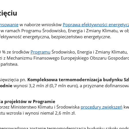
ięciu
ansowanie
w naborze wniosków
Poprawa efektywności energetyc
w ramach Programu Środowisko, Energia i Zmiany Klimatu, w ob
fektywność energetyczna, bezpieczeństwo energetyczne.
0 % ze środków
Programu
Środowisko, Energia i Zmiany Klimatu, 
i z Mechanizmu Finansowego Europejskiego Obszaru Gospodarc
 państwa.
sięwzięcia pn.
Kompleksowa termomodernizacja budynku Sz
rodnie
wynosi 3,2 mln zł (0,7 mln euro), a przyznane dofinansowa
la projektów w Programie
przez Ministerstwo Klimatu i Środowiska
procedury zwiększeń
kw
tu wzrosła i wynosi niemal 2,6 mln zł.
zeprowadzona zostanie termomodernizacja budynku szkoły pod