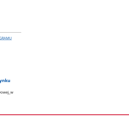
OGRAMU
dynku
owej​_w​