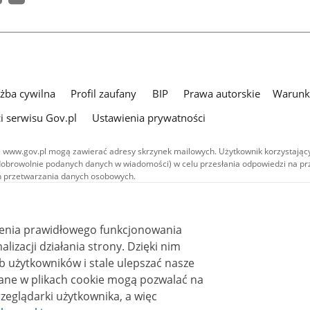
użba cywilna
Profil zaufany
BIP
Prawa autorskie
Warunki
i serwisu Gov.pl
Ustawienia prywatności
 www.gov.pl mogą zawierać adresy skrzynek mailowych. Użytkownik korzystający
dobrowolnie podanych danych w wiadomości) w celu przesłania odpowiedzi na prz
ach przetwarzania danych osobowych.
we publikowane w serwisie (z wyłączeniem treści audiowizualnych), są
 na licencji typu Creative Commons: uznanie autorstwa - na tych samych
 (CC BY-SA 4.0). Materiały audiowizualne, w tym zdjęcia, materiały audio i wideo
ienia prawidłowego funkcjonowania
ane na licencji typu Creative Commons: uznanie autorstwa użycie niekomercyjne 
ależnych 4.0 (CC BY-NC-ND 4.0), o ile nie jest to stwierdzone inaczej.
i działania strony. Dzięki nim
 użytkowników i stale ulepszać nasze
zeglądarki użytkownika, a więc