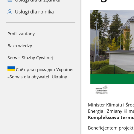
Usługi dla rolnika
Profil zaufany
Baza wiedzy
Serwis Służby Cywilnej
Сайт для громадян України
–
Serwis dla obywateli Ukrainy
Minister Klimatu i Ś
Energia i Zmiany Kli
Kompleksowa termo
Beneficjentem projekt