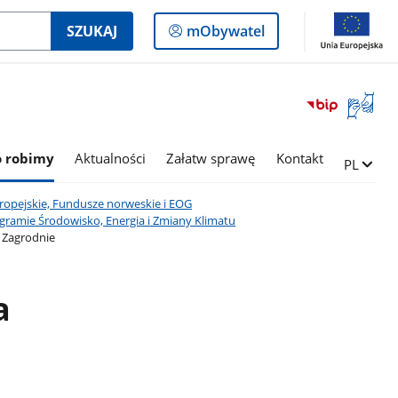
Logowanie
SZUKAJ
mObywatel
do
panelu
Otwórz
okno
z
tłumac
o robimy
Aktualności
Załatw sprawę
Kontakt
Zmień ję
PL
języka
migowe
opejskie, Fundusze norweskie i EOG
gramie Środowisko, Energia i Zmiany Klimatu
 Zagrodnie
a