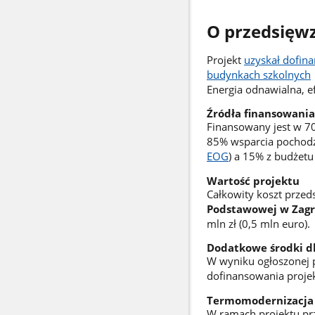
O przedsięwz
Projekt
uzyskał dofin
budynkach szkolnych
Energia odnawialna, e
Źródła finansowania
Finansowany jest w 7
85% wsparcia pochodz
EOG
) a 15% z budżetu
Wartość projektu
Całkowity koszt przed
Podstawowej w Zag
mln zł (0,5 mln euro).
Dodatkowe środki d
W wyniku ogłoszonej 
dofinansowania projek
Termomodernizacja
W ramach projektu pr