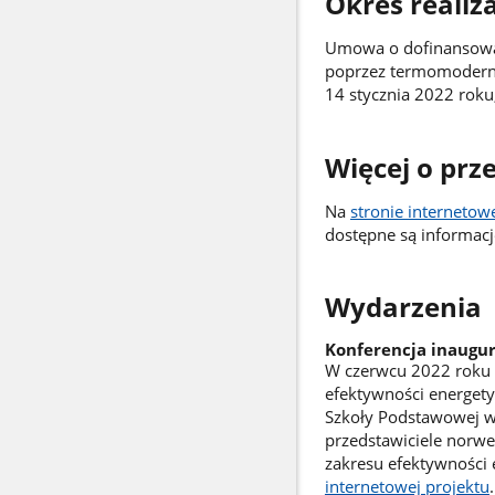
Okres realiza
Umowa o dofinansowan
poprzez termomoderni
14 stycznia 2022 roku,
Więcej o prz
Na
stronie internetow
dostępne są informacje
Wydarzenia
Konferencja inaugu
W czerwcu 2022 roku 
efektywności energet
Szkoły Podstawowej w K
przedstawiciele norwes
zakresu efektywności 
internetowej projektu
.