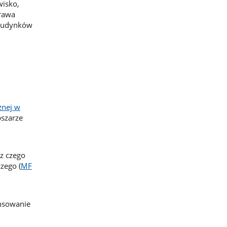
isko,
prawa
 budynków
znej w
szarze
z czego
zego (
MF
ansowanie