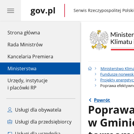
gov.pl
gov.pl
Serwis Rzeczypospolitej Polski
gov.pl
Strona główna
Rada Ministrów
Kancelaria Premiera
Ministerstwa
Ministerstwo Klima
Fundusze norweski
Projekty energety
Urzędy, instytucje
Poprawa efektywno
i placówki RP
Powrót
Poprawa
Usługi dla obywatela
w Gmini
Usługi dla przedsiębiorcy
Usługi dla urzędnika