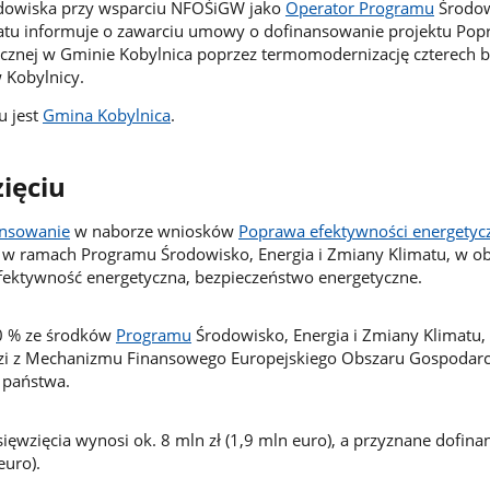
rodowiska przy wsparciu NFOŚiGW jako
Operator Programu
Środow
matu informuje o zawarciu umowy o dofinansowanie projektu Po
ycznej w Gminie Kobylnica poprzez termomodernizację czterech
 Kobylnicy.
u jest
Gmina Kobylnica
.
ięciu
ansowanie
w naborze wniosków
Poprawa efektywności energetyc
w ramach Programu Środowisko, Energia i Zmiany Klimatu, w ob
fektywność energetyczna, bezpieczeństwo energetyczne.
0 % ze środków
Programu
Środowisko, Energia i Zmiany Klimatu, 
i z Mechanizmu Finansowego Europejskiego Obszaru Gospodarc
 państwa.
sięwzięcia wynosi ok. 8 mln zł (1,9 mln euro), a przyznane dofin
euro).