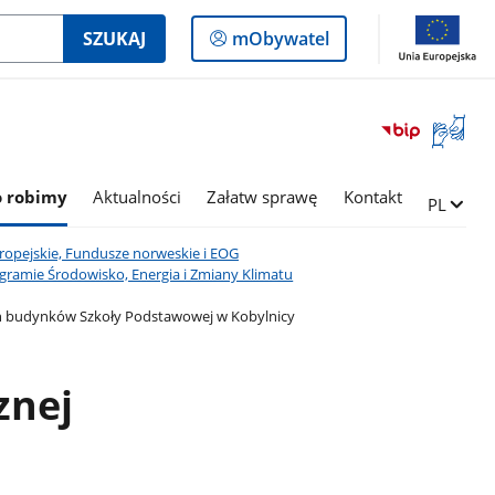
Logowanie
SZUKAJ
mObywatel
do
panelu
Otwórz
okno
z
tłumac
o robimy
Aktualności
Załatw sprawę
Kontakt
Zmień ję
PL
języka
migowe
opejskie, Fundusze norweskie i EOG
gramie Środowisko, Energia i Zmiany Klimatu
ch budynków Szkoły Podstawowej w Kobylnicy
znej