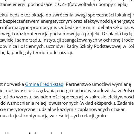
tanie energii pochodzącej z OZE (fotowoltaika i pompy ciepła).
jektu będzie też okazja do zwrócenia uwagi społeczności lokalnej 
 z bezpieczeństwem energetycznym oraz efektywnością energetyc
a informacyjno-promocyjne. Odbędzie się m.in. debata szkolna, w
orwegii oraz konferencja podsumowująca projekt. Działania będą
awicieli samorządu, instytucji zaangażowanych w ochronę środo
ylnica i ościennych, uczniów i kadry Szkoły Podstawowej w Kob
e będą podlegały termomodernizacji.
est norweska
Gmina Fredrikstad
. Partnerstwo umożliwi wymianę
e możliwości oszczędzania energii i ochrony środowiska w Polsc
ię też do wzrostu świadomości społecznej w zakresie efektywnośc
e do wzmocnienia relacji dwustronnych (wkład ekspercki). Zadani
cie merytoryczne i udział w każdym z zaplanowanych działań
aca ta jest kontynuacją wcześniejszych relacji gmin.