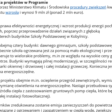
la projektów w Programie
przez Ministerstwo Klimatu i Środowiska
procedury zwiększeń
kw
ktu
wzrosła
i wynosi 9 mln zł (ponad 2 mln euro).
oprawa efektywności energetycznej i wzrost produkcji energii po
h, poprzez przeprowadzenie działań związanych z głęboką
terech budynków Szkoły Podstawowej w Kobylnicy.
obejmą cztery budynki: dawnego gimnazjum, szkoły podstawowej,
becnie szkoła ogrzewana jest za pomocą mało ekologicznej i przes
eruje to wielorakie problemy, m.in ze względu na wysokie ceny g
trze. Budynki wymagają pilnej modernizacyji, w szczególności 
ki okiennej i drzwiowej i całej instalacji grzewczej. Konieczna je
na energooszczędne.
projektu obejmie m.in. ocieplenie przegród zewnętrznych, wymia
wymianę oświetlenia na energooszczędne. Nastąpi przebudowa s
źródła ciepła z zastosowaniem gruntowych pomp ciepła, które b
ej instalacji fotowoltaicznej).
ynków zredukowana zostanie emisja zanieczyszczeń do powietrza
związane z ogrzewaniem i zaopatrzeniem w ciepłą wodę, zwiększy 