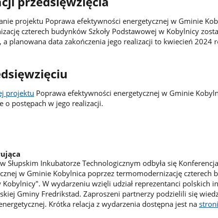
cji przedsięwzięcia
ie projektu Poprawa efektywności energetycznej w Gminie Kob
zację czterech budynków Szkoły Podstawowej w Kobylnicy zosta
 a planowana data zakończenia jego realizacji to kwiecień 2024 r
edsięwzięciu
ej projektu
Poprawa efektywności energetycznej w Gminie Kobyln
 o postępach w jego realizacji.
rująca
w Słupskim Inkubatorze Technologicznym odbyła się Konferencj
ycznej w Gminie Kobylnica poprzez termomodernizację czterech
obylnicy". W wydarzeniu wzięli udział reprezentanci polskich ins
kiej Gminy Fredrikstad. Zaproszeni partnerzy podzielili się wied
energetycznej. Krótka relacja z wydarzenia dostępna jest na
stron