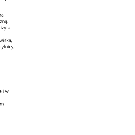
na
zną.
izyta
wiska,
ylnicy,
e i w
i
em