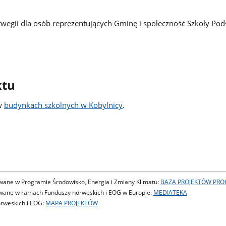
egii dla osób reprezentujących Gminę i społeczność Szkoły Po
ktu
 w
budynkach szkolnych w Kobylnicy
.
owane w Programie Środowisko, Energia i Zmiany Klimatu:
BAZA PROJEKTÓW PR
owane w ramach Funduszy norweskich i EOG w Europie:
MEDIATEKA
rweskich i EOG:
MAPA PROJEKTÓW