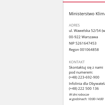
stopka
Ministerstwo Klim
ADRES
ul. Wawelska 52/54 (we
00-922 Warszawa
NIP 5261647453
Regon 001064858
KONTAKT
Skontaktuj się z nami
pod numerem:
(+48) 223-692-900
Infolinia dla Obywatel
(+48) 222 500 136
W dni robocze
w godzinach: 10:00-14:00