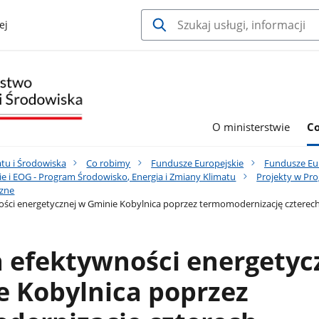
ej
O ministerstwie
C
tu i Środowiska
Co robimy
Fundusze Europejskie
Fundusze Eur
e i EOG - Program Środowisko, Energia i Zmiany Klimatu
Projekty w Pro
czne
ści energetycznej w Gminie Kobylnica poprzez termomodernizację cztere
 efektywności energetyc
e Kobylnica poprzez