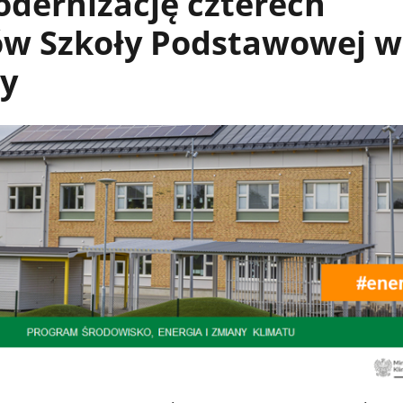
dernizację czterech
w Szkoły Podstawowej w
cy