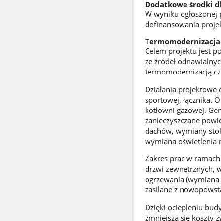
Dodatkowe środki d
W wyniku ogłoszonej 
dofinansowania proje
Termomodernizacja
Celem projektu jest p
ze źródeł odnawialnyc
termomodernizacją cz
Działania projektowe 
sportowej, łącznika. O
kotłowni gazowej. Gen
zanieczyszczane powie
dachów, wymiany stolar
wymiana oświetlenia 
Zakres prac w ramach 
drzwi zewnętrznych, 
ogrzewania (wymiana 
zasilane z nowopowstał
Dzięki ociepleniu bud
zmniejszą się koszty 