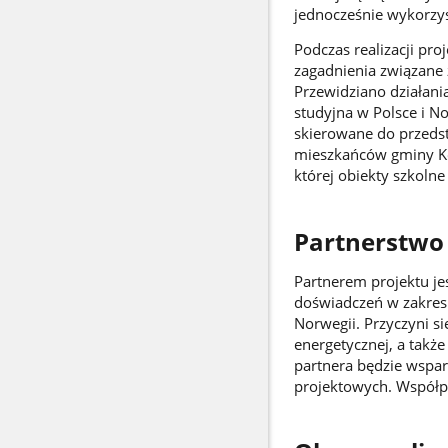
jednocześnie wykorzys
Podczas realizacji pro
zagadnienia związane
Przewidziano działani
studyjna w Polsce i N
skierowane do przedst
mieszkańców gminy Kob
której obiekty szkoln
Partnerstwo
Partnerem projektu j
doświadczeń w zakresi
Norwegii. Przyczyni s
energetycznej, a takż
partnera będzie wspar
projektowych. Współpr