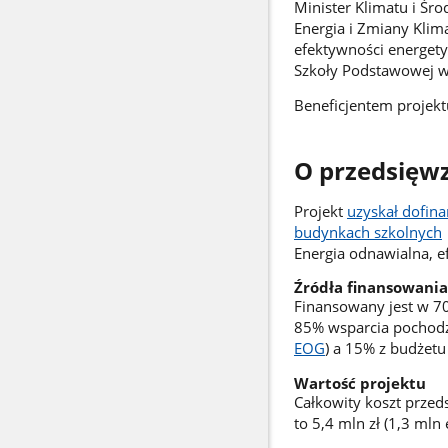
Minister Klimatu i Ś
Energia i Zmiany Kli
efektywności energet
Szkoły Podstawowej w
Beneficjentem projekt
O przedsięwz
Projekt
uzyskał dofin
budynkach szkolnych
Energia odnawialna, e
Źródła finansowania
Finansowany jest w 7
85% wsparcia pochodz
EOG
) a 15% z budżetu
Wartość projektu
Całkowity koszt przed
to 5,4 mln zł (1,3 mln 