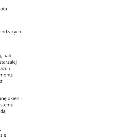
ota
chodzących
 hali
tarzałej
azu i
remontu
st
nę okien i
ystemu
ędą
,
się