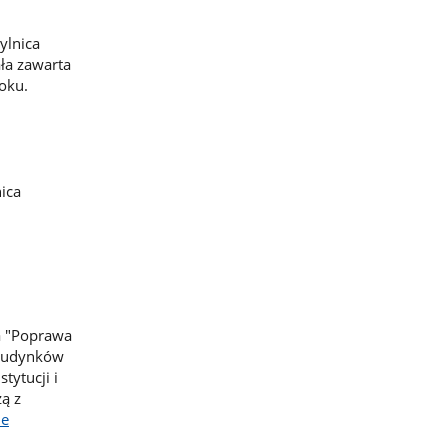
ylnica
ła zawarta
oku.
ica
a "Poprawa
 budynków
tytucji i
zą z
ie