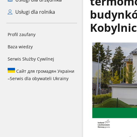
termomo
budynkó
Usługi dla rolnika
Kobylni
Profil zaufany
Baza wiedzy
Serwis Służby Cywilnej
Сайт для громадян України
–
Serwis dla obywateli Ukrainy