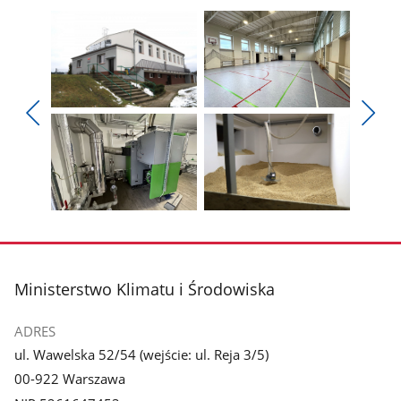
Pokaż
Pokaż
zdjęcie
zdjęcie
Pokaż
Poka
1
2
poprzednie
nest
z
z
zdjęcia
zdjęc
galerii.
galerii.
Pokaż
Pokaż
zdjęcie
zdjęcie
3
4
z
z
stopka
Ministerstwo Klimatu i Środowiska
galerii.
galerii.
ADRES
ul. Wawelska 52/54 (wejście: ul. Reja 3/5)
00-922 Warszawa