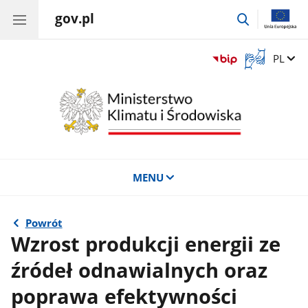
gov.pl
przejdź
do
wyszukiwar
Otwórz
Zmień 
PL
okno
z
tłumaczem
języka
migowego
MENU
Powrót
Wzrost produkcji energii ze
źródeł odnawialnych oraz
poprawa efektywności