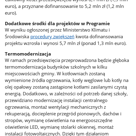
euro), a przyznane dofinansowanie to 5,2 mln zł (1,2 mln
euro).
Dodatkowe środki dla projektów w Programie
W wyniku ogłoszonej przez Ministerstwo Klimatu i
Środowiska
procedury zwiększeń
kwota dofinansowania
projektu wzrosła i wynosi 5,7 mln zł (ponad 1,3 mln euro).
Termomodernizacja
W ramach przedsięwzięcia przeprowadzona będzie głęboka
termomodernizacja budynków szkolnych w kilku
miejscowościach gminy. W kotłowniach zostaną
wymienione źródła ogrzewania, kotły węglowe lub kotły na
olej opałowy zostaną zastąpione kotłami zasilanymi czystą
energią. Dodatkowo, w zależności od potrzeb danej szkoły,
przewidziano modernizację instalacji centralnego
ogrzewania, montaż wentylacji mechanicznych z
rekuperacją, docieplenie przegród pionowych, dachów i
stropów, wymianę oświetlenia na energooszczędne
oświetlenie LED, wymianę stolarki okiennej, montaż
instalacji fotowoltaicznych. Dzięki tym działaniom