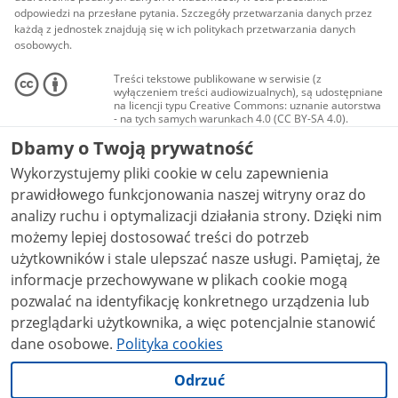
odpowiedzi na przesłane pytania. Szczegóły przetwarzania danych przez
każdą z jednostek znajdują się w ich politykach przetwarzania danych
osobowych.
Treści tekstowe publikowane w serwisie (z
wyłączeniem treści audiowizualnych), są udostępniane
na licencji typu Creative Commons: uznanie autorstwa
- na tych samych warunkach 4.0 (CC BY-SA 4.0).
Materiały audiowizualne, w tym zdjęcia, materiały
Dbamy o Twoją prywatność
audio i wideo, są udostępniane na licencji typu
Creative Commons: uznanie autorstwa użycie
Wykorzystujemy pliki cookie w celu zapewnienia
niekomercyjne - bez utworów zależnych 4.0 (CC BY-
NC-ND 4.0), o ile nie jest to stwierdzone inaczej.
prawidłowego funkcjonowania naszej witryny oraz do
analizy ruchu i optymalizacji działania strony. Dzięki nim
możemy lepiej dostosować treści do potrzeb
użytkowników i stale ulepszać nasze usługi. Pamiętaj, że
informacje przechowywane w plikach cookie mogą
pozwalać na identyfikację konkretnego urządzenia lub
przeglądarki użytkownika, a więc potencjalnie stanowić
dane osobowe.
Polityka cookies
Odrzuć