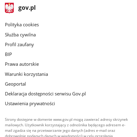
stopka
Strona
gov.pl
gov.pl
główna
gov.pl
Polityka cookies
Służba cywilna
Profil zaufany
BIP
Prawa autorskie
Warunki korzystania
Geoportal
Deklaracja dostępności serwisu Gov.pl
Ustawienia prywatności
Strony dostępne w domenie www.gov.pl mogą zawierać adresy skrzynek
mailowych. Użytkownik korzystający z odnośnika będącego adresem e-
mail zgadza się na przetwarzanie jego danych (adres e-mail oraz
dobrowolnie podanych danych w wiadomości) w celu przesłania