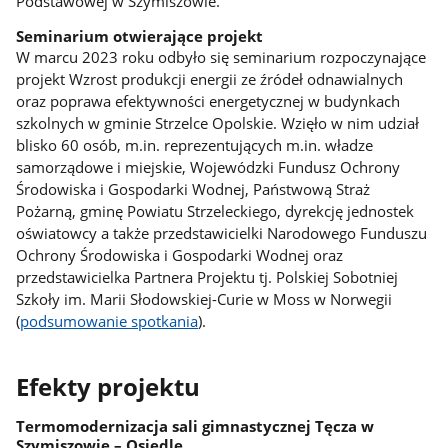
Podstawowej w Szymiszowie.
Seminarium otwierające projekt
W marcu 2023 roku odbyło się seminarium rozpoczynające
projekt Wzrost produkcji energii ze źródeł odnawialnych
oraz poprawa efektywności energetycznej w budynkach
szkolnych w gminie Strzelce Opolskie. Wzięło w nim udział
blisko 60 osób, m.in. reprezentujących m.in. władze
samorządowe i miejskie, Wojewódzki Fundusz Ochrony
Środowiska i Gospodarki Wodnej, Państwową Straż
Pożarną, gminę Powiatu Strzeleckiego, dyrekcję jednostek
oświatowcy a także przedstawicielki Narodowego Funduszu
Ochrony Środowiska i Gospodarki Wodnej oraz
przedstawicielka Partnera Projektu tj. Polskiej Sobotniej
Szkoły im. Marii Słodowskiej-Curie w Moss w Norwegii
(
podsumowanie spotkania
).
Efekty projektu
Termomodernizacja sali gimnastycznej Tęcza w
Szymiszowie – Osiedle