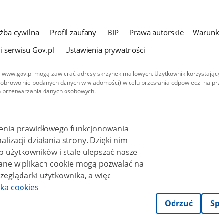
użba cywilna
Profil zaufany
BIP
Prawa autorskie
Warunki
i serwisu Gov.pl
Ustawienia prywatności
 www.gov.pl mogą zawierać adresy skrzynek mailowych. Użytkownik korzystający
dobrowolnie podanych danych w wiadomości) w celu przesłania odpowiedzi na prz
ach przetwarzania danych osobowych.
we publikowane w serwisie (z wyłączeniem treści audiowizualnych), są
 na licencji typu Creative Commons: uznanie autorstwa - na tych samych
 (CC BY-SA 4.0). Materiały audiowizualne, w tym zdjęcia, materiały audio i wideo
ienia prawidłowego funkcjonowania
ane na licencji typu Creative Commons: uznanie autorstwa użycie niekomercyjne 
ależnych 4.0 (CC BY-NC-ND 4.0), o ile nie jest to stwierdzone inaczej.
i działania strony. Dzięki nim
 użytkowników i stale ulepszać nasze
zeglądarki użytkownika, a więc
yka cookies
Odrzuć
Sp