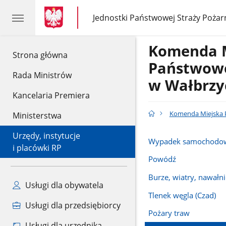
gov.pl
gov.pl
Jednostki Państwowej Straży Pożar
gov.pl
Jednostki
Państwowej
Straży
Komenda 
Pożarnej
gov.pl
Strona główna
Państwowe
Rada Ministrów
w Wałbrzy
Kancelaria Premiera
Komenda Miejska P
Ministerstwa
Urzędy, instytucje
Wypadek samochodo
i placówki RP
Powódź
Burze, wiatry, nawałni
Usługi dla obywatela
Tlenek węgla (Czad)
Usługi dla przedsiębiorcy
Pożary traw
Usługi dla urzędnika