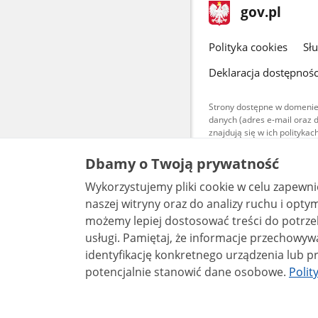
stopka
Strona
gov.pl
gov.pl
główna
gov.pl
Polityka cookies
Sł
Deklaracja dostępnośc
Strony dostępne w domenie
danych (adres e-mail oraz 
znajdują się w ich polityk
Treści teksto
Dbamy o Twoją prywatność
udostępniane
warunkach 4.0
Wykorzystujemy pliki cookie w celu zapewn
są udostępni
bez utworów z
naszej witryny oraz do analizy ruchu i optymalizacj
możemy lepiej dostosować treści do potrzeb
usługi. Pamiętaj, że informacje przechowywane w plikach cookie mogą pozwalać na
identyfikację konkretnego urządzenia lub pr
potencjalnie stanowić dane osobowe.
Polit