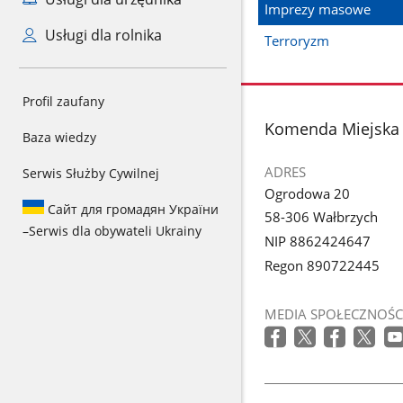
Imprezy masowe
Usługi dla rolnika
Terroryzm
Profil zaufany
stopka
Komenda Miejska 
Baza wiedzy
ADRES
Serwis Służby Cywilnej
Ogrodowa 20
Сайт для громадян України
58-306 Wałbrzych
–
Serwis dla obywateli Ukrainy
NIP 8862424647
Regon 890722445
MEDIA SPOŁECZNOŚC