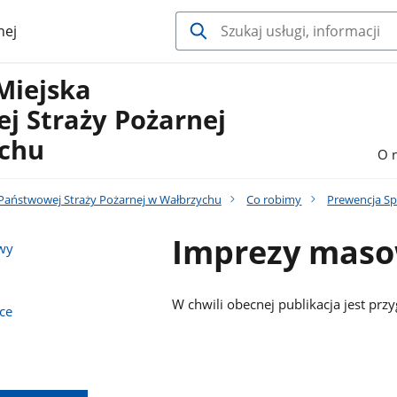
nej
Miejska
j Straży Pożarnej
chu
O 
aństwowej Straży Pożarnej w Wałbrzychu
Co robimy
Prewencja Sp
Imprezy mas
wy
W chwili obecnej publikacja jest pr
ce