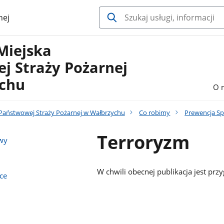
nej
Miejska
j Straży Pożarnej
chu
O 
aństwowej Straży Pożarnej w Wałbrzychu
Co robimy
Prewencja Sp
Terroryzm
wy
W chwili obecnej publikacja jest pr
ce