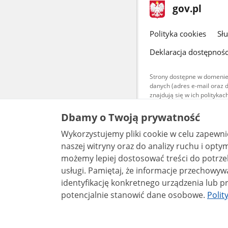
stopka
Strona
gov.pl
gov.pl
główna
gov.pl
Polityka cookies
Sł
Deklaracja dostępnośc
Strony dostępne w domenie
danych (adres e-mail oraz 
znajdują się w ich polityk
Treści teksto
Dbamy o Twoją prywatność
udostępniane
warunkach 4.0
Wykorzystujemy pliki cookie w celu zapewn
są udostępni
bez utworów z
naszej witryny oraz do analizy ruchu i optymalizacj
możemy lepiej dostosować treści do potrzeb
usługi. Pamiętaj, że informacje przechowywane w plikach cookie mogą pozwalać na
identyfikację konkretnego urządzenia lub pr
potencjalnie stanowić dane osobowe.
Polit