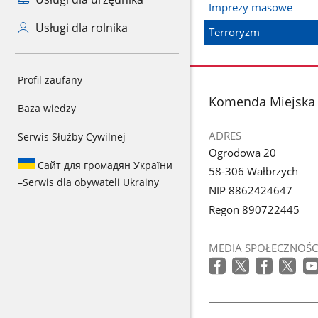
Imprezy masowe
Usługi dla rolnika
Terroryzm
Profil zaufany
stopka
Komenda Miejska 
Baza wiedzy
ADRES
Serwis Służby Cywilnej
Ogrodowa 20
Сайт для громадян України
58-306 Wałbrzych
–
Serwis dla obywateli Ukrainy
NIP 8862424647
Regon 890722445
MEDIA SPOŁECZNOŚC