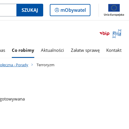
Logowanie
SZUKAJ
mObywatel
do
panelu
Otwórz
okno
z
tłumac
nas
Co robimy
Aktualności
Załatw sprawę
Kontakt
języka
migowe
ołeczna - Porady
Terroryzm
zygotowywana