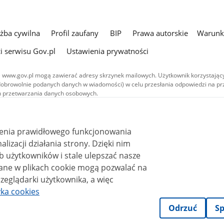
użba cywilna
Profil zaufany
BIP
Prawa autorskie
Warunki
i serwisu Gov.pl
Ustawienia prywatności
 www.gov.pl mogą zawierać adresy skrzynek mailowych. Użytkownik korzystający
dobrowolnie podanych danych w wiadomości) w celu przesłania odpowiedzi na prz
ach przetwarzania danych osobowych.
we publikowane w serwisie (z wyłączeniem treści audiowizualnych), są
 na licencji typu Creative Commons: uznanie autorstwa - na tych samych
 (CC BY-SA 4.0). Materiały audiowizualne, w tym zdjęcia, materiały audio i wideo
ienia prawidłowego funkcjonowania
ane na licencji typu Creative Commons: uznanie autorstwa użycie niekomercyjne 
ależnych 4.0 (CC BY-NC-ND 4.0), o ile nie jest to stwierdzone inaczej.
i działania strony. Dzięki nim
 użytkowników i stale ulepszać nasze
zeglądarki użytkownika, a więc
yka cookies
Odrzuć
Sp