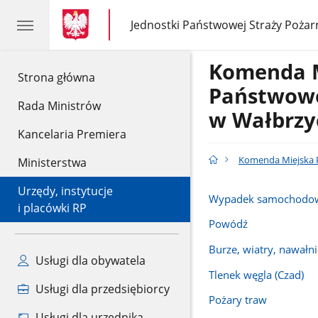
gov.pl
gov.pl
Jednostki Państwowej Straży Pożar
gov.pl
Jednostki
Państwowej
Straży
Komenda 
Pożarnej
gov.pl
Strona główna
Państwowe
Rada Ministrów
w Wałbrzy
Kancelaria Premiera
Komenda Miejska P
Ministerstwa
Urzędy, instytucje
Wypadek samochodo
i placówki RP
Powódź
Burze, wiatry, nawałni
Usługi dla obywatela
Tlenek węgla (Czad)
Usługi dla przedsiębiorcy
Pożary traw
Usługi dla urzędnika