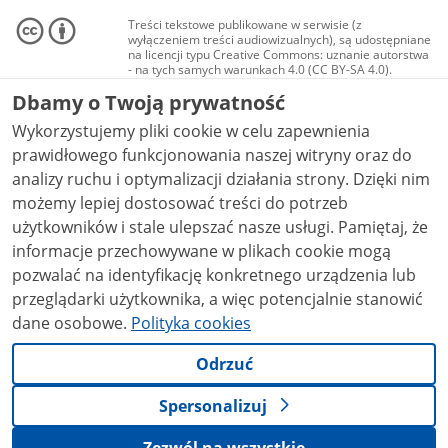
Treści tekstowe publikowane w serwisie (z
wyłączeniem treści audiowizualnych), są udostępniane
na licencji typu Creative Commons: uznanie autorstwa
- na tych samych warunkach 4.0 (CC BY-SA 4.0).
Materiały audiowizualne, w tym zdjęcia, materiały
Dbamy o Twoją prywatność
audio i wideo, są udostępniane na licencji typu
Creative Commons: uznanie autorstwa użycie
Wykorzystujemy pliki cookie w celu zapewnienia
niekomercyjne - bez utworów zależnych 4.0 (CC BY-
NC-ND 4.0), o ile nie jest to stwierdzone inaczej.
prawidłowego funkcjonowania naszej witryny oraz do
analizy ruchu i optymalizacji działania strony. Dzięki nim
możemy lepiej dostosować treści do potrzeb
użytkowników i stale ulepszać nasze usługi. Pamiętaj, że
informacje przechowywane w plikach cookie mogą
pozwalać na identyfikację konkretnego urządzenia lub
przeglądarki użytkownika, a więc potencjalnie stanowić
dane osobowe.
Polityka cookies
Odrzuć
Spersonalizuj