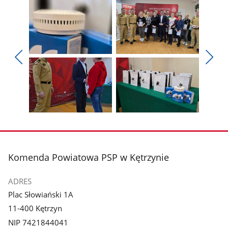
Pokaż
Pokaż
zdjęcie
zdjęcie
Pokaż
Poka
1
2
poprzednie
nest
z
z
zdjęcia
zdjęc
galerii.
galerii.
Pokaż
Pokaż
zdjęcie
zdjęcie
3
4
z
z
stopka
Komenda Powiatowa PSP w Kętrzynie
galerii.
galerii.
ADRES
Plac Słowiański 1A
11-400 Kętrzyn
NIP 7421844041