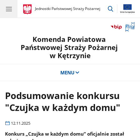
przejdź
gov.pl
Jednostki Państwowej Straży Pożarnej
gov.pl
Jednostki
do
Państwowej
wyszukiwar
Straży
Otwór
Pożarnej
okno
Komenda Powiatowa
z
tłuma
Państwowej Straży Pożarnej
języka
w Kętrzynie
migow
MENU
Podsumowanie konkursu
"Czujka w każdym domu"
12.11.2025
Konkurs „Czujka w każdym domu” oficjalnie został