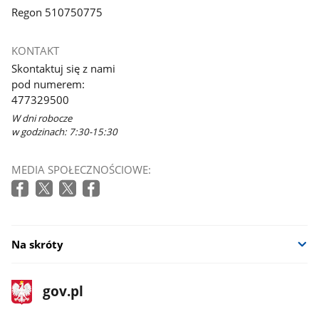
Regon 510750775
KONTAKT
Skontaktuj się z nami
pod numerem:
477329500
W dni robocze
w godzinach: 7:30-15:30
MEDIA SPOŁECZNOŚCIOWE:
Na skróty
stopka
Strona
gov.pl
gov.pl
główna