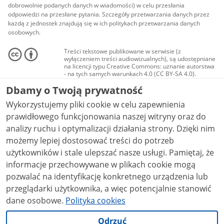
dobrowolnie podanych danych w wiadomości) w celu przesłania
odpowiedzi na przesłane pytania. Szczegóły przetwarzania danych przez
każdą z jednostek znajdują się w ich politykach przetwarzania danych
osobowych.
Treści tekstowe publikowane w serwisie (z
wyłączeniem treści audiowizualnych), są udostępniane
na licencji typu Creative Commons: uznanie autorstwa
- na tych samych warunkach 4.0 (CC BY-SA 4.0).
Materiały audiowizualne, w tym zdjęcia, materiały
Dbamy o Twoją prywatność
audio i wideo, są udostępniane na licencji typu
Creative Commons: uznanie autorstwa użycie
Wykorzystujemy pliki cookie w celu zapewnienia
niekomercyjne - bez utworów zależnych 4.0 (CC BY-
NC-ND 4.0), o ile nie jest to stwierdzone inaczej.
prawidłowego funkcjonowania naszej witryny oraz do
analizy ruchu i optymalizacji działania strony. Dzięki nim
możemy lepiej dostosować treści do potrzeb
użytkowników i stale ulepszać nasze usługi. Pamiętaj, że
informacje przechowywane w plikach cookie mogą
pozwalać na identyfikację konkretnego urządzenia lub
przeglądarki użytkownika, a więc potencjalnie stanowić
dane osobowe.
Polityka cookies
Odrzuć