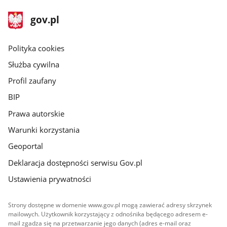
stopka
Strona
gov.pl
gov.pl
główna
gov.pl
Polityka cookies
Służba cywilna
Profil zaufany
BIP
Prawa autorskie
Warunki korzystania
Geoportal
Deklaracja dostępności serwisu Gov.pl
Ustawienia prywatności
Strony dostępne w domenie www.gov.pl mogą zawierać adresy skrzynek
mailowych. Użytkownik korzystający z odnośnika będącego adresem e-
mail zgadza się na przetwarzanie jego danych (adres e-mail oraz