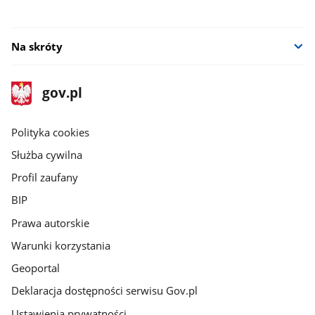
Na skróty
stopka
Strona
gov.pl
gov.pl
główna
gov.pl
Polityka cookies
Służba cywilna
Profil zaufany
BIP
Prawa autorskie
Warunki korzystania
Geoportal
Deklaracja dostępności serwisu Gov.pl
Ustawienia prywatności