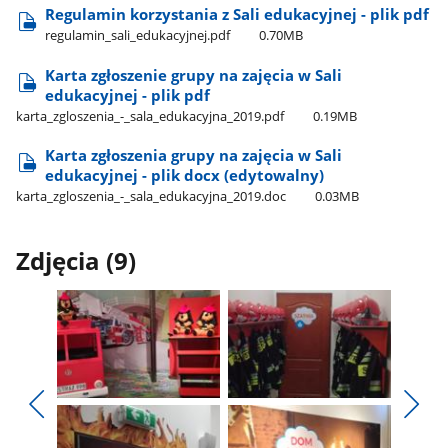
Regulamin korzystania z Sali edukacyjnej - plik pdf
regulamin​_sali​_edukacyjnej.pdf
0.70MB
Karta zgłoszenie grupy na zajęcia w Sali
edukacyjnej - plik pdf
karta​_zgloszenia​_-​_sala​_edukacyjna​_2019.pdf
0.19MB
Karta zgłoszenia grupy na zajęcia w Sali
edukacyjnej - plik docx (edytowalny)
karta​_zgloszenia​_-​_sala​_edukacyjna​_2019.doc
0.03MB
Zdjęcia (9)
Pokaż
Pokaż
zdjęcie
zdjęcie
Pokaż
Poka