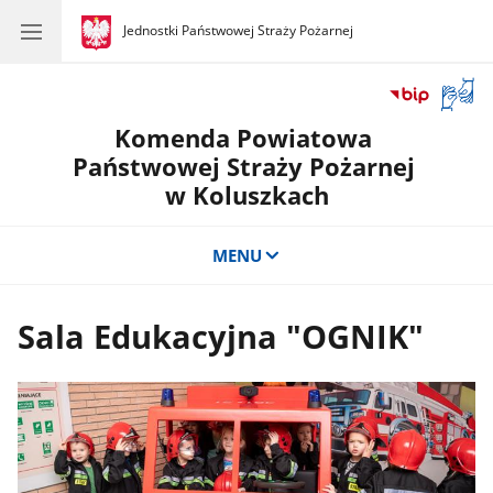
gov.pl
Jednostki Państwowej Straży Pożarnej
gov.pl
Jednostki
Państwowej
Straży
Otwór
Pożarnej
okno
Komenda Powiatowa
z
tłuma
Państwowej Straży Pożarnej
języka
w Koluszkach
migow
MENU
Sala Edukacyjna "OGNIK"