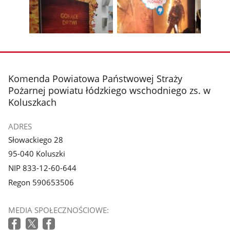
1
2
poprzednie
nest
z
z
zdjęcia
zdjęc
galerii.
galerii.
Pokaż
Pokaż
zdjęcie
zdjęcie
3
4
z
z
stopka
Komenda Powiatowa Państwowej Straży
galerii.
galerii.
Pożarnej powiatu łódzkiego wschodniego zs. w
Koluszkach
ADRES
Słowackiego 28
95-040 Koluszki
NIP 833-12-60-644
Regon 590653506
MEDIA SPOŁECZNOŚCIOWE: