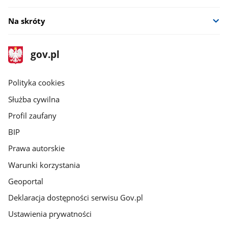
Na skróty
stopka
Strona
gov.pl
gov.pl
główna
gov.pl
Polityka cookies
Służba cywilna
Profil zaufany
BIP
Prawa autorskie
Warunki korzystania
Geoportal
Deklaracja dostępności serwisu Gov.pl
Ustawienia prywatności