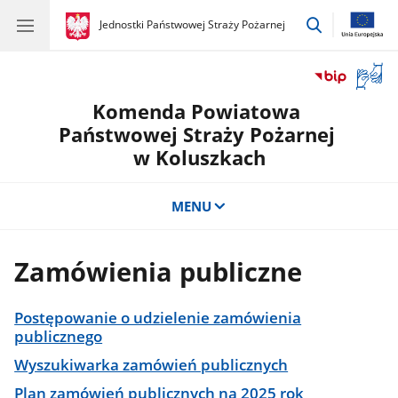
przejdź
gov.pl
Jednostki Państwowej Straży Pożarnej
gov.pl
Jednostki
do
Państwowej
wyszukiwar
Straży
Otwór
Pożarnej
okno
Komenda Powiatowa
z
tłuma
Państwowej Straży Pożarnej
języka
w Koluszkach
migow
MENU
Zamówienia publiczne
Postępowanie o udzielenie zamówienia
publicznego
Wyszukiwarka zamówień publicznych
Plan zamówień publicznych na 2025 rok