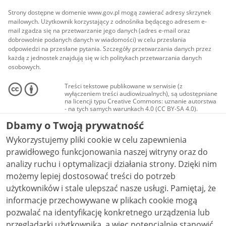
Strony dostępne w domenie www.gov.pl mogą zawierać adresy skrzynek
mailowych. Użytkownik korzystający z odnośnika będącego adresem e-
mail zgadza się na przetwarzanie jego danych (adres e-mail oraz
dobrowolnie podanych danych w wiadomości) w celu przesłania
odpowiedzi na przesłane pytania. Szczegóły przetwarzania danych przez
każdą z jednostek znajdują się w ich politykach przetwarzania danych
osobowych.
Treści tekstowe publikowane w serwisie (z
wyłączeniem treści audiowizualnych), są udostępniane
na licencji typu Creative Commons: uznanie autorstwa
- na tych samych warunkach 4.0 (CC BY-SA 4.0).
Materiały audiowizualne, w tym zdjęcia, materiały
Dbamy o Twoją prywatność
audio i wideo, są udostępniane na licencji typu
Creative Commons: uznanie autorstwa użycie
Wykorzystujemy pliki cookie w celu zapewnienia
niekomercyjne - bez utworów zależnych 4.0 (CC BY-
NC-ND 4.0), o ile nie jest to stwierdzone inaczej.
prawidłowego funkcjonowania naszej witryny oraz do
analizy ruchu i optymalizacji działania strony. Dzięki nim
możemy lepiej dostosować treści do potrzeb
użytkowników i stale ulepszać nasze usługi. Pamiętaj, że
informacje przechowywane w plikach cookie mogą
pozwalać na identyfikację konkretnego urządzenia lub
przeglądarki użytkownika, a więc potencjalnie stanowić