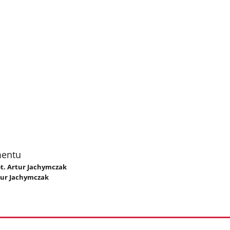
mentu
kpt. Artur Jachymczak
rtur Jachymczak