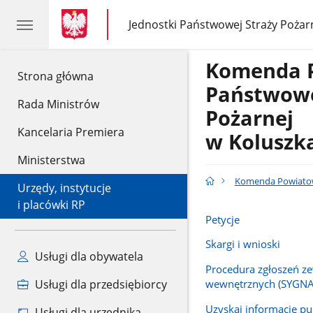
gov.pl
gov.pl
Jednostki Państwowej Straży Pożar
gov.pl
Jednostki
Państwowej
Straży
Komenda 
Pożarnej
gov.pl
Strona główna
Państwowe
Rada Ministrów
Pożarnej
Kancelaria Premiera
w Koluszk
Ministerstwa
Komenda Powiatowa
Urzędy, instytucje
i placówki RP
Petycje
Skargi i wnioski
Usługi dla obywatela
Procedura zgłoszeń ze
wewnętrznych (SYGNA
Usługi dla przedsiębiorcy
Uzyskaj informację pu
Usługi dla urzędnika