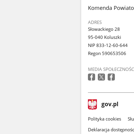
stopka
Komenda Powiatow
ADRES
Słowackiego 28
95-040 Koluszki
NIP 833-12-60-644
Regon 590653506
MEDIA SPOŁECZNOŚC
stopka
Strona
gov.pl
gov.pl
główna
gov.pl
Polityka cookies
Sł
Deklaracja dostępnośc