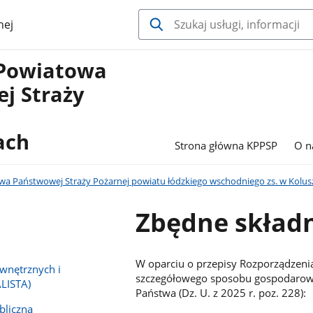
nej
Powiatowa
j Straży
ach
Strona główna KPPSP
O n
 Państwowej Straży Pożarnej powiatu łódzkiego wschodniego zs. w Kolus
Zbędne składn
W oparciu o przepisy Rozporządzenia
wnętrznych i
szczegółowego sposobu gospodarow
LISTA)
Państwa (Dz. U. z 2025 r. poz. 228):
bliczną