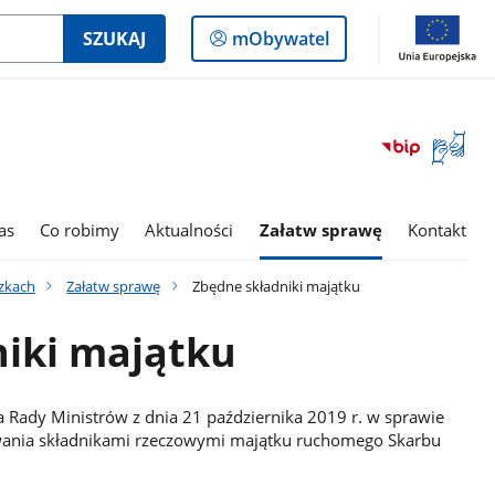
Logowanie
SZUKAJ
mObywatel
do
panelu
Otwórz
okno
z
tłumac
as
Co robimy
Aktualności
Załatw sprawę
Kontakt
języka
migowe
zkach
Załatw sprawę
Zbędne składniki majątku
iki majątku
 Rady Ministrów z dnia 21 października 2019 r. w sprawie
ania składnikami rzeczowymi majątku ruchomego Skarbu