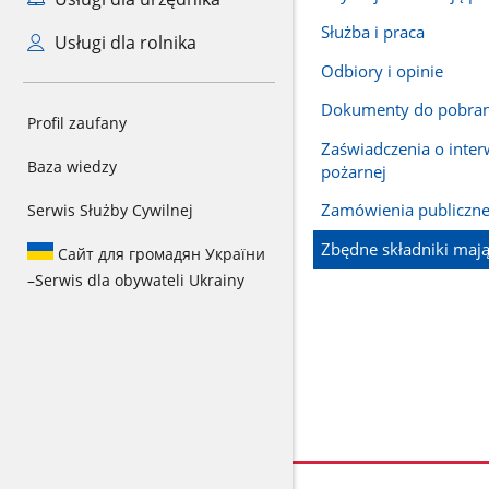
Służba i praca
Usługi dla rolnika
Odbiory i opinie
Dokumenty do pobran
Profil zaufany
Zaświadczenia o interw
Baza wiedzy
pożarnej
Zamówienia publiczn
Serwis Służby Cywilnej
Zbędne składniki maj
Сайт для громадян України
–
Serwis dla obywateli Ukrainy