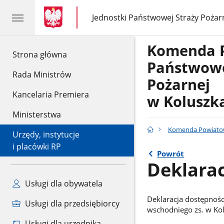
gov.pl
gov.pl
Jednostki Państwowej Straży Pożar
gov.pl
Jednostki
Państwowej
Straży
Komenda 
Pożarnej
gov.pl
Strona główna
Państwowe
Rada Ministrów
Pożarnej
Kancelaria Premiera
w Koluszk
Ministerstwa
Komenda Powiatowa
Urzędy, instytucje
i placówki RP
Powrót
Deklarac
Usługi dla obywatela
Deklaracja dostępnoś
Usługi dla przedsiębiorcy
wschodniego zs. w Ko
Usługi dla urzędnika