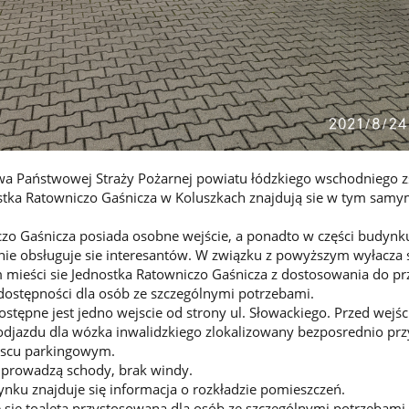
 Państwowej Straży Pożarnej powiatu łódzkiego wschodniego z
ostka Ratowniczo Gaśnicza w Koluszkach znajdują sie w tym sam
zo Gaśnicza posiada osobne wejście, a ponadto w części budynku
 nie obsługuje sie interesantów. W związku z powyższym wyłacza s
 mieści sie Jednostka Ratowniczo Gaśnicza z dostosowania do p
dostępności dla osób ze szczególnymi potrzebami.
ostępne jest jedno wejscie od strony ul. Słowackiego. Przed wejś
odjazdu dla wózka inwalidzkiego zlokalizowany bezposrednio prz
scu parkingowym.
 prowadzą schody, brak windy.
ynku znajduje się informacja o rozkładzie pomieszczeń.
się toaleta przystosowana dla osób ze szczególnymi potrzebami.