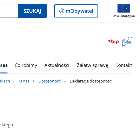
Logowanie
SZUKAJ
mObywatel
do
panelu
Otwórz
okno
z
tłumac
nas
Co robimy
Aktualności
Załatw sprawę
Kontakt
języka
migowe
zkach
O nas
Dostępność
Deklaracja dostępności
zkiego