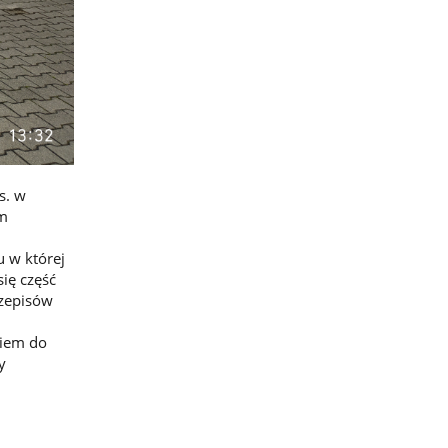
s. w
ym
 w której
ię część
rzepisów
ciem do
y