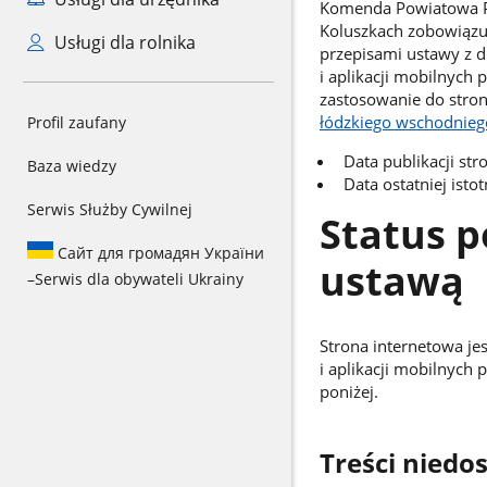
Komenda Powiatowa Pa
Koluszkach zobowiązuj
Usługi dla rolnika
przepisami ustawy z d
i aplikacji mobilnych
zastosowanie do stro
łódzkiego wschodniego
Profil zaufany
Data publikacji st
Baza wiedzy
Data ostatniej isto
Serwis Służby Cywilnej
Status p
Сайт для громадян України
ustawą
–
Serwis dla obywateli Ukrainy
Strona internetowa je
i aplikacji mobilnyc
poniżej.
Treści niedo