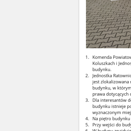
Komenda Powiatowa
Koluszkach i Jedn
budynku.
Jednostka Ratownic
jest zlokalizowana
budynku, w którym
prawa dotycących 
Dla interesantów d
budynku istnieje p
wyznaczonym miej
Na piętro budynku
Przy wejści do bud
W budynu znajduje 