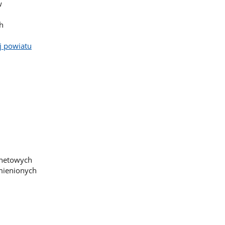
w
h
j powiatu
rnetowych
mienionych