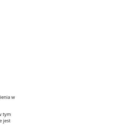
ienia w
 w tym
 jest