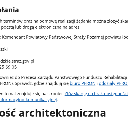
ołania
h terminów oraz na odmowę realizacji żądania można złożyć ska
pocztą lub drogą elektroniczną na adres:
: Komendant Powiatowy Państwowej Straży Pożarnej powiatu łó
szki
dzkie.straz.gov.pl
725 69 05
również do Prezesa Zarządu Państwowego Funduszu Rehabilitacj
FRON). Sprawdź, gdzie znajdują się
biuro PFRON
i
oddziały PFR
en temat znajduje się na stronie:
Złóż skargę na brak dostępności
 informacyjno-komunikacyjnej
.
ość architektoniczna