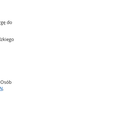
rgę do
dzkiego
i Osób
ON
.