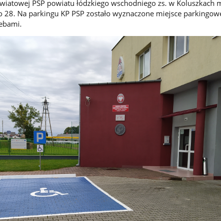
iatowej PSP powiatu łódzkiego wschodniego zs. w Koluszkach mi
go 28. Na parkingu KP PSP zostało wyznaczone miejsce parkingow
ebami.