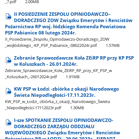
_7.pdf
2.00MB
II POSIEDZENIE ZESPOŁU OPINIODAWCZO–
DORADCZEGO ZOW Związku Emerytów i Rencistów
Pożarnictwa RP woj. łódzkiego Komenda Powiatowa
PSP Pabianice 08 lutego 2024r.
II​_Posiedzenie​_Zespołu​_Opinodawczo-Doradczego​_ZOW​
_wojłódzkiego​_-KP​_PSP​_Pabianice​_-08022024r.pdf
1.57MB
Zebranie Sprawozdawcze Koła ZEiRP RP przy KP PSP
w Koluszkach - 26.01.2024r.
Zebranie​_Sprawozdawcze​_Koła​_ZEiRP​_RP​_przy​_KP​_PSP​_w​
_Koluszkach​_-26012024r.pdf
1.91MB
KW PSP w Łodzi -zbiórka z okazji Narodowego
Świeta Niepodległości-17.11.2023r.
KW​_PSP​_w​_Łodzi​_-zbiórka​_z​_okazji​_Narodowego​_Świeta​
_Niepodległości-17112023r.pdf
1.30MB
I-sze SPOTKANIE ZESPOŁU OPINIODAWCZO-
DORADCZEGO ZARZĄDU ODDZIAŁU
WOJEWÓDZKIEGO Związku Emerytów i Rencistów
Pożarnictwa RP w ŁODZI - 29 06.2023r.- SIERADZ