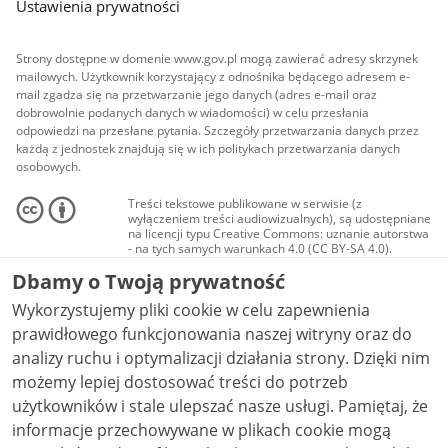
Ustawienia prywatności
Strony dostępne w domenie www.gov.pl mogą zawierać adresy skrzynek
mailowych. Użytkownik korzystający z odnośnika będącego adresem e-
mail zgadza się na przetwarzanie jego danych (adres e-mail oraz
dobrowolnie podanych danych w wiadomości) w celu przesłania
odpowiedzi na przesłane pytania. Szczegóły przetwarzania danych przez
każdą z jednostek znajdują się w ich politykach przetwarzania danych
osobowych.
Treści tekstowe publikowane w serwisie (z
wyłączeniem treści audiowizualnych), są udostępniane
na licencji typu Creative Commons: uznanie autorstwa
- na tych samych warunkach 4.0 (CC BY-SA 4.0).
Materiały audiowizualne, w tym zdjęcia, materiały
Dbamy o Twoją prywatność
audio i wideo, są udostępniane na licencji typu
Creative Commons: uznanie autorstwa użycie
Wykorzystujemy pliki cookie w celu zapewnienia
niekomercyjne - bez utworów zależnych 4.0 (CC BY-
NC-ND 4.0), o ile nie jest to stwierdzone inaczej.
prawidłowego funkcjonowania naszej witryny oraz do
analizy ruchu i optymalizacji działania strony. Dzięki nim
możemy lepiej dostosować treści do potrzeb
użytkowników i stale ulepszać nasze usługi. Pamiętaj, że
informacje przechowywane w plikach cookie mogą