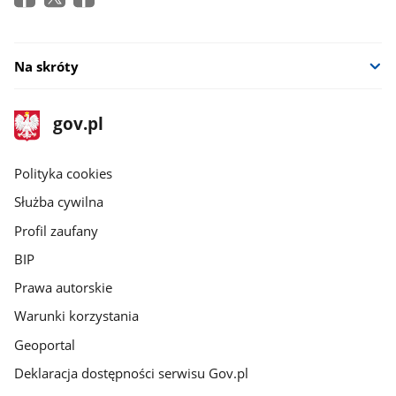
Na skróty
stopka
Strona
gov.pl
gov.pl
główna
gov.pl
Polityka cookies
Służba cywilna
Profil zaufany
BIP
Prawa autorskie
Warunki korzystania
Geoportal
Deklaracja dostępności serwisu Gov.pl