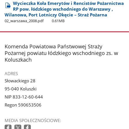
Wycieczka Koła Emerytów i Rencistów Pożarnictwa
RP pow. łódzkiego wschodniego do Warszawy ,
Wilanowa, Port Lotniczy Okęcie – Straż Pożarna
02​_warszawa​_2008.pdf
0.61MB
stopka
Komenda Powiatowa Państwowej Straży
Pożarnej powiatu łódzkiego wschodniego zs. w
Koluszkach
ADRES
Słowackiego 28
95-040 Koluszki
NIP 833-12-60-644
Regon 590653506
MEDIA SPOŁECZNOŚCIOWE: