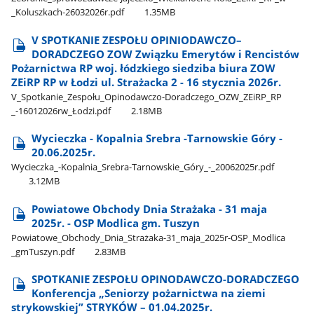
_Koluszkach-26032026r.pdf
1.35MB
V SPOTKANIE ZESPOŁU OPINIODAWCZO–
DORADCZEGO ZOW Związku Emerytów i Rencistów
Pożarnictwa RP woj. łódzkiego siedziba biura ZOW
ZEiRP RP w Łodzi ul. Strażacka 2 - 16 stycznia 2026r.
V​_Spotkanie​_Zespołu​_Opinodawczo-Doradczego​_OZW​_ZEiRP​_RP​
_-16012026rw​_Łodzi.pdf
2.18MB
Wycieczka - Kopalnia Srebra -Tarnowskie Góry -
20.06.2025r.
Wycieczka​_-Kopalnia​_Srebra-Tarnowskie​_Góry​_-​_20062025r.pdf
3.12MB
Powiatowe Obchody Dnia Strażaka - 31 maja
2025r. - OSP Modlica gm. Tuszyn
Powiatowe​_Obchody​_Dnia​_Strażaka-31​_maja​_2025r-OSP​_Modlica​
_gmTuszyn.pdf
2.83MB
SPOTKANIE ZESPOŁU OPINODAWCZO-DORADCZEGO
Konferencja „Seniorzy pożarnictwa na ziemi
strykowskiej” STRYKÓW – 01.04.2025r.