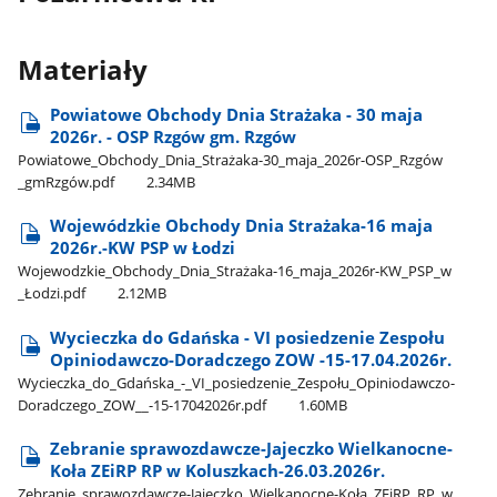
Materiały
Powiatowe Obchody Dnia Strażaka - 30 maja
2026r. - OSP Rzgów gm. Rzgów
Powiatowe​_Obchody​_Dnia​_Strażaka-30​_maja​_2026r-OSP​_Rzgów​
_gmRzgów.pdf
2.34MB
Wojewódzkie Obchody Dnia Strażaka-16 maja
2026r.-KW PSP w Łodzi
Wojewodzkie​_Obchody​_Dnia​_Strażaka-16​_maja​_2026r-KW​_PSP​_w​
_Łodzi.pdf
2.12MB
Wycieczka do Gdańska - VI posiedzenie Zespołu
Opiniodawczo-Doradczego ZOW -15-17.04.2026r.
Wycieczka​_do​_Gdańska​_-​_VI​_posiedzenie​_Zespołu​_Opiniodawczo-
Doradczego​_ZOW​_​_-15-17042026r.pdf
1.60MB
Zebranie sprawozdawcze-Jajeczko Wielkanocne-
Koła ZEiRP RP w Koluszkach-26.03.2026r.
Zebranie​_sprawozdawcze-Jajeczko​_Wielkanocne-Koła​_ZEiRP​_RP​_w​