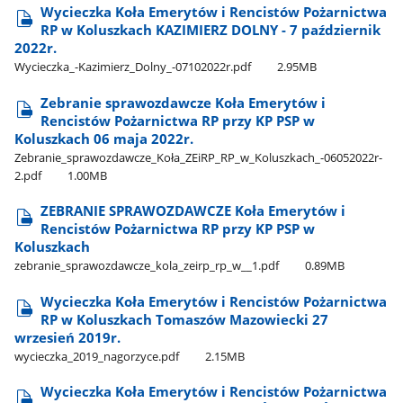
Wycieczka Koła Emerytów i Rencistów Pożarnictwa
RP w Koluszkach KAZIMIERZ DOLNY - 7 październik
2022r.
Wycieczka​_-Kazimierz​_Dolny​_-07102022r.pdf
2.95MB
Zebranie sprawozdawcze Koła Emerytów i
Rencistów Pożarnictwa RP przy KP PSP w
Koluszkach 06 maja 2022r.
Zebranie​_sprawozdawcze​_Koła​_ZEiRP​_RP​_w​_Koluszkach​_-06052022r-
2.pdf
1.00MB
ZEBRANIE SPRAWOZDAWCZE Koła Emerytów i
Rencistów Pożarnictwa RP przy KP PSP w
Koluszkach
zebranie​_sprawozdawcze​_kola​_zeirp​_rp​_w​_​_1.pdf
0.89MB
Wycieczka Koła Emerytów i Rencistów Pożarnictwa
RP w Koluszkach Tomaszów Mazowiecki 27
wrzesień 2019r.
wycieczka​_2019​_nagorzyce.pdf
2.15MB
Wycieczka Koła Emerytów i Rencistów Pożarnictwa