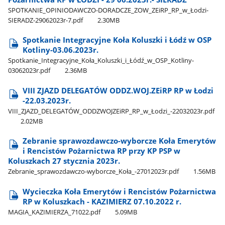
SPOTKANIE​_OPINIODAWCZO-DORADCZE​_ZOW​_ZEiRP​_RP​_w​_Łodzi-
SIERADZ-29062023r-7.pdf
2.30MB
Spotkanie Integracyjne Koła Koluszki i Łódź w OSP
Kotliny-03.06.2023r.
Spotkanie​_Integracyjne​_Koła​_Koluszki​_i​_Łódź​_w​_OSP​_Kotliny-
03062023r.pdf
2.36MB
VIII ZJAZD DELEGATÓW ODDZ.WOJ.ZEiRP RP w Łodzi
-22.03.2023r.
VIII​_ZJAZD​_DELEGATÓW​_ODDZWOJZEiRP​_RP​_w​_Łodzi​_-22032023r.pdf
2.02MB
Zebranie sprawozdawczo-wyborcze Koła Emerytów
i Rencistów Pożarnictwa RP przy KP PSP w
Koluszkach 27 stycznia 2023r.
Zebranie​_sprawozdawczo-wyborcze​_Koła​_-27012023r.pdf
1.56MB
Wycieczka Koła Emerytów i Rencistów Pożarnictwa
RP w Koluszkach - KAZIMIERZ 07.10.2022 r.
MAGIA​_KAZIMIERZA​_71022.pdf
5.09MB