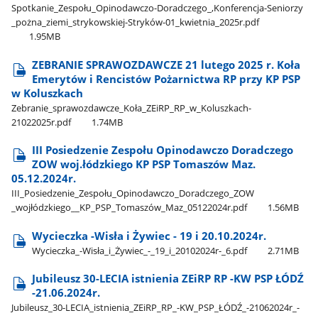
Spotkanie​_Zespołu​_Opinodawczo-Doradczego​_,Konferencja-Seniorzy​
_pożna​_ziemi​_strykowskiej-Stryków-01​_kwietnia​_2025r.pdf
1.95MB
ZEBRANIE SPRAWOZDAWCZE 21 lutego 2025 r. Koła
Emerytów i Rencistów Pożarnictwa RP przy KP PSP
w Koluszkach
Zebranie​_sprawozdawcze​_Koła​_ZEiRP​_RP​_w​_Koluszkach-
21022025r.pdf
1.74MB
III Posiedzenie Zespołu Opinodawczo Doradczego
ZOW woj.łódzkiego KP PSP Tomaszów Maz.
05.12.2024r.
III​_Posiedzenie​_Zespołu​_Opinodawczo​_Doradczego​_ZOW​
_wojłódzkiego​_​_KP​_PSP​_Tomaszów​_Maz​_05122024r.pdf
1.56MB
Wycieczka -Wisła i Żywiec - 19 i 20.10.2024r.
Wycieczka​_-Wisła​_i​_Żywiec​_-​_19​_i​_20102024r-​_6.pdf
2.71MB
Jubileusz 30-LECIA istnienia ZEiRP RP -KW PSP ŁÓDŹ
-21.06.2024r.
Jubileusz​_30-LECIA​_istnienia​_ZEiRP​_RP​_-KW​_PSP​_ŁÓDŹ​_-21062024r​_-​