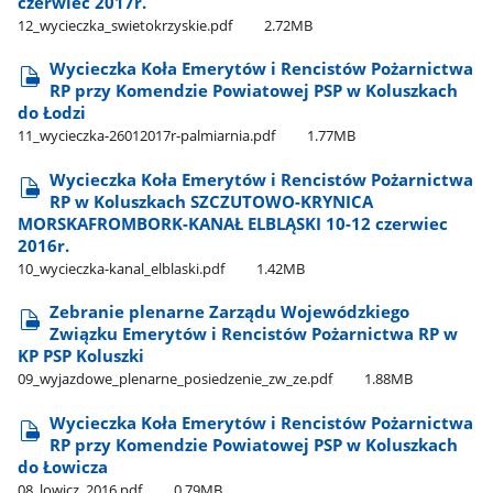
czerwiec 2017r.
12​_wycieczka​_swietokrzyskie.pdf
2.72MB
Wycieczka Koła Emerytów i Rencistów Pożarnictwa
RP przy Komendzie Powiatowej PSP w Koluszkach
do Łodzi
11​_wycieczka-26012017r-palmiarnia.pdf
1.77MB
Wycieczka Koła Emerytów i Rencistów Pożarnictwa
RP w Koluszkach SZCZUTOWO-KRYNICA
MORSKAFROMBORK-KANAŁ ELBLĄSKI 10-12 czerwiec
2016r.
10​_wycieczka-kanal​_elblaski.pdf
1.42MB
Zebranie plenarne Zarządu Wojewódzkiego
Związku Emerytów i Rencistów Pożarnictwa RP w
KP PSP Koluszki
09​_wyjazdowe​_plenarne​_posiedzenie​_zw​_ze.pdf
1.88MB
Wycieczka Koła Emerytów i Rencistów Pożarnictwa
RP przy Komendzie Powiatowej PSP w Koluszkach
do Łowicza
08​_lowicz​_2016.pdf
0.79MB