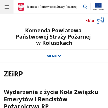
przejdź
gov.pl
Jednostki Państwowej Straży Pożarnej
gov.pl
Jednostki
do
Państwowej
wyszukiwar
Straży
Otwór
Pożarnej
okno
Komenda Powiatowa
z
tłuma
Państwowej Straży Pożarnej
języka
w Koluszkach
migow
MENU
ZEiRP
Wydarzenia z życia Koła Związku
Emerytów i Rencistów
Pożarnictwa RP