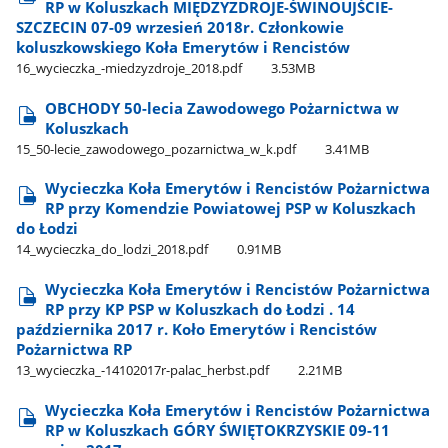
RP w Koluszkach MIĘDZYZDROJE-ŚWINOUJŚCIE-
SZCZECIN 07-09 wrzesień 2018r. Członkowie
koluszkowskiego Koła Emerytów i Rencistów
16​_wycieczka​_-miedzyzdroje​_2018.pdf
3.53MB
OBCHODY 50-lecia Zawodowego Pożarnictwa w
Koluszkach
15​_50-lecie​_zawodowego​_pozarnictwa​_w​_k.pdf
3.41MB
Wycieczka Koła Emerytów i Rencistów Pożarnictwa
RP przy Komendzie Powiatowej PSP w Koluszkach
do Łodzi
14​_wycieczka​_do​_lodzi​_2018.pdf
0.91MB
Wycieczka Koła Emerytów i Rencistów Pożarnictwa
RP przy KP PSP w Koluszkach do Łodzi . 14
października 2017 r. Koło Emerytów i Rencistów
Pożarnictwa RP
13​_wycieczka​_-14102017r-palac​_herbst.pdf
2.21MB
Wycieczka Koła Emerytów i Rencistów Pożarnictwa
RP w Koluszkach GÓRY ŚWIĘTOKRZYSKIE 09-11