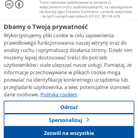
Treści tekstowe publikowane w serwisie (z
wyłączeniem treści audiowizualnych), są udostępniane
na licencji typu Creative Commons: uznanie autorstwa
- na tych samych warunkach 4.0 (CC BY-SA 4.0).
Materiały audiowizualne, w tym zdjęcia, materiały
Dbamy o Twoją prywatność
audio i wideo, są udostępniane na licencji typu
Creative Commons: uznanie autorstwa użycie
Wykorzystujemy pliki cookie w celu zapewnienia
niekomercyjne - bez utworów zależnych 4.0 (CC BY-
NC-ND 4.0), o ile nie jest to stwierdzone inaczej.
prawidłowego funkcjonowania naszej witryny oraz do
analizy ruchu i optymalizacji działania strony. Dzięki nim
możemy lepiej dostosować treści do potrzeb
użytkowników i stale ulepszać nasze usługi. Pamiętaj, że
informacje przechowywane w plikach cookie mogą
pozwalać na identyfikację konkretnego urządzenia lub
przeglądarki użytkownika, a więc potencjalnie stanowić
dane osobowe.
Polityka cookies
Odrzuć
Spersonalizuj
Zezwól na wszystkie