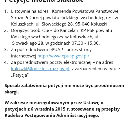
Listownie na adres: Komenda Powiatowa Państwowej
Straży Pożarnej powiatu łódzkiego wschodniego zs. w
Koluszkach, ul. Słowackiego 28, 95-040 Koluszki.
Doręczyć osobiście – do Kancelarii KP PSP powiatu
łódzkiego wschodniego zs. w Koluszkach, ul.
Słowackiego 28, w godzinach 07.30 - 15.30.
Za pośrednictwem ePUAP - adres strony
internetowej
http://www.epuap.gov.pl/
Za pośrednictwem poczty elektronicznej – na adres
koluszki@
lodzkie.straz.gov.pl
,
z zaznaczeniem w tytule
„Petycja”.
Sposób załatwienia petycji nie może być przedmiotem
skargi.
W zakresie nieuregulowanym przez Ustawę o
petycjach z 6 września 2015 r. stosowane są przepisy
Kodeksu Postępowania Administracyjnego.