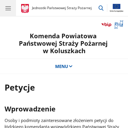
przejdź
gov.pl
Jednostki Państwowej Straży Pożarnej
gov.pl
Jednostki
do
Państwowej
wyszukiwar
Straży
Otwór
Pożarnej
okno
Komenda Powiatowa
z
tłuma
Państwowej Straży Pożarnej
języka
w Koluszkach
migow
MENU
Petycje
Wprowadzenie
Osoby i podmioty zainteresowane złożeniem petycji do
łódzkiego komendanta wojewódzkiego Państwowej Straży