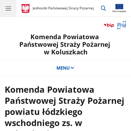
przejdź
gov.pl
Jednostki Państwowej Straży Pożarnej
gov.pl
Jednostki
do
Państwowej
wyszukiwar
Straży
Otwór
Pożarnej
okno
Komenda Powiatowa
z
tłuma
Państwowej Straży Pożarnej
języka
w Koluszkach
migow
MENU
Komenda Powiatowa
Państwowej Straży Pożarnej
powiatu łódzkiego
wschodniego zs. w