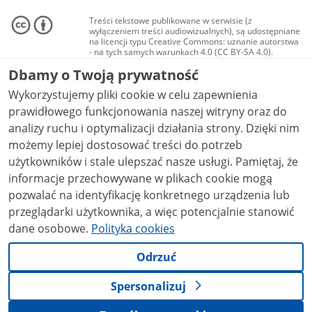
Treści tekstowe publikowane w serwisie (z
wyłączeniem treści audiowizualnych), są udostępniane
na licencji typu Creative Commons: uznanie autorstwa
- na tych samych warunkach 4.0 (CC BY-SA 4.0).
Materiały audiowizualne, w tym zdjęcia, materiały
Dbamy o Twoją prywatność
audio i wideo, są udostępniane na licencji typu
Creative Commons: uznanie autorstwa użycie
Wykorzystujemy pliki cookie w celu zapewnienia
niekomercyjne - bez utworów zależnych 4.0 (CC BY-
NC-ND 4.0), o ile nie jest to stwierdzone inaczej.
prawidłowego funkcjonowania naszej witryny oraz do
analizy ruchu i optymalizacji działania strony. Dzięki nim
możemy lepiej dostosować treści do potrzeb
użytkowników i stale ulepszać nasze usługi. Pamiętaj, że
informacje przechowywane w plikach cookie mogą
pozwalać na identyfikację konkretnego urządzenia lub
przeglądarki użytkownika, a więc potencjalnie stanowić
dane osobowe.
Polityka cookies
Odrzuć
Spersonalizuj