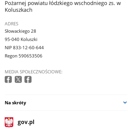
Pożarnej powiatu łódzkiego wschodniego zs. w
Koluszkach
ADRES
Słowackiego 28
95-040 Koluszki
NIP 833-12-60-644
Regon 590653506
MEDIA SPOŁECZNOŚCIOWE:
Na skróty
stopka
Strona
gov.pl
gov.pl
główna