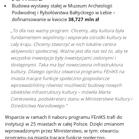
Budowa wystawy stałej w Muzeum Archeologii
Podwodnej i Rybołówstwa Bałtyckiego w Łebie –
dofinansowanie w kwocie
38,727 mln zł
To dla nas ważny program. Chcemy, aby kultura była
fundamentem wspólnoty i wspierała ośrodki kultury w
cały kraju. Chcemy stworzyć w nich lokalne centra
aktywności społecznej. Ważne jest dla nas też to, aby te
wszystkie inwestycje były inwestycjami zielonymi i
dostępnymi. Taka ma być nowoczesna infrastruktura
kultury. Dlatego oprócz otwarcia programu FEnIKS na
miasta tracące funkcje społeczno-gospodarcze
wprowadziliśmy również możliwość budowy nowych
obiektów infrastruktury kultury – mówiła Marta
Cienkowska, podsekretarz stanu w Ministerstwie Kultury i
Dziedzictwa Narodowego.
Wsparcie w ramach II naboru programu FEnIKS trafi do
instytucji w 25 miastach w całej Polsce. Dzięki zmianom
wprowadzonym przez Ministerstwo, w tym: otwarciu
programu na miasta tracące funkcje społeczno-