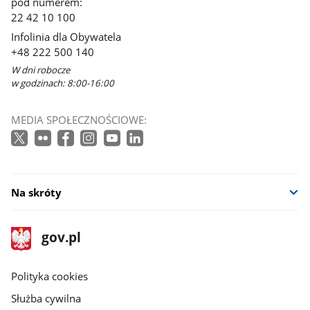
pod numerem:
22 42 10 100
Infolinia dla Obywatela
+48 222 500 140
W dni robocze
w godzinach: 8:00-16:00
MEDIA SPOŁECZNOŚCIOWE:
Na skróty
stopka
Strona
gov.pl
gov.pl
główna
gov.pl
Polityka cookies
Służba cywilna