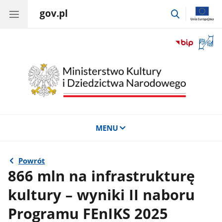
gov.pl
przejdź
do
wyszukiwar
Otwór
okno
z
tłuma
języka
migow
MENU
Powrót
866 mln na infrastrukturę
kultury – wyniki II naboru
Programu FEnIKS 2025