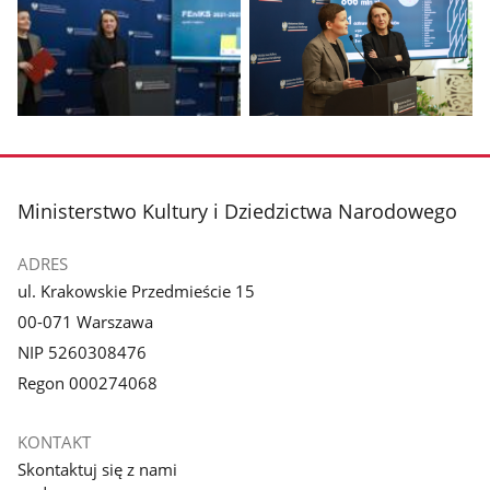
1
2
z
z
galerii.
galerii.
Pokaż
Pokaż
zdjęcie
zdjęcie
3
4
z
z
stopka
Ministerstwo Kultury i Dziedzictwa Narodowego
galerii.
galerii.
ADRES
ul. Krakowskie Przedmieście 15
00-071 Warszawa
NIP 5260308476
Regon 000274068
KONTAKT
Skontaktuj się z nami