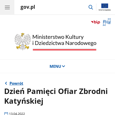
gov.pl
przejdź
do
wyszukiwar
Otwór
okno
z
tłuma
języka
migow
MENU
Powrót
Dzień Pamięci Ofiar Zbrodni
Katyńskiej
13.04.2022