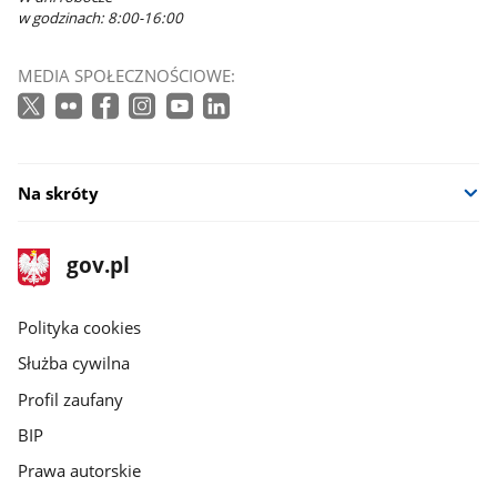
w godzinach: 8:00-16:00
MEDIA SPOŁECZNOŚCIOWE:
Na skróty
stopka
Strona
gov.pl
gov.pl
główna
gov.pl
Polityka cookies
Służba cywilna
Profil zaufany
BIP
Prawa autorskie