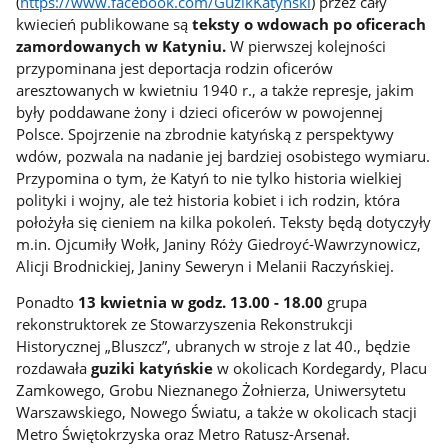
(
https://www.facebook.com/GuzikKatynski
) przez cały
kwiecień publikowane są
teksty o wdowach po oficerach
zamordowanych w Katyniu.
W pierwszej kolejności
przypominana jest deportacja rodzin oficerów
aresztowanych w kwietniu 1940 r., a także represje, jakim
były poddawane żony i dzieci oficerów w powojennej
Polsce. Spojrzenie na zbrodnie katyńską z perspektywy
wdów, pozwala na nadanie jej bardziej osobistego wymiaru.
Przypomina o tym, że Katyń to nie tylko historia wielkiej
polityki i wojny, ale też historia kobiet i ich rodzin, która
położyła się cieniem na kilka pokoleń. Teksty będą dotyczyły
m.in. Ojcumiły Wołk, Janiny Róży Giedroyć-Wawrzynowicz,
Alicji Brodnickiej, Janiny Seweryn i Melanii Raczyńskiej.
Ponadto
13 kwietnia
w godz. 13.00 - 18.00
grupa
rekonstruktorek ze Stowarzyszenia Rekonstrukcji
Historycznej „Bluszcz”, ubranych w stroje z lat 40., będzie
rozdawała
guziki katyńskie
w okolicach Kordegardy, Placu
Zamkowego, Grobu Nieznanego Żołnierza, Uniwersytetu
Warszawskiego, Nowego Światu, a także w okolicach stacji
Metro Świętokrzyska oraz Metro Ratusz-Arsenał.