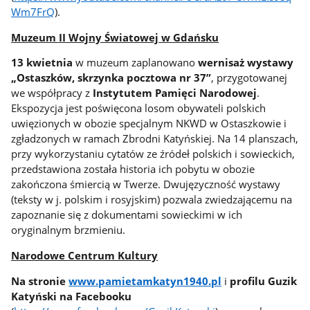
Wm7FrQ
).
Muzeum II Wojny Światowej w Gdańsku
13 kwietnia
w muzeum zaplanowano
wernisaż wystawy
„Ostaszków, skrzynka pocztowa nr 37”
, przygotowanej
we współpracy z
Instytutem Pamięci Narodowej
.
Ekspozycja jest poświęcona losom obywateli polskich
uwięzionych w obozie specjalnym NKWD w Ostaszkowie i
zgładzonych w ramach Zbrodni Katyńskiej. Na 14 planszach,
przy wykorzystaniu cytatów ze źródeł polskich i sowieckich,
przedstawiona została historia ich pobytu w obozie
zakończona śmiercią w Twerze. Dwujęzyczność wystawy
(teksty w j. polskim i rosyjskim) pozwala zwiedzającemu na
zapoznanie się z dokumentami sowieckimi w ich
oryginalnym brzmieniu.
Narodowe Centrum Kultury
Na
stronie
www.pamietamkatyn1940.pl
i
profilu Guzik
Katyński na Facebooku