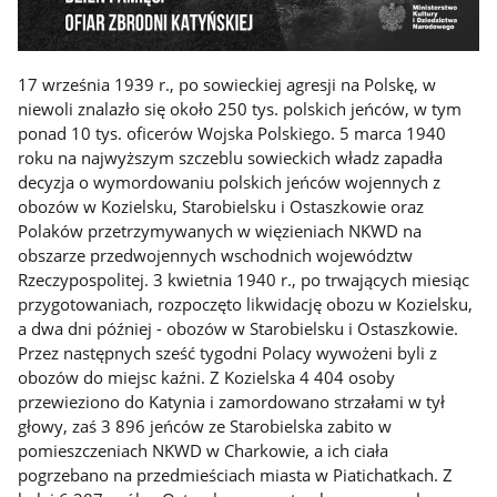
17 września 1939 r., po sowieckiej agresji na Polskę, w
niewoli znalazło się około 250 tys. polskich jeńców, w tym
ponad 10 tys. oficerów Wojska Polskiego. 5 marca 1940
roku na najwyższym szczeblu sowieckich władz zapadła
decyzja o wymordowaniu polskich jeńców wojennych z
obozów w Kozielsku, Starobielsku i Ostaszkowie oraz
Polaków przetrzymywanych w więzieniach NKWD na
obszarze przedwojennych wschodnich województw
Rzeczypospolitej. 3 kwietnia 1940 r., po trwających miesiąc
przygotowaniach, rozpoczęto likwidację obozu w Kozielsku,
a dwa dni później - obozów w Starobielsku i Ostaszkowie.
Przez następnych sześć tygodni Polacy wywożeni byli z
obozów do miejsc kaźni. Z Kozielska 4 404 osoby
przewieziono do Katynia i zamordowano strzałami w tył
głowy, zaś 3 896 jeńców ze Starobielska zabito w
pomieszczeniach NKWD w Charkowie, a ich ciała
pogrzebano na przedmieściach miasta w Piatichatkach. Z