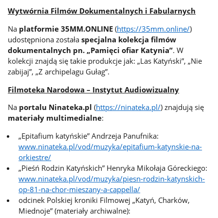
Wytwórnia Filmów Dokumentalnych i Fabularnych
Na
platformie 35MM.ONLINE
(
https://35mm.online/
)
udostępniona została
specjalna kolekcja filmów
dokumentalnych pn. „Pamięci ofiar Katynia”
. W
kolekcji znajdą się takie produkcje jak: „Las Katyński”, „Nie
zabijaj”, „Z archipelagu Gułag”.
Filmoteka Narodowa – Instytut Audiowizualny
Na
portalu Ninateka.pl
(
https://ninateka.pl/
) znajdują się
materiały multimedialne
:
„Epitafium katyńskie” Andrzeja Panufnika:
www.ninateka.pl/vod/muzyka/epitafium-katynskie-na-
orkiestre/
„Pieśń Rodzin Katyńskich” Henryka Mikołaja Góreckiego:
www.ninateka.pl/vod/muzyka/piesn-rodzin-katynskich-
op-81-na-chor-mieszany-a-cappella/
odcinek Polskiej kroniki Filmowej „Katyń, Charków,
Miednoje” (materiały archiwalne):