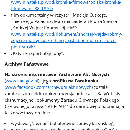
www.ninateka.pl/vod/kronika-filmowa/polska-kronika-
filmowa-nr-38-1991/
film dokumentalny w reżyserii Macieja Cuskego,
Thierry'ego Paladina, Marcina Sautera i Piotra Stasika
„Andrzej Wajda: Róbmy zdjęcie!”:
www.ninateka.pl/vod/dokument/andrzej-wajda-robmy-
zdjecie-maciej-cuske-thierry-paladino-marcin-sauter-
piotr-stasik/
„Katyń – raport utajniony”.
Archiwa Państwowe
Na stronie internetowej Archiwum Akt Nowych
(
www.aan.gov.pl
) i jego
profilu na Facebooku
(
www.facebook.com/archiwum.akt.nowych
) została
zamieszczona elektroniczna wersja publikacji „Katyń. Listy
ekshumacyjne i dokumenty Zarządu Głównego Polskiego
Czerwonego Krzyża 1943-1944” do darmowego pobrania, a
także wystawy on-line:
wystawa „Nieznani bohaterowie sprawy katyńskiej”;
wystawa prezentująca dokumenty, meldunki KG AK z