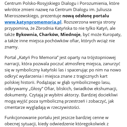
Centrum Polsko-Rosyjskiego Dialogu i Porozumienia, które
wkrótce zmieni nazwę na Centrum Dialogu im. Juliusza
Mieroszewskiego, prezentuje
nową odsłonę portalu
www.katynpromemoria.pl
. Rozszerzona wersja strony
przypomina, że Zbrodnia Katyńska to nie tylko Katyń, ale
także
Bykownia, Charków, Miednoje
, być może Kuropaty,
a także inne miejsca pochówków ofiar, których wciąż nie
znamy.
Portal „Katyń Pro Memoria” jest oparty na trójstopniowej
narracji, która pozwala poczuć atmosferę miejsca, zanurzyć
się w symboliczny katyński las i spacerując po nim na nowo
odkryć wydarzenia i miejsca znane z tragicznych kart
polskiej historii. Podążając w głąb symbolicznego lasu,
odkrywamy „Głosy” Ofiar, bliskich, świadków ekshumacji,
dokumenty. Czytają je wybitni aktorzy. Bardziej dociekliwi
mogą wyjść poza symboliczną przestrzeń i zobaczyć, jak
cmentarze wyglądają w rzeczywistości.
Funkcjonowanie portalu jest jeszcze bardziej cenne w
obecnej sytuacji, kiedy odwiedzenie któregokolwiek z