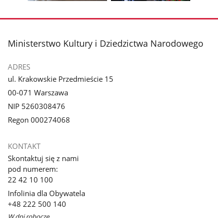
Pokaż
Pokaż
zdjęcie
zdjęcie
3
4
z
z
stopka
Ministerstwo Kultury i Dziedzictwa Narodowego
galerii.
galerii.
ADRES
ul. Krakowskie Przedmieście 15
00-071 Warszawa
NIP 5260308476
Regon 000274068
KONTAKT
Skontaktuj się z nami
pod numerem:
22 42 10 100
Infolinia dla Obywatela
+48 222 500 140
W dni robocze