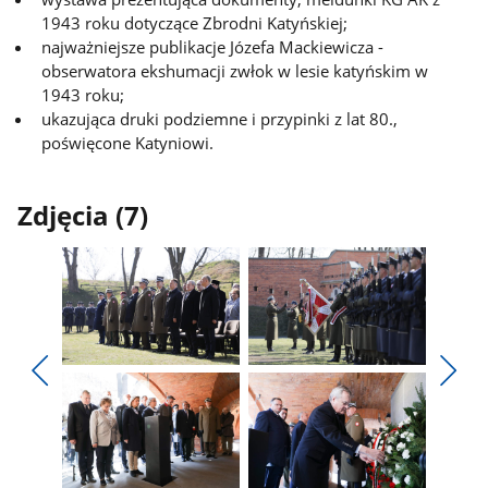
1943 roku dotyczące Zbrodni Katyńskiej;
najważniejsze publikacje Józefa Mackiewicza -
obserwatora ekshumacji zwłok w lesie katyńskim w
1943 roku;
ukazująca druki podziemne i przypinki z lat 80.,
poświęcone Katyniowi.
Zdjęcia (7)
Pokaż
Pokaż
zdjęcie
zdjęcie
Pokaż
Poka
1
2
poprzednie
nest
z
z
zdjęcia
zdjęc
galerii.
galerii.