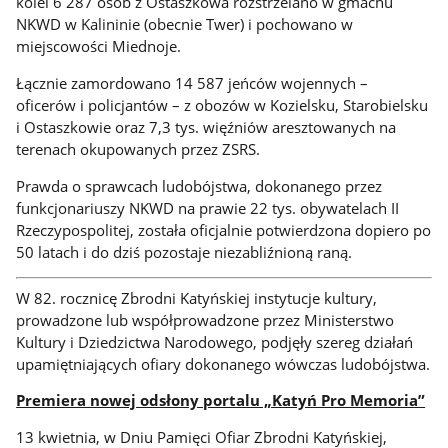
kolei 6 287 osób z Ostaszkowa rozstrzelano w gmachu
NKWD w Kalininie (obecnie Twer) i pochowano w
miejscowości Miednoje.
Łącznie zamordowano 14 587 jeńców wojennych –
oficerów i policjantów – z obozów w Kozielsku, Starobielsku
i Ostaszkowie oraz 7,3 tys. więźniów aresztowanych na
terenach okupowanych przez ZSRS.
Prawda o sprawcach ludobójstwa, dokonanego przez
funkcjonariuszy NKWD na prawie 22 tys. obywatelach II
Rzeczypospolitej, została oficjalnie potwierdzona dopiero po
50 latach i do dziś pozostaje niezabliźnioną raną.
W 82. rocznicę Zbrodni Katyńskiej instytucje kultury,
prowadzone lub współprowadzone przez Ministerstwo
Kultury i Dziedzictwa Narodowego, podjęły szereg działań
upamiętniających ofiary dokonanego wówczas ludobójstwa.
Premiera nowej odsłony portalu „Katyń Pro Memoria”
13 kwietnia, w Dniu Pamięci Ofiar Zbrodni Katyńskiej,