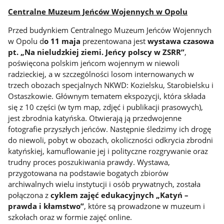
Centralne Muzeum Jeńców Wojennych w Opolu
Przed budynkiem Centralnego Muzeum Jeńców Wojennych
w Opolu d
o 11 maja
prezentowana jest
wystawa czasowa
pt. „Na nieludzkiej ziemi. Jeńcy polscy w ZSRR”
,
poświęcona polskim jeńcom wojennym w niewoli
radzieckiej, a w szczególności losom internowanych w
trzech obozach specjalnych NKWD: Kozielsku, Starobielsku i
Ostaszkowie. Głównym tematem ekspozycji, która składa
się z 10 części (w tym map, zdjęć i publikacji prasowych),
jest zbrodnia katyńska. Otwierają ją przedwojenne
fotografie przyszłych jeńców. Następnie śledzimy ich drogę
do niewoli, pobyt w obozach, okoliczności odkrycia zbrodni
katyńskiej, kamuflowanie jej i polityczne rozgrywanie oraz
trudny proces poszukiwania prawdy. Wystawa,
przygotowana na podstawie bogatych zbiorów
archiwalnych wielu instytucji i osób prywatnych, została
połączona z
cyklem zajęć edukacyjnych „Katyń –
prawda i kłamstwo”
, które są prowadzone w muzeum i
szkołach oraz w formie zajęć online.