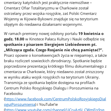
cmentarzy katyńskich jest praktycznie niemożliwe –
Cmentarz Ofiar Totalitaryzmu w Charkowie został
ostrzelany przez wojska rosyjskie, zaś Polski Cmentarz
Wojenny w Kijowie-Bykowni znajduje się na terytorium
objętym do niedawna działaniami wojennymi.
W ramach premiery nowej odsłony portalu
19 kwietnia
o
godz. 18.00
w Kinotece Pałacu Kultury i Nauki odbędzie się
spotkanie z pisarzem Siergiejem Liebiedewem pt.
„Milcząca zgoda. Czego Rosjanie nie chcą pamiętać?”.
Pisarz opowie o konsekwencjach życia w niepamięci, a także
braku rozliczeń sowieckich zbrodniarzy. Spotkanie będzie
poprzedzone prezentacją krótkiego filmu dokumentalnego z
cmentarza w Charkowie, który niedawno został zniszczony
w wyniku ataku wojsk rosyjskich na terytorium Ukrainy.
Transmisja ze spotkania będzie dostępna na profilach
Centrum Polsko Rosyjskiego Dialogu i Porozumienia na
Facebooku
(
https://www.facebook.com/CentrumPolskoRosyjskiegoDial
oguiPorozumienia
) i YouTube’ie
(
https://www.youtube.com/channel/UCruAz6I_CWmEis9sq