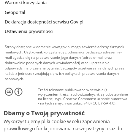
Warunki korzystania
Geoportal
Deklaracja dostępności serwisu Gov.pl
Ustawienia prywatności
Strony dostępne w domenie www.gov.pl mogą zawierać adresy skrzynek
mailowych. Użytkownik korzystający z odnośnika będącego adresem e-
mail zgadza się na przetwarzanie jego danych (adres e-mail oraz
dobrowolnie podanych danych w wiadomości) w celu przesłania
odpowiedzi na przesłane pytania. Szczegóły przetwarzania danych przez
każdą z jednostek znajdują się w ich politykach przetwarzania danych
osobowych.
Treści tekstowe publikowane w serwisie (z
wyłączeniem treści audiowizualnych), są udostępniane
na licencji typu Creative Commons: uznanie autorstwa
- na tych samych warunkach 4.0 (CC BY-SA 4.0).
Materiały audiowizualne, w tym zdjęcia, materiały
Dbamy o Twoją prywatność
audio i wideo, są udostępniane na licencji typu
Creative Commons: uznanie autorstwa użycie
Wykorzystujemy pliki cookie w celu zapewnienia
niekomercyjne - bez utworów zależnych 4.0 (CC BY-
NC-ND 4.0), o ile nie jest to stwierdzone inaczej.
prawidłowego funkcjonowania naszej witryny oraz do