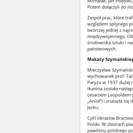
Michalak, Jan Podoski
Potem dołączyli do nic
Zespół prac, które tra
względem spójnego pr
twórczej jednej z naj
międzywojennego. Ob
środowiska sztuki i n
państwowych.
Makaty Szymańskie
Mieczysław Szymański 
wychowanek prof. Tad
Paryżu w 1937 dużej m
tkanina została następ
cesarzem Leopoldem p
„Anioł”) i znalazła s
Jorku.
Cykl obrazów Bractwa
Polski. W zbiorach pla
pawilonu polskiego p