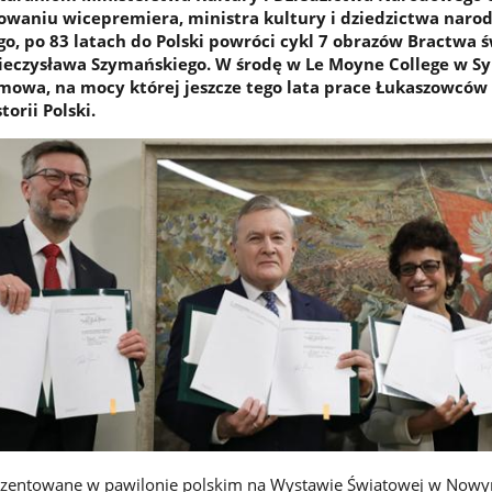
owaniu wicepremiera, ministra kultury i dziedzictwa nar
ego, po 83 latach do Polski powróci cykl 7 obrazów Bractwa ś
ieczysława Szymańskiego. W środę w Le Moyne College w S
mowa, na mocy której jeszcze tego lata prace Łukaszowców 
orii Polski.
rezentowane w pawilonie polskim na Wystawie Światowej w Nowy