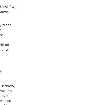
bieski”
wg
kowej
y źródeł
ć
go.
zie od
r. - w
a
.
 i
o uczniów,
zycji do
byli:
 Antoni