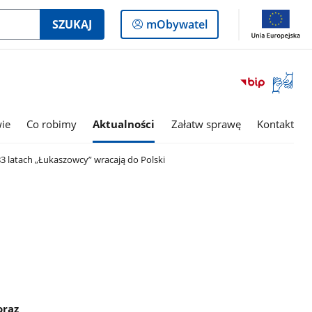
Logowanie
SZUKAJ
mObywatel
do
panelu
Otwórz
okno
z
tłumac
wie
Co robimy
Aktualności
Załatw sprawę
Kontakt
języka
migowe
 83 latach „Łukaszowcy” wracają do Polski
h
oraz