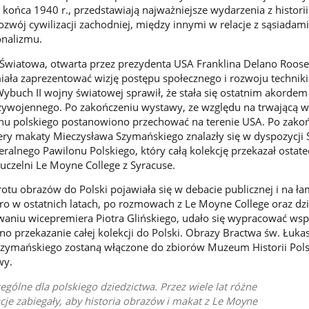
ońca 1940 r., przedstawiają najważniejsze wydarzenia z historii 
ozwój cywilizacji zachodniej, między innymi w relacje z sąsiadami
jonalizmu.
wiatowa, otwarta przez prezydenta USA Franklina Delano Roose
iała zaprezentować wizję postępu społecznego i rozwoju technik
Wybuch II wojny światowej sprawił, że stała się ostatnim akordem
zywojennego. Po zakończeniu wystawy, ze względu na trwającą w
onu polskiego postanowiono przechować na terenie USA. Po zako
ery makaty Mieczysława Szymańskiego znalazły się w dyspozycji 
ralnego Pawilonu Polskiego, który całą kolekcję przekazał ostat
uczelni Le Moyne College z Syracuse.
rotu obrazów do Polski pojawiała się w debacie publicznej i na ł
o w ostatnich latach, po rozmowach z Le Moyne College oraz dzi
aniu wicepremiera Piotra Glińskiego, udało się wypracować ws
no przekazanie całej kolekcji do Polski. Obrazy Bractwa św. Łuka
zymańskiego zostaną włączone do zbiorów Muzeum Historii Pols
wy.
ególne dla polskiego dziedzictwa. Przez wiele lat różne
ucje zabiegały, aby historia obrazów i makat z Le Moyne