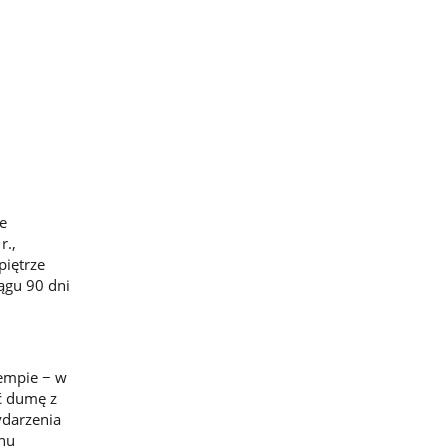
ne
r.,
piętrze
iągu 90 dni
empie − w
ać dumę z
ydarzenia
onu