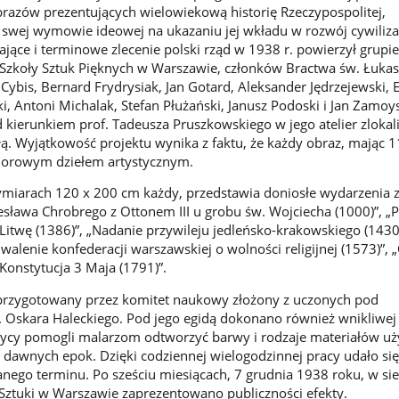
obrazów prezentujących wielowiekową historię Rzeczypospolitej,
 swej wymowie ideowej na ukazaniu jej wkładu w rozwój cywiliza
jące i terminowe zlecenie polski rząd w 1938 r. powierzył grupi
 Szkoły Sztuk Pięknych w Warszawie, członków Bractwa św. Łukas
 Cybis, Bernard Frydrysiak, Jan Gotard, Aleksander Jędrzejewski, E
i, Antoni Michalak, Stefan Płużański, Janusz Podoski i Jan Zamoys
 kierunkiem prof. Tadeusza Pruszkowskiego w jego atelier zlok
ą. Wyjątkowość projektu wynika z faktu, że każdy obraz, mając 1
biorowym dziełem artystycznym.
iarach 120 x 200 cm każdy, przedstawia doniosłe wydarzenia z 
esława Chrobrego z Ottonem III u grobu św. Wojciecha (1000)”, „P
Litwę (1386)”, „Nadanie przywileju jedleńsko-krakowskiego (1430)
walenie konfederacji warszawskiej o wolności religijnej (1573)”, 
Konstytucja 3 Maja (1791)”.
 przygotowany przez komitet naukowy złożony z uczonych pod
 Oskara Haleckiego. Pod jego egidą dokonano również wnikliwej
orycy pomogli malarzom odtworzyć barwy i rodzaje materiałów u
h dawnych epok. Dzięki codziennej wielogodzinnej pracy udało się
go terminu. Po sześciu miesiącach, 7 grudnia 1938 roku, w sie
Sztuki w Warszawie zaprezentowano publiczności efekty.