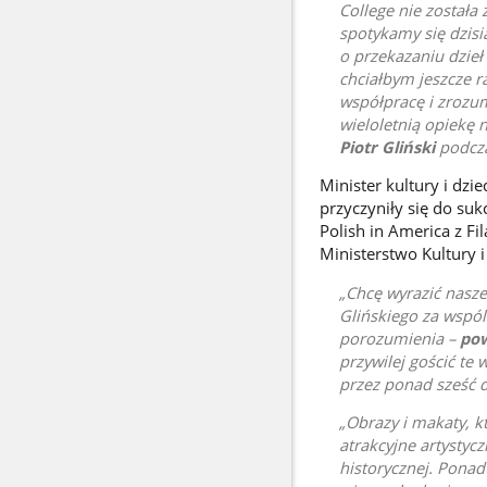
College nie został
spotykamy się dzis
o przekazaniu dzieł
chciałbym jeszcze 
współpracę i zrozumi
wieloletnią opiekę
Piotr Gliński
podcza
Minister kultury i dz
przyczyniły się do su
Polish in America z Fi
Ministerstwo Kultury 
Chcę wyrazić nasze
Glińskiego za wspól
porozumienia –
pow
przywilej gościć te
przez ponad sześć 
Obrazy i makaty, k
atrakcyjne artystycz
historycznej. Ponad