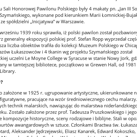
 Sali Honorowej Pawilonu Polskiego były 4 makaty pn. „Jan III So
 Szymańskiego, wykonane pod kierunkiem Marii Łomnickiej-Buja
 ze spółdzielni „Inicjatywa” w Warszawie.
wrześniu 1939 roku sprawiła, iż polski pawilon został pozbawion
z generalny ekspozycji polskiej prof. Stefan Ropp wyprzedał częś
za liczba obiektów trafiła do kolekcji Muzeum Polskiego w Chica
razów Łukaszowców i 4 tkanin wg projektu Szymańskiego został
iej uczelni Le Moyne College w Syracuse w stanie Nowy Jork, gd
any w tamtejszej bibliotece, początkowo w Grewen Hall, od 1981 
Library.
y?
to założone w 1925 r. ugrupowanie artystyczne, ukierunkowane n
figuratywne, pracujące na wzór średniowiecznego cechu malarzy
nych technik malarskich, nawiązując do malarstwa niderlandzkiego
eku. Zostało założone przez prof. Tadeusza Pruszkowskiego i jeg
e kompozycje historyczne, sceny rodzajowe i biblijne. Stali w opo
urtów awangardowych w sztuce. Członkami Bractwa św. Łukasza 
otard, Aleksander Jędrzejewski, Eliasz Kanarek, Edward Kokoszko,