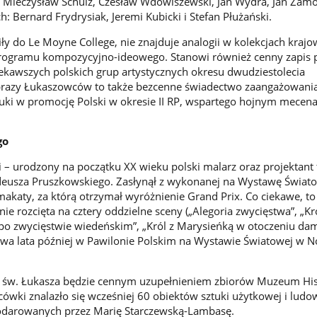
, Mieczysław Schulz, Czesław Wdowiszewski, Jan Wydra, Jan Zamo
h: Bernard Frydrysiak, Jeremi Kubicki i Stefan Płużański.
fiły do Le Moyne College, nie znajduje analogii w kolekcjach kraj
ogramu kompozycyjno-ideowego. Stanowi również cenny zapis p
ciekawszych polskich grup artystycznych okresu dwudziestolecia
razy Łukaszowców to także bezcenne świadectwo zaangażowani
auki w promocję Polski w okresie II RP, wspartego hojnym mecen
go
– urodzony na początku XX wieku polski malarz oraz projektant 
eusza Pruszkowskiego. Zasłynął z wykonanej na Wystawę Świat
akaty, za którą otrzymał wyróżnienie Grand Prix. Co ciekawe, to
nie rozcięta na cztery oddzielne sceny („Alegoria zwycięstwa”, „Kr
o zwycięstwie wiedeńskim”, „Król z Marysieńką w otoczeniu da
ię dwa lata później w Pawilonie Polskim na Wystawie Światowej w
 św. Łukasza będzie cennym uzupełnieniem zbiorów Muzeum Hist
cówki znalazło się wcześniej 60 obiektów sztuki użytkowej i ludo
odarowanych przez Marię Starczewską-Lambasę.