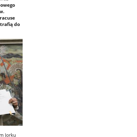
odowego
w.
yracuse
trafią do
m Jorku