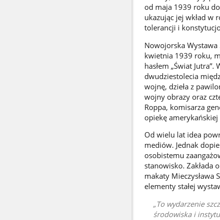
od maja 1939 roku do k
ukazując jej wkład w r
tolerancji i konstytuc
Nowojorska Wystawa Ś
kwietnia 1939 roku, m
hasłem „Świat Jutra”. 
dwudziestolecia międ
wojnę, dzieła z pawil
wojny obrazy oraz czt
Roppa, komisarza gene
opiekę amerykańskiej 
Od wielu lat idea pow
mediów. Jednak dopier
osobistemu zaangażow
stanowisko. Zakłada o
makaty Mieczysława S
elementy stałej wysta
To wydarzenie szcz
środowiska i instyt