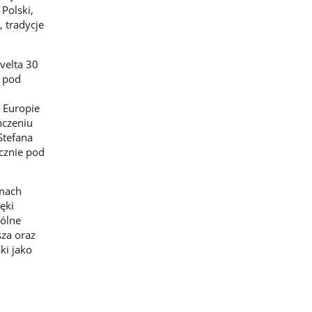
Polski,
, tradycje
velta 30
i pod
 Europie
ńczeniu
Stefana
ecznie pod
amach
ęki
pólne
sza oraz
ki jako