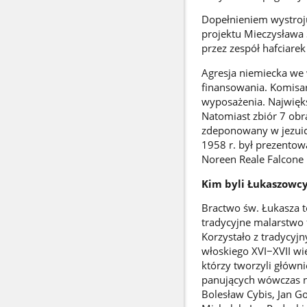
Dopełnieniem wystroju
projektu Mieczysława
przez zespół hafciarek
Agresja niemiecka we 
finansowania. Komisar
wyposażenia. Najwięks
Natomiast zbiór 7 ob
zdeponowany w jezuick
1958 r. był prezentow
Noreen Reale Falcone 
Kim byli Łukaszowc
Bractwo św. Łukasza 
tradycyjne malarstwo 
Korzystało z tradycyj
włoskiego XVI−XVII wi
którzy tworzyli główni
panujących wówczas n
Bolesław Cybis, Jan G