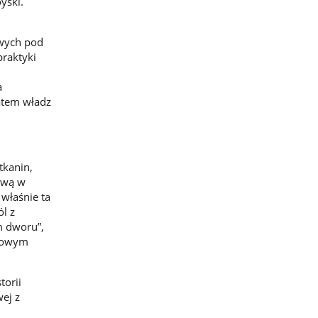
yski.
owych pod
raktyki
a
atem władz
tkanin,
ową w
 właśnie ta
ól z
m dworu”,
 Nowym
orii
wej z