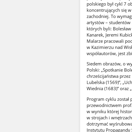
polskiego był cykl 7 
koncentrujących się w
zachodniej. To wymaga
artystów – studentów
których byli: Bolesław
Kanarek, Jeremi Kubick
Malarze pracowali pod
w Kazimierzu nad Wisł
współautorów, jest z
Siedem obrazów, o wym
Polski: „Spotkanie Bol
chrześcijaństwa przez 
Lubelska (1569)”, „Uch
Wiednia (1683)” oraz „
Program cyklu został
przewodnictwem prof.
w wyniku której hist
w strojach i wnętrzac
dotrzymać wyśrubowane
Instytutu Propagandy 