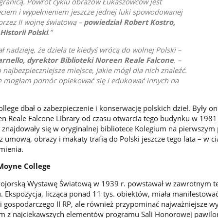
 granicą. Powrót cyklu obrazów Łukaszowców jest
iem i wypełnieniem jeszcze jednej luki spowodowanej
 przez II wojnę światową –
powiedział Robert Kostro,
istorii Polski
.
 nadzieję, że dzieła te kiedyś wrócą do wolnej Polski –
arnello, dyrektor Biblioteki Noreen Reale Falcone
. –
 najbezpieczniejsze miejsce, jakie mógł dla nich znaleźć.
 że mogłam pomóc opiekować się i edukować innych na
llege dbał o zabezpieczenie i konserwację polskich dzieł. Były o
 Reale Falcone Library od czasu otwarcia tego budynku w 1981 
, znajdowały się w oryginalnej bibliotece Kolegium na pierwszym 
 umową, obrazy i makaty trafią do Polski jeszcze tego lata – w c
mienia.
 Moyne College
wojorską Wystawę Światową w 1939 r. powstawał w zawrotnym t
u. Ekspozycja, licząca ponad 11 tys. obiektów, miała manifestow
i gospodarczego II RP, ale również przypominać najważniejsze w
dnym z najciekawszych elementów programu Sali Honorowej pawil