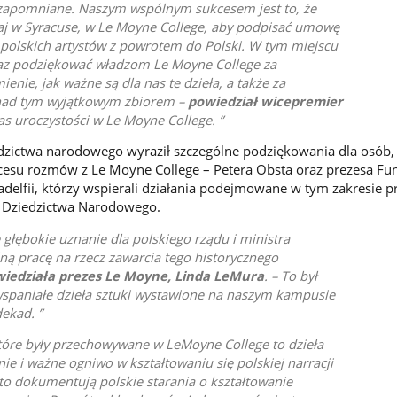
a zapomniane. Naszym wspólnym sukcesem jest to, że
iaj w Syracuse, w Le Moyne College, aby podpisać umowę
 polskich artystów z powrotem do Polski. W tym miejscu
raz podziękować władzom Le Moyne College za
enie, jak ważne są dla nas te dzieła, a także za
 nad tym wyjątkowym zbiorem –
powiedział wicepremier
s uroczystości w Le Moyne College.
iedzictwa narodowego wyraził szczególne podziękowania dla osób,
kcesu rozmów z Le Moyne College – Petera Obsta oraz prezesa Fun
ladelfii, którzy wspierali działania podejmowane w tym zakresie p
i Dziedzictwa Narodowego.
 głębokie uznanie dla polskiego rządu i ministra
ną pracę na rzecz zawarcia tego historycznego
iedziała prezes Le Moyne, Linda LeMura
. – To był
 wspaniałe dzieła sztuki wystawione na naszym kampusie
dekad.
tóre były przechowywane w LeMoyne College to dzieła
nie i ważne ogniwo w kształtowaniu się polskiej narracji
to dokumentują polskie starania o kształtowanie