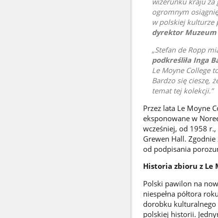
wizerunku kraju za
ogromnym osiągnięc
w polskiej kulturze
dyrektor Muzeum H
Stefan de Ropp miał
podkreśliła Inga B
Le Moyne College to
Bardzo się cieszę,
temat tej kolekcji.
Przez lata Le Moyne Co
eksponowane w Noreen
wcześniej, od 1958 r.
Grewen Hall. Zgodnie z
od podpisania porozu
Historia zbioru z Le
Polski pawilon na no
niespełna półtora rok
dorobku kulturalnego 
polskiej historii. Je