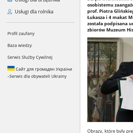
osobistemu zaangaż
prof. Piotra Gliński
Usługi dla rolnika
Łukasza i 4 makat M
została podpisana u
zbiorów Muzeum Hist
Profil zaufany
Baza wiedzy
Serwis Służby Cywilnej
Сайт для громадян України
–
Serwis dla obywateli Ukrainy
Obrazy, które były p