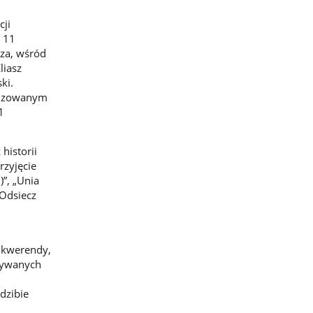
cji
e 11
za, wśród
liasz
ki.
alizowanym
1
historii
rzyjęcie
”, „Unia
„Odsiecz
 kwerendy,
żywanych
dzibie