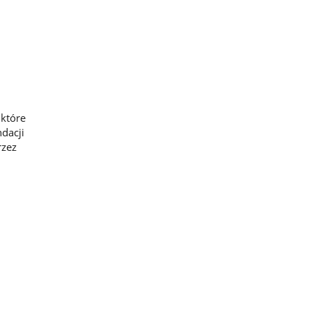
 które
dacji
rzez