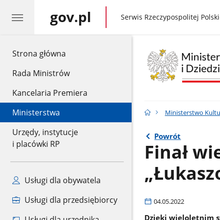
gov.pl
gov.pl
Serwis Rzeczypospolitej Polski
gov.pl
Strona główna
Rada Ministrów
Kancelaria Premiera
Ministerstwa
Ministerstwo Kult
Urzędy, instytucje
Powrót
i placówki RP
Finał wi
„Łukaszo
Usługi dla obywatela
Usługi dla przedsiębiorcy
04.05.2022
Dzięki wieloletnim 
Usługi dla urzędnika