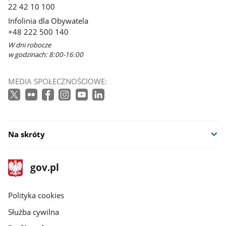
22 42 10 100
Infolinia dla Obywatela
+48 222 500 140
W dni robocze
w godzinach: 8:00-16:00
MEDIA SPOŁECZNOŚCIOWE:
Na skróty
stopka
Strona
gov.pl
gov.pl
główna
gov.pl
Polityka cookies
Służba cywilna