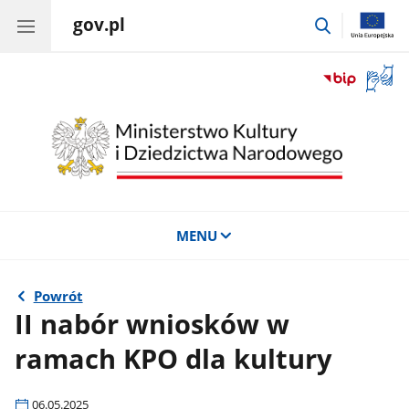
gov.pl
przejdź
do
wyszukiwar
Otwór
okno
z
tłuma
języka
migow
MENU
Powrót
II nabór wniosków w
ramach KPO dla kultury
06.05.2025