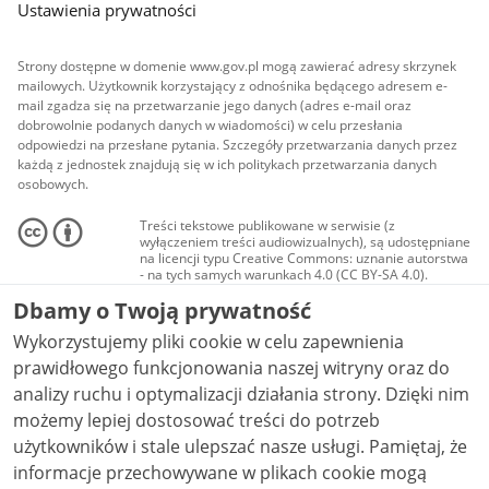
Ustawienia prywatności
Strony dostępne w domenie www.gov.pl mogą zawierać adresy skrzynek
mailowych. Użytkownik korzystający z odnośnika będącego adresem e-
mail zgadza się na przetwarzanie jego danych (adres e-mail oraz
dobrowolnie podanych danych w wiadomości) w celu przesłania
odpowiedzi na przesłane pytania. Szczegóły przetwarzania danych przez
każdą z jednostek znajdują się w ich politykach przetwarzania danych
osobowych.
Treści tekstowe publikowane w serwisie (z
wyłączeniem treści audiowizualnych), są udostępniane
na licencji typu Creative Commons: uznanie autorstwa
- na tych samych warunkach 4.0 (CC BY-SA 4.0).
Materiały audiowizualne, w tym zdjęcia, materiały
Dbamy o Twoją prywatność
audio i wideo, są udostępniane na licencji typu
Creative Commons: uznanie autorstwa użycie
Wykorzystujemy pliki cookie w celu zapewnienia
niekomercyjne - bez utworów zależnych 4.0 (CC BY-
NC-ND 4.0), o ile nie jest to stwierdzone inaczej.
prawidłowego funkcjonowania naszej witryny oraz do
analizy ruchu i optymalizacji działania strony. Dzięki nim
możemy lepiej dostosować treści do potrzeb
użytkowników i stale ulepszać nasze usługi. Pamiętaj, że
informacje przechowywane w plikach cookie mogą