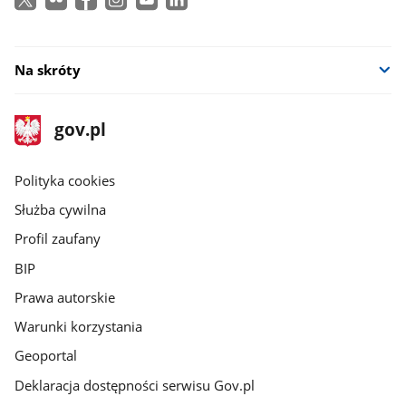
Na skróty
stopka
Strona
gov.pl
gov.pl
główna
gov.pl
Polityka cookies
Służba cywilna
Profil zaufany
BIP
Prawa autorskie
Warunki korzystania
Geoportal
Deklaracja dostępności serwisu Gov.pl