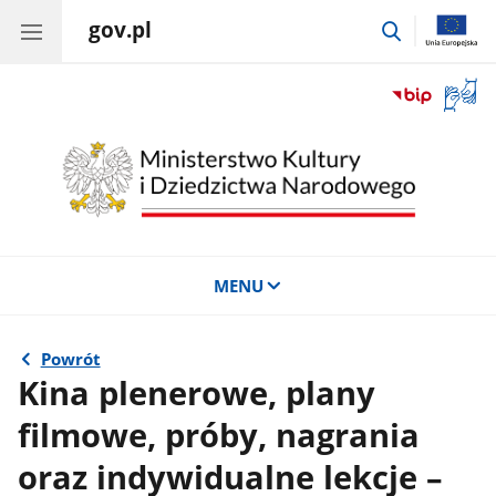
gov.pl
przejdź
do
wyszukiwar
Otwór
okno
z
tłuma
języka
migow
MENU
Powrót
Kina plenerowe, plany
filmowe, próby, nagrania
oraz indywidualne lekcje –