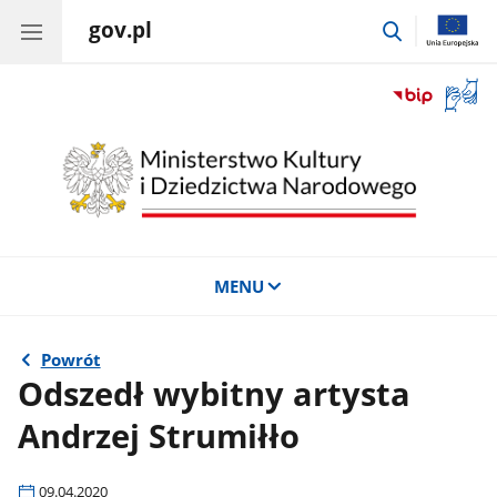
gov.pl
przejdź
do
wyszukiwar
Otwór
okno
z
tłuma
języka
migow
MENU
Powrót
Odszedł wybitny artysta
Andrzej Strumiłło
09.04.2020