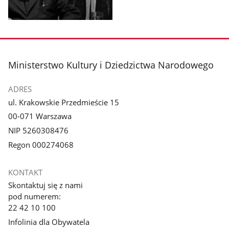
Pokaż
zdjęcie
1
z
stopka
Ministerstwo Kultury i Dziedzictwa Narodowego
galerii.
ADRES
ul. Krakowskie Przedmieście 15
00-071 Warszawa
NIP 5260308476
Regon 000274068
KONTAKT
Skontaktuj się z nami
pod numerem:
22 42 10 100
Infolinia dla Obywatela