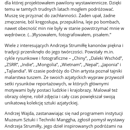
dla której projektowałem pawilony wystawiennicze. Dzięki
temu w tamtych trudnych latach mogłem podróżować.
Muszę się przyznać do zachłanności. Żaden upał, żadne
zmęczenie, ból kręgosłupa, przepuklina, leje po bombach,
nawet obecność min nie były w stanie powstrzymać mnie w
wędrówce. (…)Rysowałem, fotografowałem, pisałem.”
Wiele z interesujących Andrzeja Strumiłłę kanonów piękna i
tradycji przeniknęło do jego twórczości. Powstały m.in.
cykle rysunkowe i fotograficzne – „Chiny”, „Daleki Wschód”,
„ZSRR”, „Indie”, „Mongolia”, „Wietnam”, „Nepal”, „Japonia” i
„Tajlandia”. W czasie podróży do Chin artysta poznał tajniki
malarstwa tuszem. Ze swoich azjatyckich wypraw przywoził
setki rysunków reportażowych, w których głównymi
motywami były postaci ludzkie i krajobrazy. Malował też
obrazy olejne, robił zdjęcia i cały czas powiększał swoją
unikatową kolekcję sztuki azjatyckiej.
Andrzej Wajda, zastanawiając się nad programem instytucji
Muzeum Sztuki i Techniki Manggha, zgłosił pomysł wystawy
Andrzeja Strumiłły, jego dzieł inspirowanych podróżami na