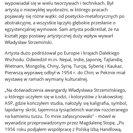
wypowiadał się w wielu tworzywach i technikach. Był
artystą o niezwykłej wyobraźni, w którego pracach
pojawiały się różne wątki: od poetycko-metaforycznych po
abstrakcyjne, a wszystkie łączyło głębokie przesłanie o
egzystencjalnej wymowie. Sam artysta podkreślał, że na
kształt jego postawy artystycznej duży wpływ wywarł
Władysław Strzemiński.
Artysta dużo podróżował po Europie i krajach Dalekiego
Wschodu. Odwiedził m.in. Nepal, Indie, Japonię, Tajlandię,
Wietnam, Mongolię, Chiny, Syrię, Turcję, Syberię i Kaukaz.
Pierwszą wyprawę odbył w 1954 r. do Chin; w Pekinie miał
wystawę w ramach wymiany kulturalnej.
„Na doświadczenia awangardy Władysława Strzemińskiego,
u którego uczyłem się w Łodzi, i kolorystów z krakowskiej
ASP, gdzie kończyłem studia, nałożyły się kaligrafia, symbol,
lapidarny skrót, tajemnica tysiącletnich warstw rozcieranego
na kamieniu tuszu. To mnie zafascynowało" - mówił w
wywiadzie przeprowadzonym przez Magdalenę Stopę. „Po
1956 roku podjąłem współpracę z Polską Izbą Handlową,