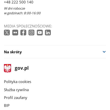
+48 222 500 140
W dni robocze
w godzinach: 8:00-16:00
MEDIA SPOŁECZNOŚCIOWE:
Na skróty
stopka
Strona
gov.pl
gov.pl
główna
gov.pl
Polityka cookies
Służba cywilna
Profil zaufany
BIP