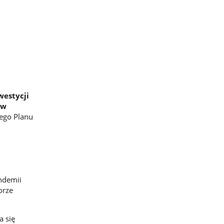
westycji
ów
ego Planu
ndemii
orze
a się