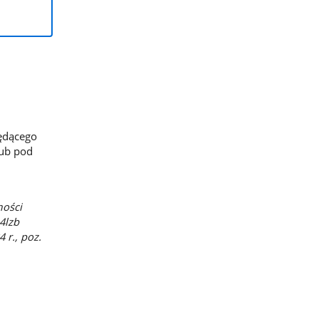
ędącego
ub pod
mości
4lzb
 r., poz.