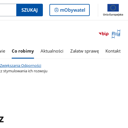
Logowanie
SZUKAJ
mObywatel
do
panelu
Otwórz
okno
z
tłumac
wie
Co robimy
Aktualności
Załatw sprawę
Kontakt
języka
migowe
 Zwiększania Odporności
cz stymulowania ich rozwoju
z