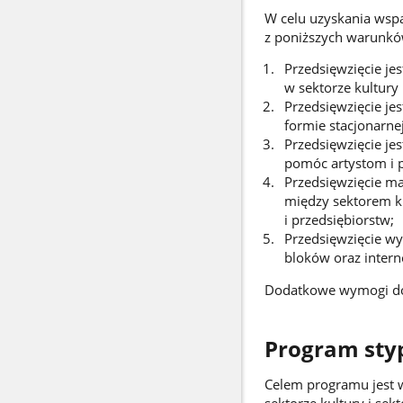
W celu uzyskania wspa
z poniższych warunkó
Przedsięwzięcie je
w sektorze kultury
Przedsięwzięcie je
formie stacjonarnej
Przedsięwzięcie je
pomóc artystom i p
Przedsięwzięcie ma
między sektorem ku
i przedsiębiorstw;
Przedsięwzięcie wy
bloków oraz intern
Dodatkowe wymogi dot
Program styp
Celem programu jest 