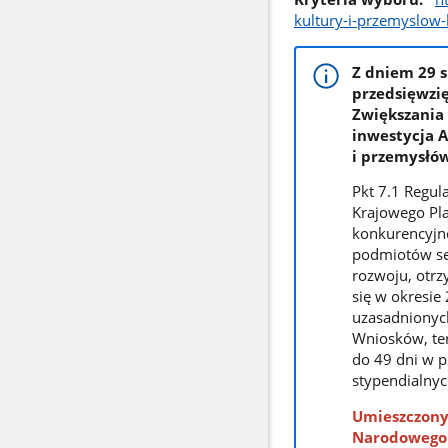
kultury-i-przemyslow
Z dniem 29 
przedsięwzi
Zwiększania
inwestycja A
i przemysłó
Pkt 7.1 Regu
Krajowego Pl
konkurencyjno
podmiotów sek
rozwoju, otrz
się w okresie
uzasadnionych
Wniosków, te
do 49 dni w 
stypendialnyc
Umieszczony 
Narodowego 