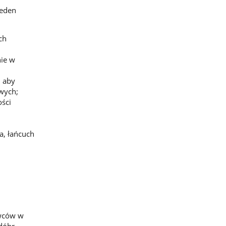
jeden
ch
nie w
, aby
owych;
ości
a, łańcuch
owców w