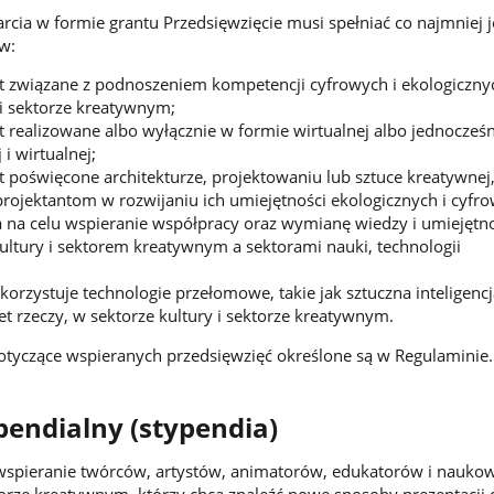
rcia w formie grantu Przedsięwzięcie musi spełniać co najmniej 
w:
st związane z podnoszeniem kompetencji cyfrowych i ekologiczny
 i sektorze kreatywnym;
st realizowane albo wyłącznie w formie wirtualnej albo jednocześ
 i wirtualnej;
st poświęcone architekturze, projektowaniu lub sztuce kreatywnej
rojektantom w rozwijaniu ich umiejętności ekologicznych i cyfr
 na celu wspieranie współpracy oraz wymianę wiedzy i umiejętn
ltury i sektorem kreatywnym a sektorami nauki, technologii
korzystuje technologie przełomowe, takie jak sztuczna inteligencj
et rzeczy, w sektorze kultury i sektorze kreatywnym.
yczące wspieranych przedsięwzięć określone są w Regulaminie.
endialny (stypendia)
wspieranie twórców, artystów, animatorów, edukatorów i nauk