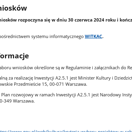
niosków
iosków rozpoczyna się w dniu 30 czerwca 2024 roku i końc
a pośrednictwem systemu informatycznego
WITKAC
.
formacje
aboru wniosków określone są w Regulaminie i załącznikach do R
lną za realizację Inwestycji A2.5.1 jest Minister Kultury i Dziedzi
owskie Przedmieście 15, 00-071 Warszawa.
 Plan rozwojowy w ramach Inwestycji A2.5.1 jest Narodowy Inst
 00-349 Warszawa.
ttps://www.gov.pl/web/kultura/kryteria-wyboru-projektow-w-sek