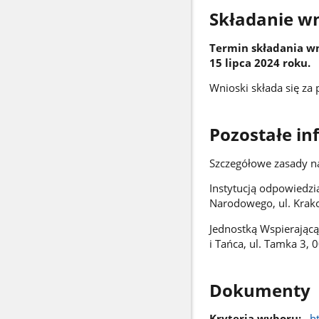
Składanie w
Termin składania wn
15 lipca 2024 roku.
Wnioski składa się z
Pozostałe in
Szczegółowe zasady n
Instytucją odpowiedzia
Narodowego, ul. Krak
Jednostką Wspierającą
i Tańca, ul. Tamka 3,
Dokumenty
Kryteria wyboru:
h