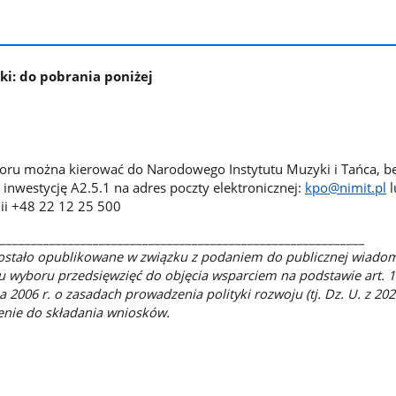
ki: do pobrania poniżej
boru można kierować do Narodowego Instytutu Muzyki i Tańca, b
 inwestycję A2.5.1 na adres poczty elektronicznej:
kpo@nimit.pl
l
nii +48 22 12 25 500
___________________________________________________________
zostało opublikowane w związku z podaniem do publicznej wiado
 wyboru przedsięwzięć do objęcia wsparciem na podstawie art. 1
 2006 r. o zasadach prowadzenia polityki rozwoju (tj. Dz. U. z 2024
zenie do składania wniosków.