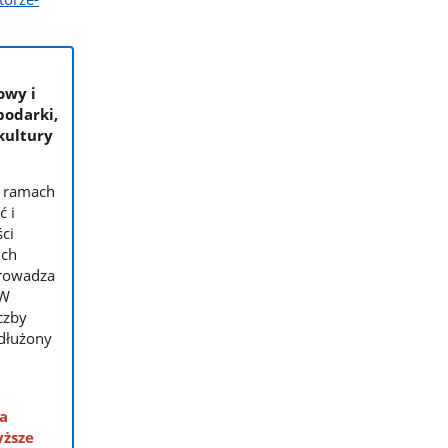
owy i
podarki,
kultury
w ramach
 i
ci
ich
prowadza
 W
czby
dłużony
wa
yższe