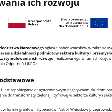
wania ich rozwoju
Dziedzictwa Narodowego
ogłasza nabór wniosków w zakresie i
n
ierania działalności podmiotów sektora kultury i przemysł
cz stymulowania ich rozwoju
, realizowanego w ramach Krajow
ia Odporności (KPO).
podstawowe
5.1 jest zapobieganie długoterminowym negatywnym skutkom pa
ie do transformacji zielonej i cyfrowej w sektorze kultury i sekt
est w formie grantów i stypendiów. Nabór Wniosków przeprowadz