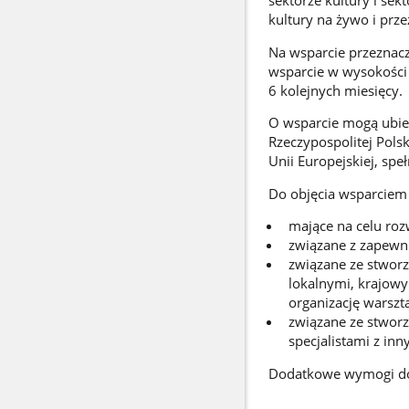
sektorze kultury i se
kultury na żywo i przez
Na wsparcie przeznacz
wsparcie w wysokości 
6 kolejnych miesięcy.
O wsparcie mogą ubieg
Rzeczypospolitej Pols
Unii Europejskiej, sp
Do objęcia wsparciem k
mające na celu roz
związane z zapewn
związane ze stworz
lokalnymi, krajowy
organizację warszta
związane ze stworz
specjalistami z inn
Dodatkowe wymogi dot