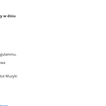
zy w dniu
egulaminu.
ctwa
ytut Muzyki
torze-