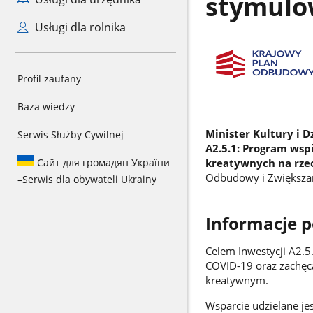
stymulo
Usługi dla rolnika
Profil zaufany
Baza wiedzy
Minister Kultury i 
Serwis Służby Cywilnej
A2.5.1: Program wsp
kreatywnych na rze
Сайт для громадян України
Odbudowy i Zwiększan
–
Serwis dla obywateli Ukrainy
Informacje 
Celem Inwestycji A2.
COVID-19 oraz zachęcan
kreatywnym.
Wsparcie udzielane j