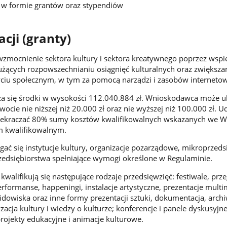
a w formie grantów oraz stypendiów
cji (granty)
zmocnienie sektora kultury i sektora kreatywnego poprzez wspi
służących rozpowszechnianiu osiągnięć kulturalnych oraz zwiększa
yciu społecznym, w tym za pomocą narządzi i zasobów interneto
a się środki w wysokości 112.040.884 zł. Wnioskodawca może ub
wocie nie niższej niż 20.000 zł oraz nie wyższej niż 100.000 zł. U
zekraczać 80% sumy kosztów kwalifikowalnych wskazanych we W
m kwalifikowalnym.
ać się instytucje kultury, organizacje pozarządowe, mikroprzeds
rzedsiębiorstwa spełniające wymogi określone w Regulaminie.
walifikują się następujące rodzaje przedsięwzięć: festiwale, prze
rformanse, happeningi, instalacje artystyczne, prezentacje multi
idowiska oraz inne formy prezentacji sztuki, dokumentacja, archi
acja kultury i wiedzy o kulturze; konferencje i panele dyskusyjne
projekty edukacyjne i animacje kulturowe.