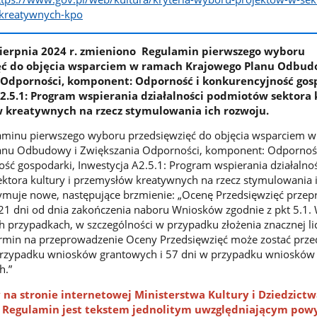
-kreatywnych-kpo
sierpnia 2024 r. zmieniono Regulamin pierwszego wyboru
ęć do objęcia wsparciem w ramach Krajowego Planu Odbud
 Odporności, komponent: Odporność i konkurencyjność gos
2.5.1: Program wspierania działalności podmiotów sektora 
w kreatywnych na rzecz stymulowania ich rozwoju.
laminu pierwszego wyboru przedsięwzięć do objęcia wsparciem 
anu Odbudowy i Zwiększania Odporności, komponent: Odporność
ść gospodarki, Inwestycja A2.5.1: Program wspierania działalnoś
tora kultury i przemysłów kreatywnych na rzecz stymulowania 
ymuje nowe, następujące brzmienie:
„Ocenę Przedsięwzięć prze
 21 dni od dnia zakończenia naboru Wniosków zgodnie z pkt 5.1.
 przypadkach, w szczególności w przypadku złożenia znacznej li
rmin na przeprowadzenie Oceny Przedsięwzięć może zostać prze
przypadku wniosków grantowych i 57 dni w przypadku wniosków
h.”
na stronie internetowej Ministerstwa Kultury i Dziedzict
Regulamin jest tekstem jednolitym uwzględniającym pow