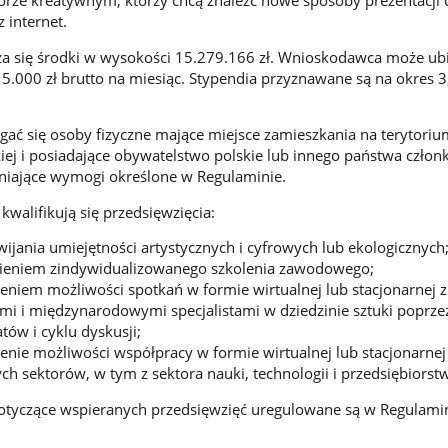
ktorze kreatywnym, którzy chcą znaleźć nowe sposoby prezentacji
 internet.
a się środki w wysokości 15.279.166 zł. Wnioskodawca może ubi
5.000 zł brutto na miesiąc. Stypendia przyznawane są na okres 3,
ać się osoby fizyczne mające miejsce zamieszkania na terytoriu
kiej i posiadające obywatelstwo polskie lub innego państwa czło
ełniające wymogi określone w Regulaminie.
walifikują się przedsięwzięcia:
wijania umiejętności artystycznych i cyfrowych lub ekologicznych
ieniem zindywidualizowanego szkolenia zawodowego;
eniem możliwości spotkań w formie wirtualnej lub stacjonarnej z
mi i międzynarodowymi specjalistami w dziedzinie sztuki poprze
tów i cyklu dyskusji;
enie możliwości współpracy w formie wirtualnej lub stacjonarnej
ych sektorów, w tym z sektora nauki, technologii i przedsiębiorst
yczące wspieranych przedsięwzięć uregulowane są w Regulamin