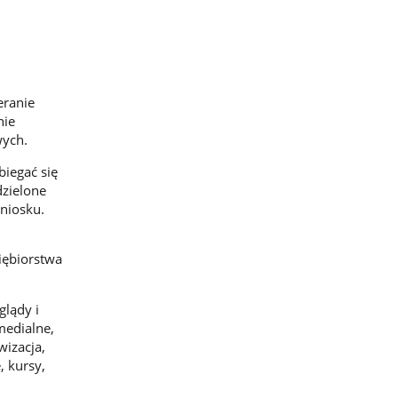
eranie
nie
wych.
iegać się
dzielone
niosku.
iębiorstwa
glądy i
medialne,
wizacja,
, kursy,