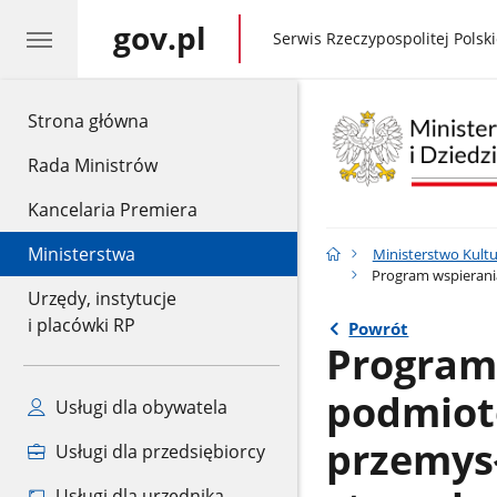
gov.pl
gov.pl
Serwis Rzeczypospolitej Polski
gov.pl
Strona główna
Rada Ministrów
Kancelaria Premiera
Ministerstwa
Ministerstwo Kult
Program wspierania
Urzędy, instytucje
i placówki RP
Powrót
Program 
podmiotó
Usługi dla obywatela
przemys
Usługi dla przedsiębiorcy
Usługi dla urzędnika