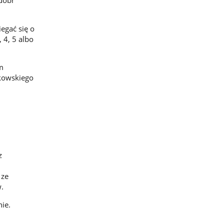
 dóbr
egać się o
 4, 5 albo
m
nkowskiego
;
z
 ze
w.
ie.