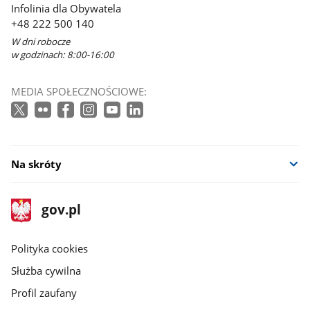
Infolinia dla Obywatela
+48 222 500 140
W dni robocze
w godzinach: 8:00-16:00
MEDIA SPOŁECZNOŚCIOWE:
Na skróty
stopka
Strona
gov.pl
gov.pl
główna
gov.pl
Polityka cookies
Służba cywilna
Profil zaufany