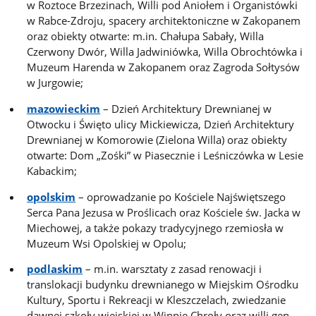
w Roztoce Brzezinach, Willi pod Aniołem i Organistówki
w Rabce-Zdroju, spacery architektoniczne w Zakopanem
oraz obiekty otwarte: m.in. Chałupa Sabały, Willa
Czerwony Dwór, Willa Jadwiniówka, Willa Obrochtówka i
Muzeum Harenda w Zakopanem oraz Zagroda Sołtysów
w Jurgowie;
mazowieckim
– Dzień Architektury Drewnianej w
Otwocku i Święto ulicy Mickiewicza, Dzień Architektury
Drewnianej w Komorowie (Zielona Willa) oraz obiekty
otwarte: Dom „Zośki” w Piasecznie i Leśniczówka w Lesie
Kabackim;
opolskim
– oprowadzanie po Kościele Najświętszego
Serca Pana Jezusa w Proślicach oraz Kościele św. Jacka w
Miechowej, a także pokazy tradycyjnego rzemiosła w
Muzeum Wsi Opolskiej w Opolu;
podlaskim
– m.in. warsztaty z zasad renowacji i
translokacji budynku drewnianego w Miejskim Ośrodku
Kultury, Sportu i Rekreacji w Kleszczelach, zwiedzanie
dawnej szkoły wiejskiej w Winnie Chroły oraz willi gen.