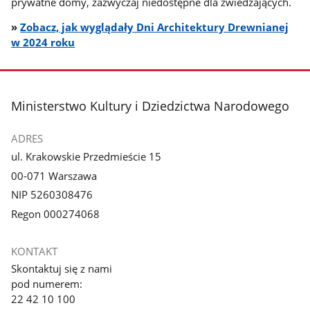
prywatne domy, zazwyczaj niedostępne dla zwiedzających.
»
Zobacz, jak wyglądały Dni Architektury Drewnianej
w 2024 roku
stopka
Ministerstwo Kultury i Dziedzictwa Narodowego
ADRES
ul. Krakowskie Przedmieście 15
00-071 Warszawa
NIP 5260308476
Regon 000274068
KONTAKT
Skontaktuj się z nami
pod numerem:
22 42 10 100