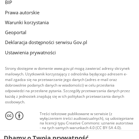
BIP
Prawa autorskie
Warunki korzystania
Geoportal
Deklaracja dostępności serwisu Gov.pl
Ustawienia prywatności
Strony dostępne w domenie www.gov.pl mogą zawierać adresy skrzynek
mailowych. Użytkownik korzystający z odnośnika będącego adresem e-
mail zgadza się na przetwarzanie jego danych (adres e-mail oraz
dobrowolnie podanych danych w wiadomości) w celu przesłania
odpowiedzi na przesłane pytania. Szczegóły przetwarzania danych przez
każdą z jednostek znajdują się w ich politykach przetwarzania danych
osobowych.
Treści tekstowe publikowane w serwisie (z
wyłączeniem treści audiowizualnych), są udostępniane
na licencji typu Creative Commons: uznanie autorstwa
- na tych samych warunkach 4.0 (CC BY-SA 4.0).
Materiały audiowizualne, w tym zdjęcia, materiały
Dbamy o Twoją prywatność
audio i wideo, są udostępniane na licencji typu