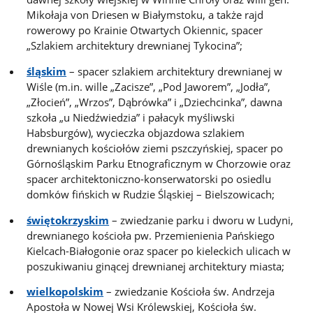
Mikołaja von Driesen w Białymstoku, a także rajd
rowerowy po Krainie Otwartych Okiennic, spacer
„Szlakiem architektury drewnianej Tykocina”;
śląskim
– spacer szlakiem architektury drewnianej w
Wiśle (m.in. wille „Zacisze”, „Pod Jaworem”, „Jodła”,
„Złocień”, „Wrzos”, Dąbrówka” i „Dziechcinka”, dawna
szkoła „u Niedźwiedzia” i pałacyk myśliwski
Habsburgów), wycieczka objazdowa szlakiem
drewnianych kościołów ziemi pszczyńskiej, spacer po
Górnośląskim Parku Etnograficznym w Chorzowie oraz
spacer architektoniczno-konserwatorski po osiedlu
domków fińskich w Rudzie Śląskiej – Bielszowicach;
świętokrzyskim
– zwiedzanie parku i dworu w Ludyni,
drewnianego kościoła pw. Przemienienia Pańskiego
Kielcach-Białogonie oraz spacer po kieleckich ulicach w
poszukiwaniu ginącej drewnianej architektury miasta;
wielkopolskim
– zwiedzanie Kościoła św. Andrzeja
Apostoła w Nowej Wsi Królewskiej, Kościoła św.