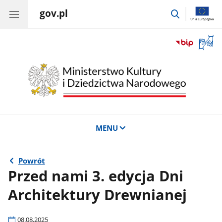
gov.pl
przejdź
do
wyszukiwar
Otwór
okno
z
tłuma
języka
migow
MENU
Powrót
Przed nami 3. edycja Dni
Architektury Drewnianej
08.08.2025