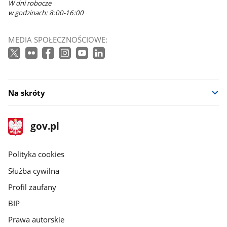
W dni robocze
w godzinach: 8:00-16:00
MEDIA SPOŁECZNOŚCIOWE:
Na skróty
stopka
Strona
gov.pl
gov.pl
główna
gov.pl
Polityka cookies
Służba cywilna
Profil zaufany
BIP
Prawa autorskie