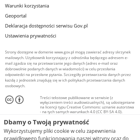
Warunki korzystania
Geoportal
Deklaracja dostępności serwisu Gov.pl
Ustawienia prywatności
Strony dostępne w domenie www.gov.pl mogą zawierać adresy skrzynek
mailowych. Użytkownik korzystający z odnośnika będącego adresem e-
mail zgadza się na przetwarzanie jego danych (adres e-mail oraz
dobrowolnie podanych danych w wiadomości) w celu przesłania
odpowiedzi na przesłane pytania. Szczegóły przetwarzania danych przez
każdą z jednostek znajdują się w ich politykach przetwarzania danych
osobowych.
Treści tekstowe publikowane w serwisie (z
wyłączeniem treści audiowizualnych), są udostępniane
na licencji typu Creative Commons: uznanie autorstwa
- na tych samych warunkach 4.0 (CC BY-SA 4.0).
Materiały audiowizualne, w tym zdjęcia, materiały
Dbamy o Twoją prywatność
audio i wideo, są udostępniane na licencji typu
Creative Commons: uznanie autorstwa użycie
Wykorzystujemy pliki cookie w celu zapewnienia
niekomercyjne - bez utworów zależnych 4.0 (CC BY-
NC-ND 4.0), o ile nie jest to stwierdzone inaczej.
prawidłowego funkcjonowania naszej witryny oraz do