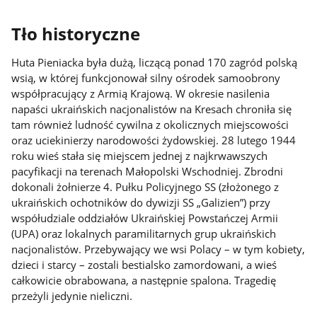
Tło historyczne
Huta Pieniacka była dużą, liczącą ponad 170 zagród polską
wsią, w której funkcjonował silny ośrodek samoobrony
współpracujący z Armią Krajową. W okresie nasilenia
napaści ukraińskich nacjonalistów na Kresach chroniła się
tam również ludność cywilna z okolicznych miejscowości
oraz uciekinierzy narodowości żydowskiej. 28 lutego 1944
roku wieś stała się miejscem jednej z najkrwawszych
pacyfikacji na terenach Małopolski Wschodniej. Zbrodni
dokonali żołnierze 4. Pułku Policyjnego SS (złożonego z
ukraińskich ochotników do dywizji SS „Galizien”) przy
współudziale oddziałów Ukraińskiej Powstańczej Armii
(UPA) oraz lokalnych paramilitarnych grup ukraińskich
nacjonalistów. Przebywający we wsi Polacy – w tym kobiety,
dzieci i starcy – zostali bestialsko zamordowani, a wieś
całkowicie obrabowana, a następnie spalona. Tragedię
przeżyli jedynie nieliczni.