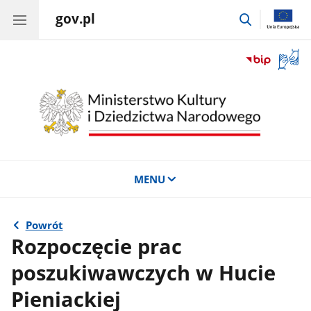
gov.pl
przejdź
do
wyszukiwar
Otwór
okno
z
tłuma
języka
migow
MENU
Powrót
Rozpoczęcie prac
poszukiwawczych w Hucie
Pieniackiej