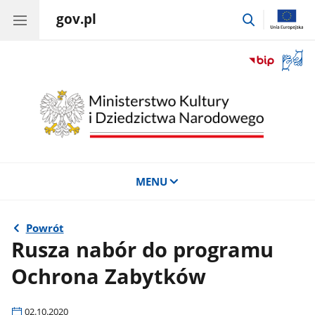
gov.pl
przejdź
do
wyszukiwar
Otwór
okno
z
tłuma
języka
migow
MENU
Powrót
Rusza nabór do programu
Ochrona Zabytków
02.10.2020