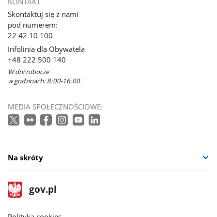
KONTAKT
Skontaktuj się z nami
pod numerem:
22 42 10 100
Infolinia dla Obywatela
+48 222 500 140
W dni robocze
w godzinach: 8:00-16:00
MEDIA SPOŁECZNOŚCIOWE:
Na skróty
stopka
Strona
gov.pl
gov.pl
główna
gov.pl
Polityka cookies