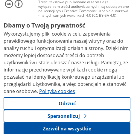
Treści tekstowe publikowane w serwisie (z
wyłączeniem treści audiowizualnych), są udostępniane
na licencji typu Creative Commons: uznanie autorstwa
- na tych samych warunkach 4.0 (CC BY-SA 4.0).
Materiały audiowizualne, w tym zdjęcia, materiały
Dbamy o Twoją prywatność
audio i wideo, są udostępniane na licencji typu
Creative Commons: uznanie autorstwa użycie
Wykorzystujemy pliki cookie w celu zapewnienia
niekomercyjne - bez utworów zależnych 4.0 (CC BY-
NC-ND 4.0), o ile nie jest to stwierdzone inaczej.
prawidłowego funkcjonowania naszej witryny oraz do
analizy ruchu i optymalizacji działania strony. Dzięki nim
możemy lepiej dostosować treści do potrzeb
użytkowników i stale ulepszać nasze usługi. Pamiętaj, że
informacje przechowywane w plikach cookie mogą
pozwalać na identyfikację konkretnego urządzenia lub
przeglądarki użytkownika, a więc potencjalnie stanowić
dane osobowe.
Polityka cookies
Odrzuć
Spersonalizuj
Zezwól na wszystkie