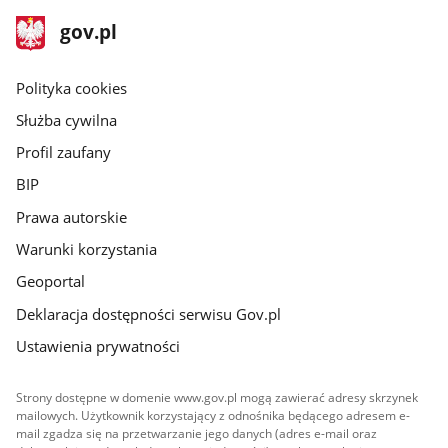
stopka
Strona
gov.pl
gov.pl
główna
gov.pl
Polityka cookies
Służba cywilna
Profil zaufany
BIP
Prawa autorskie
Warunki korzystania
Geoportal
Deklaracja dostępności serwisu Gov.pl
Ustawienia prywatności
Strony dostępne w domenie www.gov.pl mogą zawierać adresy skrzynek
mailowych. Użytkownik korzystający z odnośnika będącego adresem e-
mail zgadza się na przetwarzanie jego danych (adres e-mail oraz