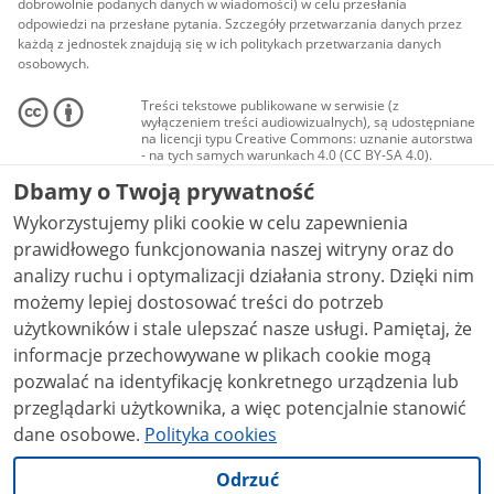
dobrowolnie podanych danych w wiadomości) w celu przesłania
odpowiedzi na przesłane pytania. Szczegóły przetwarzania danych przez
każdą z jednostek znajdują się w ich politykach przetwarzania danych
osobowych.
Treści tekstowe publikowane w serwisie (z
wyłączeniem treści audiowizualnych), są udostępniane
na licencji typu Creative Commons: uznanie autorstwa
- na tych samych warunkach 4.0 (CC BY-SA 4.0).
Materiały audiowizualne, w tym zdjęcia, materiały
Dbamy o Twoją prywatność
audio i wideo, są udostępniane na licencji typu
Creative Commons: uznanie autorstwa użycie
Wykorzystujemy pliki cookie w celu zapewnienia
niekomercyjne - bez utworów zależnych 4.0 (CC BY-
NC-ND 4.0), o ile nie jest to stwierdzone inaczej.
prawidłowego funkcjonowania naszej witryny oraz do
analizy ruchu i optymalizacji działania strony. Dzięki nim
możemy lepiej dostosować treści do potrzeb
użytkowników i stale ulepszać nasze usługi. Pamiętaj, że
informacje przechowywane w plikach cookie mogą
pozwalać na identyfikację konkretnego urządzenia lub
przeglądarki użytkownika, a więc potencjalnie stanowić
dane osobowe.
Polityka cookies
Odrzuć