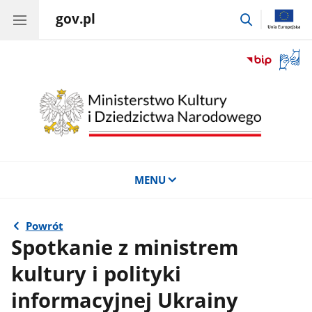
gov.pl
przejdź
do
wyszukiwar
Otwór
okno
z
tłuma
języka
migow
MENU
Powrót
Spotkanie z ministrem
kultury i polityki
informacyjnej Ukrainy