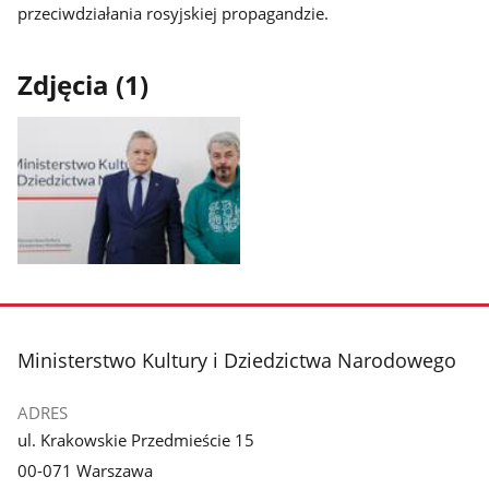
przeciwdziałania rosyjskiej propagandzie.
Zdjęcia (1)
Pokaż
zdjęcie
1
z
stopka
Ministerstwo Kultury i Dziedzictwa Narodowego
galerii.
ADRES
ul. Krakowskie Przedmieście 15
00-071 Warszawa