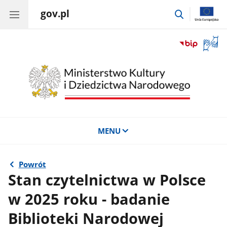
gov.pl
przejdź
do
wyszukiwar
Otwór
okno
z
tłuma
języka
migow
MENU
Powrót
Stan czytelnictwa w Polsce
w 2025 roku - badanie
Biblioteki Narodowej