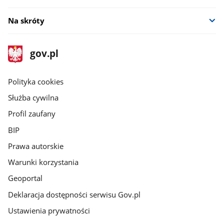
Na skróty
stopka
Strona
gov.pl
gov.pl
główna
gov.pl
Polityka cookies
Służba cywilna
Profil zaufany
BIP
Prawa autorskie
Warunki korzystania
Geoportal
Deklaracja dostępności serwisu Gov.pl
Ustawienia prywatności