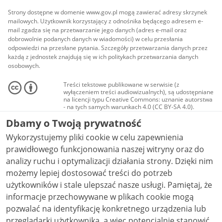
Strony dostępne w domenie www.gov.pl mogą zawierać adresy skrzynek
mailowych. Użytkownik korzystający z odnośnika będącego adresem e-
mail zgadza się na przetwarzanie jego danych (adres e-mail oraz
dobrowolnie podanych danych w wiadomości) w celu przesłania
odpowiedzi na przesłane pytania. Szczegóły przetwarzania danych przez
każdą z jednostek znajdują się w ich politykach przetwarzania danych
osobowych.
Treści tekstowe publikowane w serwisie (z
wyłączeniem treści audiowizualnych), są udostępniane
na licencji typu Creative Commons: uznanie autorstwa
- na tych samych warunkach 4.0 (CC BY-SA 4.0).
Materiały audiowizualne, w tym zdjęcia, materiały
Dbamy o Twoją prywatność
audio i wideo, są udostępniane na licencji typu
Creative Commons: uznanie autorstwa użycie
Wykorzystujemy pliki cookie w celu zapewnienia
niekomercyjne - bez utworów zależnych 4.0 (CC BY-
NC-ND 4.0), o ile nie jest to stwierdzone inaczej.
prawidłowego funkcjonowania naszej witryny oraz do
analizy ruchu i optymalizacji działania strony. Dzięki nim
możemy lepiej dostosować treści do potrzeb
użytkowników i stale ulepszać nasze usługi. Pamiętaj, że
informacje przechowywane w plikach cookie mogą
pozwalać na identyfikację konkretnego urządzenia lub
przeglądarki użytkownika, a więc potencjalnie stanowić