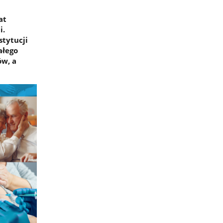
at
i.
stytucji
ałego
ów, a