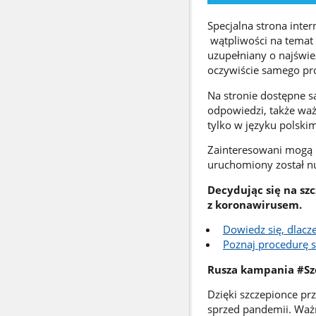
Specjalna strona inte
wątpliwości na temat 
uzupełniany o najśwież
oczywiście samego pr
Na stronie dostępne s
odpowiedzi, także waż
tylko w języku polskim
Zainteresowani mogą 
uruchomiony został n
Decydując się na sz
z koronawirusem.
Dowiedz się, dlacz
Poznaj procedurę 
Rusza kampania #Sz
Dzięki szczepionce pr
sprzed pandemii. Ważn