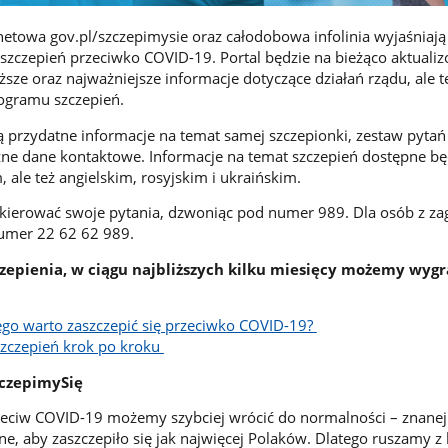
rnetowa gov.pl/szczepimysie oraz całodobowa infolinia wyjaśniają
szczepień przeciwko COVID-19. Portal będzie na bieżąco aktualiz
sze oraz najważniejsze informacje dotyczące działań rządu, ale t
ogramu szczepień.
ą przydatne informacje na temat samej szczepionki, zestaw pytań 
ne dane kontaktowe. Informacje na temat szczepień dostępne bę
, ale też angielskim, rosyjskim i ukraińskim.
kierować swoje pytania, dzwoniąc pod numer 989. Dla osób z za
umer 22 62 62 989.
czepienia, w ciągu najbliższych kilku miesięcy możemy wyg
ego warto zaszczepić się przeciwko COVID-19?
szczepień krok po kroku
czepimySię
zeciw COVID-19 możemy szybciej wrócić do normalności – znanej
e, aby zaszczepiło się jak najwięcej Polaków. Dlatego ruszamy 