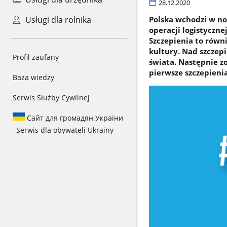
28.12.2020
Usługi dla rolnika
Polska wchodzi w no
operacji logistyczne
Szczepienia to równ
kultury. Nad szczepi
Profil zaufany
świata. Następnie z
pierwsze szczepienia
Baza wiedzy
Serwis Służby Cywilnej
Сайт для громадян України
–
Serwis dla obywateli Ukrainy