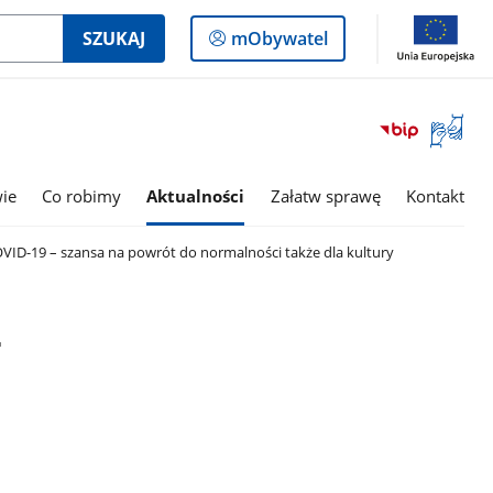
Logowanie
SZUKAJ
mObywatel
do
panelu
Otwórz
okno
z
tłumac
wie
Co robimy
Aktualności
Załatw sprawę
Kontakt
języka
migowe
VID-19 – szansa na powrót do normalności także dla kultury
–
i