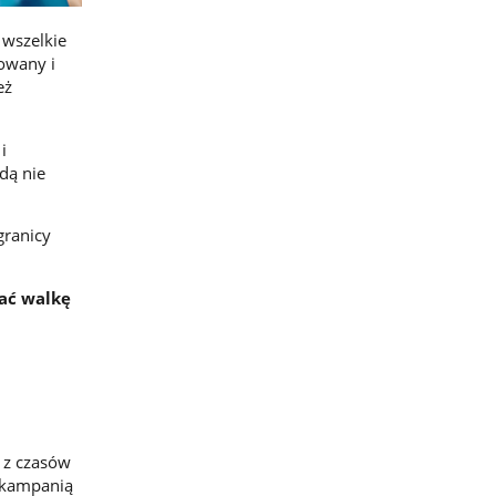
 wszelkie
owany i
eż
i
dą nie
granicy
rać walkę
 z czasów
z kampanią