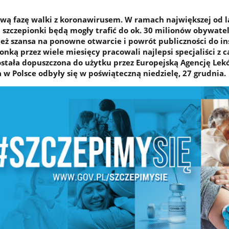
wą fazę walki z koronawirusem. W ramach największej od l
j szczepionki będą mogły trafić do ok. 30 milionów obywatel
ież szansa na ponowne otwarcie i powrót publiczności do in
onką przez wiele miesięcy pracowali najlepsi specjaliści z c
ostała dopuszczona do użytku przez Europejską Agencję Lek
 w Polsce odbyły się w poświąteczną niedzielę, 27 grudnia.