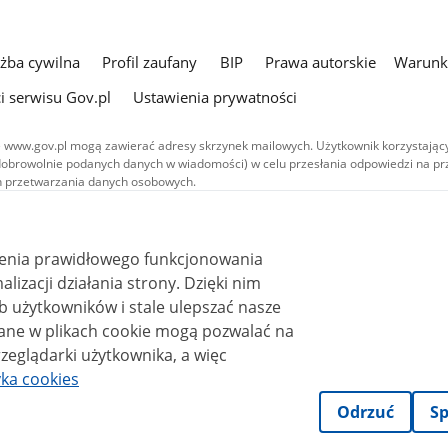
użba cywilna
Profil zaufany
BIP
Prawa autorskie
Warunki
i serwisu Gov.pl
Ustawienia prywatności
 www.gov.pl mogą zawierać adresy skrzynek mailowych. Użytkownik korzystający
dobrowolnie podanych danych w wiadomości) w celu przesłania odpowiedzi na prz
ach przetwarzania danych osobowych.
we publikowane w serwisie (z wyłączeniem treści audiowizualnych), są
 na licencji typu Creative Commons: uznanie autorstwa - na tych samych
 (CC BY-SA 4.0). Materiały audiowizualne, w tym zdjęcia, materiały audio i wideo
ienia prawidłowego funkcjonowania
ane na licencji typu Creative Commons: uznanie autorstwa użycie niekomercyjne 
ależnych 4.0 (CC BY-NC-ND 4.0), o ile nie jest to stwierdzone inaczej.
i działania strony. Dzięki nim
 użytkowników i stale ulepszać nasze
zeglądarki użytkownika, a więc
yka cookies
Odrzuć
Sp