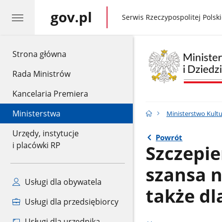
gov.pl
gov.pl
Serwis Rzeczypospolitej Polski
gov.pl
Strona główna
Rada Ministrów
Kancelaria Premiera
Ministerstwa
Ministerstwo Kult
Urzędy, instytucje
Powrót
i placówki RP
Szczepie
szansa 
Usługi dla obywatela
także dl
Usługi dla przedsiębiorcy
Usługi dla urzędnika