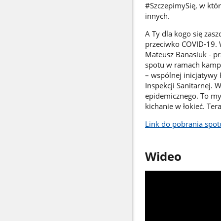
#SzczepimySię, w które
innych.
A Ty dla kogo się zasz
przeciwko COVID-19. W
Mateusz Banasiuk - pr
spotu w ramach kampa
– wspólnej inicjatywy
Inspekcji Sanitarnej.
epidemicznego. To my
kichanie w łokieć. Ter
Link do pobrania spot
Wideo