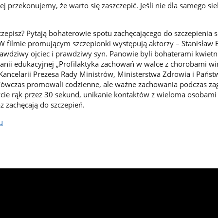
j przekonujemy, że warto się zaszczepić. Jeśli nie dla samego sieb
czepisz? Pytają bohaterowie spotu zachęcającego do szczepienia s
 filmie promującym szczepionki występują aktorzy – Stanisław B
awdziwy ojciec i prawdziwy syn. Panowie byli bohaterami kwiet
nii edukacyjnej „Profilaktyka zachowań w walce z chorobami w
 Kancelarii Prezesa Rady Ministrów, Ministerstwa Zdrowia i Pańs
 Wówczas promowali codzienne, ale ważne zachowania podczas za
cie rąk przez 30 sekund, unikanie kontaktów z wieloma osobami
az zachęcają do szczepień.
u