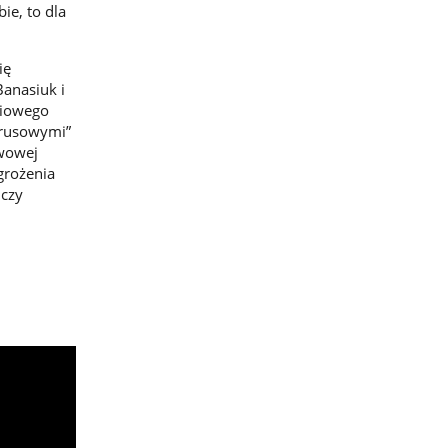
ie, to dla
ię
anasiuk i
niowego
irusowymi”
twowej
grożenia
 czy