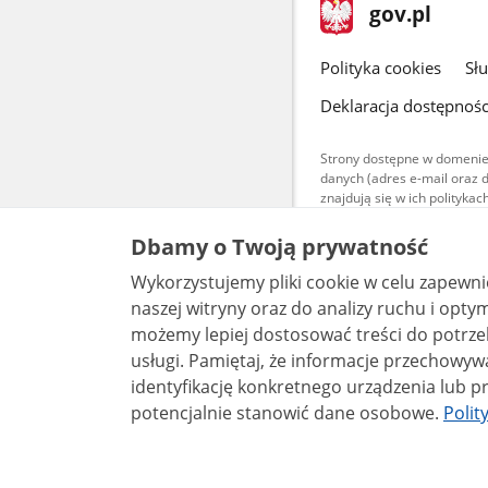
stopka
Strona
gov.pl
gov.pl
główna
gov.pl
Polityka cookies
Sł
Deklaracja dostępnośc
Strony dostępne w domenie
danych (adres e-mail oraz 
znajdują się w ich polityk
Treści teksto
Dbamy o Twoją prywatność
udostępniane
warunkach 4.0
Wykorzystujemy pliki cookie w celu zapewn
są udostępni
bez utworów z
naszej witryny oraz do analizy ruchu i optymalizacj
możemy lepiej dostosować treści do potrzeb
usługi. Pamiętaj, że informacje przechowywane w plikach cookie mogą pozwalać na
identyfikację konkretnego urządzenia lub pr
potencjalnie stanowić dane osobowe.
Polit