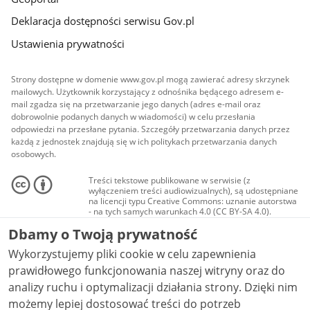
Deklaracja dostępności serwisu Gov.pl
Ustawienia prywatności
Strony dostępne w domenie www.gov.pl mogą zawierać adresy skrzynek
mailowych. Użytkownik korzystający z odnośnika będącego adresem e-
mail zgadza się na przetwarzanie jego danych (adres e-mail oraz
dobrowolnie podanych danych w wiadomości) w celu przesłania
odpowiedzi na przesłane pytania. Szczegóły przetwarzania danych przez
każdą z jednostek znajdują się w ich politykach przetwarzania danych
osobowych.
Treści tekstowe publikowane w serwisie (z
wyłączeniem treści audiowizualnych), są udostępniane
na licencji typu Creative Commons: uznanie autorstwa
- na tych samych warunkach 4.0 (CC BY-SA 4.0).
Materiały audiowizualne, w tym zdjęcia, materiały
Dbamy o Twoją prywatność
audio i wideo, są udostępniane na licencji typu
Creative Commons: uznanie autorstwa użycie
Wykorzystujemy pliki cookie w celu zapewnienia
niekomercyjne - bez utworów zależnych 4.0 (CC BY-
NC-ND 4.0), o ile nie jest to stwierdzone inaczej.
prawidłowego funkcjonowania naszej witryny oraz do
analizy ruchu i optymalizacji działania strony. Dzięki nim
możemy lepiej dostosować treści do potrzeb