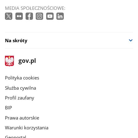
MEDIA SPOŁECZNOŚCIOWE:
Na skróty
stopka
Strona
gov.pl
gov.pl
główna
gov.pl
Polityka cookies
Służba cywilna
Profil zaufany
BIP
Prawa autorskie
Warunki korzystania
Geoportal