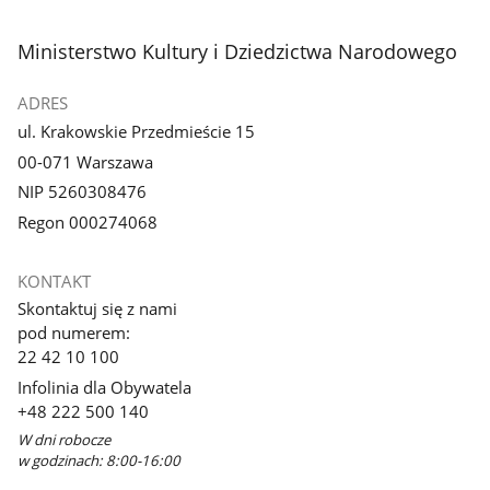
3
4
z
z
stopka
Ministerstwo Kultury i Dziedzictwa Narodowego
galerii.
galerii.
ADRES
ul. Krakowskie Przedmieście 15
00-071 Warszawa
NIP 5260308476
Regon 000274068
KONTAKT
Skontaktuj się z nami
pod numerem:
22 42 10 100
Infolinia dla Obywatela
+48 222 500 140
W dni robocze
w godzinach: 8:00-16:00