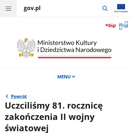
gov.pl
przejdź
do
wyszukiwar
Otwór
okno
z
tłuma
języka
migow
MENU
Powrót
Uczciliśmy 81. rocznicę
zakończenia II wojny
światowej