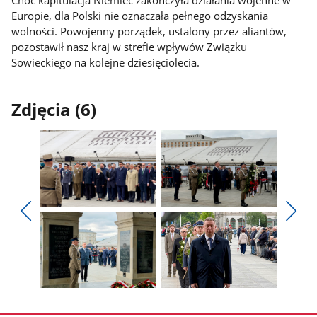
Choć kapitulacja Niemiec zakończyła działania wojenne w
Europie, dla Polski nie oznaczała pełnego odzyskania
wolności. Powojenny porządek, ustalony przez aliantów,
pozostawił nasz kraj w strefie wpływów Związku
Sowieckiego na kolejne dziesięciolecia.
Zdjęcia (6)
Pokaż
Pokaż
zdjęcie
zdjęcie
Pokaż
Poka
1
2
poprzednie
nest
z
z
zdjęcia
zdjęc
galerii.
galerii.
Pokaż
Pokaż
zdjęcie
zdjęcie