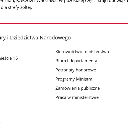
, Poznań, Rzeszów i Warszawa. W pozostałej części kraju obowiązu
la strefy żółtej.
ury i Dziedzictwa Narodowego
Kierownictwo ministerstwa
ieście 15
Biura i departamenty
Patronaty honorowe
Programy Ministra
Zamówienia publiczne
Praca w ministerstwie
a