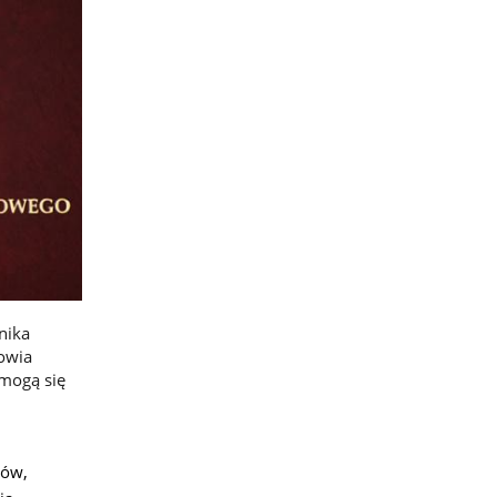
nika
owia
 mogą się
6
ków,