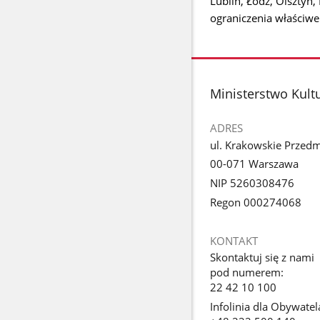
Lublin, Łódź, Olsztyn
ograniczenia właściwe d
stopka
Ministerstwo Kult
ADRES
ul. Krakowskie Przedm
00-071 Warszawa
NIP 5260308476
Regon 000274068
KONTAKT
Skontaktuj się z nami
pod numerem:
22 42 10 100
Infolinia dla Obywatel