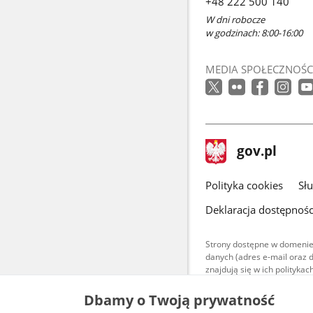
+48 222 500 140
W dni robocze
w godzinach: 8:00-16:00
MEDIA SPOŁECZNOŚC
stopka
Strona
gov.pl
gov.pl
główna
gov.pl
Polityka cookies
Sł
Deklaracja dostępnośc
Strony dostępne w domenie
danych (adres e-mail oraz 
znajdują się w ich polityk
Treści teksto
Dbamy o Twoją prywatność
udostępniane