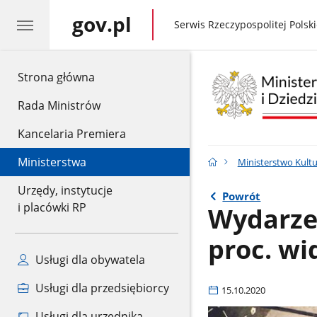
gov.pl
gov.pl
Serwis Rzeczypospolitej Polski
gov.pl
Strona główna
Rada Ministrów
Kancelaria Premiera
Ministerstwa
Ministerstwo Kult
Urzędy, instytucje
Powrót
i placówki RP
Wydarzen
proc. w
Usługi dla obywatela
Usługi dla przedsiębiorcy
15.10.2020
Usługi dla urzędnika