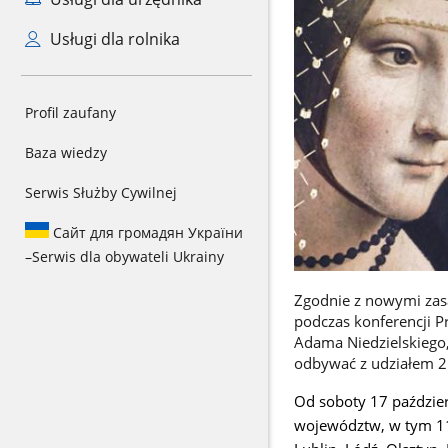
Usługi dla rolnika
Profil zaufany
Baza wiedzy
Serwis Służby Cywilnej
Сайт для громадян України
–
Serwis dla obywateli Ukrainy
Zgodnie z nowymi zas
podczas konferencji 
Adama Niedzielskiego, 
odbywać z udziałem 25
Od soboty 17 paździer
województw, w tym 11 