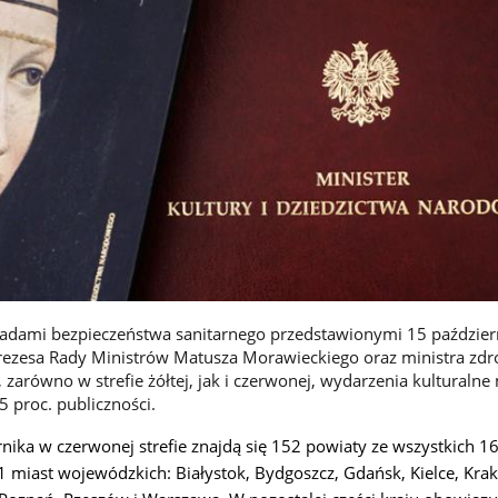
adami bezpieczeństwa sanitarnego przedstawionymi 15 paździer
Prezesa Rady Ministrów Matusza Morawieckiego oraz ministra zdr
zarówno w strefie żółtej, jak i czerwonej, wydarzenia kulturalne
 proc. publiczności.
nika w czerwonej strefie znajdą się 152 powiaty ze wszystkich 1
miast wojewódzkich: Białystok, Bydgoszcz, Gdańsk, Kielce, Kra