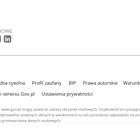
IOWE:
użba cywilna
Profil zaufany
BIP
Prawa autorskie
Warunki
i serwisu Gov.pl
Ustawienia prywatności
 www.gov.pl mogą zawierać adresy skrzynek mailowych. Użytkownik korzystający
dobrowolnie podanych danych w wiadomości) w celu przesłania odpowiedzi na prz
ach przetwarzania danych osobowych.
we publikowane w serwisie (z wyłączeniem treści audiowizualnych), są
 na licencji typu Creative Commons: uznanie autorstwa - na tych samych