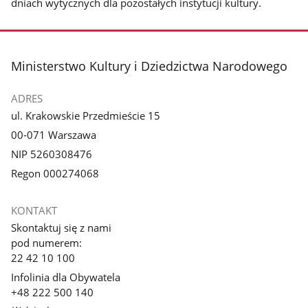
dniach wytycznych dla pozostałych instytucji kultury.
stopka
Ministerstwo Kultury i Dziedzictwa Narodowego
ADRES
ul. Krakowskie Przedmieście 15
00-071 Warszawa
NIP 5260308476
Regon 000274068
KONTAKT
Skontaktuj się z nami
pod numerem:
22 42 10 100
Infolinia dla Obywatela
+48 222 500 140