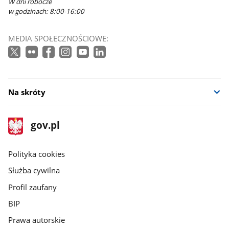
W dni robocze
w godzinach: 8:00-16:00
MEDIA SPOŁECZNOŚCIOWE:
Na skróty
stopka
Strona
gov.pl
gov.pl
główna
gov.pl
Polityka cookies
Służba cywilna
Profil zaufany
BIP
Prawa autorskie