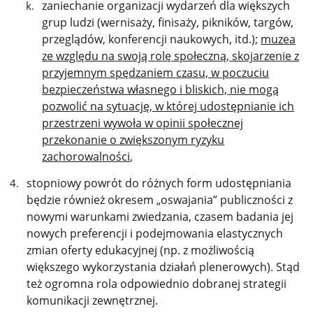
zaniechanie organizacji wydarzeń dla większych
grup ludzi (wernisaży, finisaży, pikników, targów,
przeglądów, konferencji naukowych, itd.);
muzea
ze względu na swoją rolę społeczną, skojarzenie z
przyjemnym spędzaniem czasu, w poczuciu
bezpieczeństwa własnego i bliskich, nie mogą
pozwolić na sytuację, w której udostępnianie ich
przestrzeni wywoła w opinii społecznej
przekonanie o zwiększonym ryzyku
zachorowalności
,
stopniowy powrót do różnych form udostępniania
będzie również okresem „oswajania” publiczności z
nowymi warunkami zwiedzania, czasem badania jej
nowych preferencji i podejmowania elastycznych
zmian oferty edukacyjnej (np. z możliwością
większego wykorzystania działań plenerowych). Stąd
też ogromna rola odpowiednio dobranej strategii
komunikacji zewnętrznej.