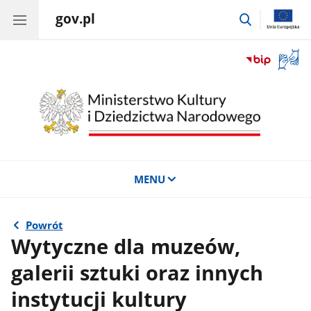
gov.pl
przejdź
do
wyszukiwar
Otwór
okno
z
tłuma
języka
migow
MENU
Powrót
Wytyczne dla muzeów,
galerii sztuki oraz innych
instytucji kultury