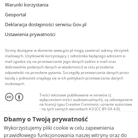
Warunki korzystania
Geoportal
Deklaracja dostępności serwisu Gov.pl
Ustawienia prywatności
Strony dostępne w domenie www.gov.pl mogą zawierać adresy skrzynek
mailowych. Użytkownik korzystający z odnośnika będącego adresem e-
mail zgadza się na przetwarzanie jego danych (adres e-mail oraz
dobrowolnie podanych danych w wiadomości) w celu przesłania
odpowiedzi na przesłane pytania. Szczegóły przetwarzania danych przez
każdą z jednostek znajdują się w ich politykach przetwarzania danych
osobowych.
Treści tekstowe publikowane w serwisie (z
wyłączeniem treści audiowizualnych), są udostępniane
na licencji typu Creative Commons: uznanie autorstwa
- na tych samych warunkach 4.0 (CC BY-SA 4.0).
Materiały audiowizualne, w tym zdjęcia, materiały
Dbamy o Twoją prywatność
audio i wideo, są udostępniane na licencji typu
Creative Commons: uznanie autorstwa użycie
Wykorzystujemy pliki cookie w celu zapewnienia
niekomercyjne - bez utworów zależnych 4.0 (CC BY-
NC-ND 4.0), o ile nie jest to stwierdzone inaczej.
prawidłowego funkcjonowania naszej witryny oraz do