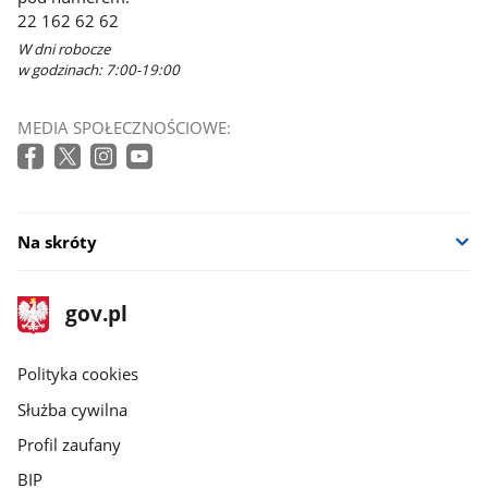
22 162 62 62
W dni robocze
w godzinach: 7:00-19:00
MEDIA SPOŁECZNOŚCIOWE:
Na skróty
stopka
Strona
gov.pl
gov.pl
główna
gov.pl
Polityka cookies
Służba cywilna
Profil zaufany
BIP