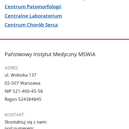
Centrum Patomorfologii
Centralne Laboratorium
Centrum Chorób Serca
stopka
Państwowy Instytut Medyczny MSWiA
ADRES
ul. Wołoska 137
02-507 Warszawa
NIP 521-400-45-58
Regon 524384845
KONTAKT
Skontaktuj się z nami
pod numerem: