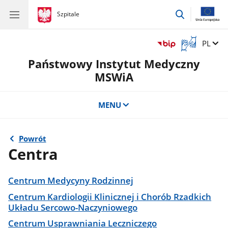
przejdź
gov.pl
Szpitale
gov.pl
Szpitale
do
wyszukiwar
Otwórz
Zmień 
PL
okno
Państwowy Instytut Medyczny
z
tłumaczem
MSWiA
języka
migowego
MENU
Powrót
Centra
Centrum Medycyny Rodzinnej
Centrum Kardiologii Klinicznej i Chorób Rzadkich
Układu Sercowo-Naczyniowego
Centrum Usprawniania Leczniczego