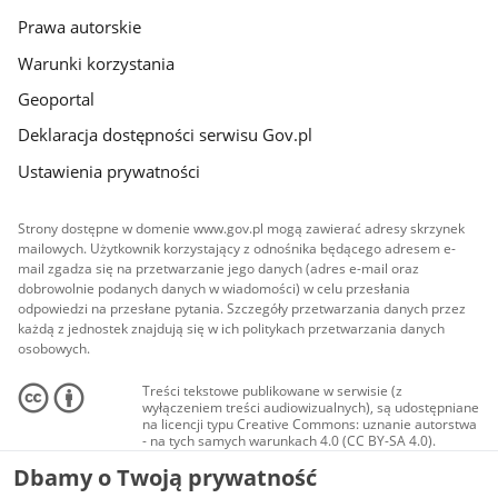
Prawa autorskie
Warunki korzystania
Geoportal
Deklaracja dostępności serwisu Gov.pl
Ustawienia prywatności
Strony dostępne w domenie www.gov.pl mogą zawierać adresy skrzynek
mailowych. Użytkownik korzystający z odnośnika będącego adresem e-
mail zgadza się na przetwarzanie jego danych (adres e-mail oraz
dobrowolnie podanych danych w wiadomości) w celu przesłania
odpowiedzi na przesłane pytania. Szczegóły przetwarzania danych przez
każdą z jednostek znajdują się w ich politykach przetwarzania danych
osobowych.
Treści tekstowe publikowane w serwisie (z
wyłączeniem treści audiowizualnych), są udostępniane
na licencji typu Creative Commons: uznanie autorstwa
- na tych samych warunkach 4.0 (CC BY-SA 4.0).
Materiały audiowizualne, w tym zdjęcia, materiały
Dbamy o Twoją prywatność
audio i wideo, są udostępniane na licencji typu
Creative Commons: uznanie autorstwa użycie