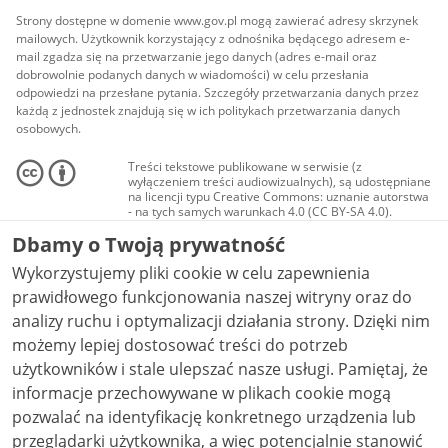
Strony dostępne w domenie www.gov.pl mogą zawierać adresy skrzynek
mailowych. Użytkownik korzystający z odnośnika będącego adresem e-
mail zgadza się na przetwarzanie jego danych (adres e-mail oraz
dobrowolnie podanych danych w wiadomości) w celu przesłania
odpowiedzi na przesłane pytania. Szczegóły przetwarzania danych przez
każdą z jednostek znajdują się w ich politykach przetwarzania danych
osobowych.
Treści tekstowe publikowane w serwisie (z
wyłączeniem treści audiowizualnych), są udostępniane
na licencji typu Creative Commons: uznanie autorstwa
- na tych samych warunkach 4.0 (CC BY-SA 4.0).
Materiały audiowizualne, w tym zdjęcia, materiały
Dbamy o Twoją prywatność
audio i wideo, są udostępniane na licencji typu
Creative Commons: uznanie autorstwa użycie
Wykorzystujemy pliki cookie w celu zapewnienia
niekomercyjne - bez utworów zależnych 4.0 (CC BY-
NC-ND 4.0), o ile nie jest to stwierdzone inaczej.
prawidłowego funkcjonowania naszej witryny oraz do
analizy ruchu i optymalizacji działania strony. Dzięki nim
możemy lepiej dostosować treści do potrzeb
użytkowników i stale ulepszać nasze usługi. Pamiętaj, że
informacje przechowywane w plikach cookie mogą
pozwalać na identyfikację konkretnego urządzenia lub
przeglądarki użytkownika, a więc potencjalnie stanowić