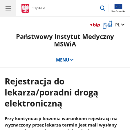
przejdź
gov.pl
Szpitale
gov.pl
Szpitale
do
wyszukiwar
Otwórz
Zmień 
PL
okno
Państwowy Instytut Medyczny
z
tłumaczem
MSWiA
języka
migowego
MENU
Rejestracja do
lekarza/poradni drogą
elektroniczną
Przy kontynuacji leczenia warunkiem rejestracji na
wyznaczony przez lekarza termin jest mail wysłany