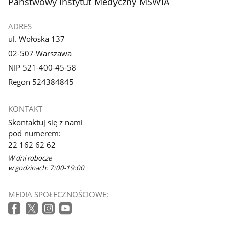
stopka
Państwowy Instytut Medyczny MSWiA
ADRES
ul. Wołoska 137
02-507 Warszawa
NIP 521-400-45-58
Regon 524384845
KONTAKT
Skontaktuj się z nami
pod numerem:
22 162 62 62
W dni robocze
w godzinach: 7:00-19:00
MEDIA SPOŁECZNOŚCIOWE: