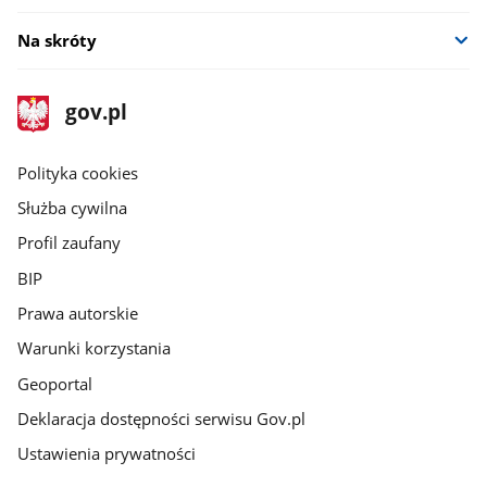
Na skróty
stopka
Strona
gov.pl
gov.pl
główna
gov.pl
Polityka cookies
Służba cywilna
Profil zaufany
BIP
Prawa autorskie
Warunki korzystania
Geoportal
Deklaracja dostępności serwisu Gov.pl
Ustawienia prywatności