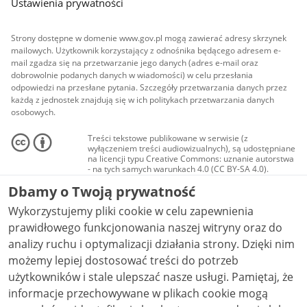
Ustawienia prywatności
Strony dostępne w domenie www.gov.pl mogą zawierać adresy skrzynek
mailowych. Użytkownik korzystający z odnośnika będącego adresem e-
mail zgadza się na przetwarzanie jego danych (adres e-mail oraz
dobrowolnie podanych danych w wiadomości) w celu przesłania
odpowiedzi na przesłane pytania. Szczegóły przetwarzania danych przez
każdą z jednostek znajdują się w ich politykach przetwarzania danych
osobowych.
Treści tekstowe publikowane w serwisie (z
wyłączeniem treści audiowizualnych), są udostępniane
na licencji typu Creative Commons: uznanie autorstwa
- na tych samych warunkach 4.0 (CC BY-SA 4.0).
Materiały audiowizualne, w tym zdjęcia, materiały
Dbamy o Twoją prywatność
audio i wideo, są udostępniane na licencji typu
Creative Commons: uznanie autorstwa użycie
Wykorzystujemy pliki cookie w celu zapewnienia
niekomercyjne - bez utworów zależnych 4.0 (CC BY-
NC-ND 4.0), o ile nie jest to stwierdzone inaczej.
prawidłowego funkcjonowania naszej witryny oraz do
analizy ruchu i optymalizacji działania strony. Dzięki nim
możemy lepiej dostosować treści do potrzeb
użytkowników i stale ulepszać nasze usługi. Pamiętaj, że
informacje przechowywane w plikach cookie mogą