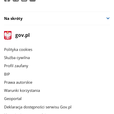
Na skróty
stopka
Strona
gov.pl
gov.pl
główna
gov.pl
Polityka cookies
Służba cywilna
Profil zaufany
BIP
Prawa autorskie
Warunki korzystania
Geoportal
Deklaracja dostępności serwisu Gov.pl