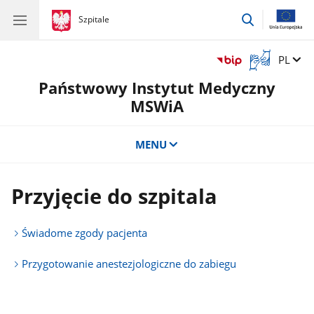
przejdź
gov.pl
Szpitale
gov.pl
Szpitale
do
wyszukiwar
Otwórz
Zmień 
PL
okno
Państwowy Instytut Medyczny
z
tłumaczem
MSWiA
języka
migowego
MENU
Przyjęcie do szpitala
Świadome zgody pacjenta
Przygotowanie anestezjologiczne do zabiegu