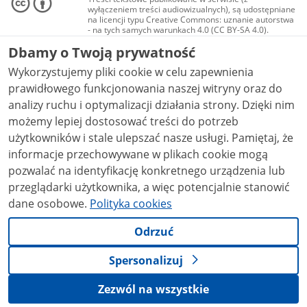
wyłączeniem treści audiowizualnych), są udostępniane
na licencji typu Creative Commons: uznanie autorstwa
- na tych samych warunkach 4.0 (CC BY-SA 4.0).
Materiały audiowizualne, w tym zdjęcia, materiały
Dbamy o Twoją prywatność
audio i wideo, są udostępniane na licencji typu
Creative Commons: uznanie autorstwa użycie
Wykorzystujemy pliki cookie w celu zapewnienia
niekomercyjne - bez utworów zależnych 4.0 (CC BY-
NC-ND 4.0), o ile nie jest to stwierdzone inaczej.
prawidłowego funkcjonowania naszej witryny oraz do
analizy ruchu i optymalizacji działania strony. Dzięki nim
możemy lepiej dostosować treści do potrzeb
użytkowników i stale ulepszać nasze usługi. Pamiętaj, że
informacje przechowywane w plikach cookie mogą
pozwalać na identyfikację konkretnego urządzenia lub
przeglądarki użytkownika, a więc potencjalnie stanowić
dane osobowe.
Polityka cookies
Odrzuć
Spersonalizuj
Zezwól na wszystkie