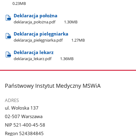
0.23MB
Deklaracja położna
deklaracja​_położna.pdf
1.30MB
Deklaracja pielęgniarka
deklaracja​_pielęgniarka.pdf
1.27MB
Deklaracja lekarz
deklaracja​_lekarz.pdf
1.36MB
stopka
Państwowy Instytut Medyczny MSWiA
ADRES
ul. Wołoska 137
02-507 Warszawa
NIP 521-400-45-58
Regon 524384845