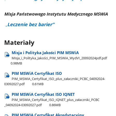
Misja Państwowego Instytutu Medycznego MSWiA
Leczenie bez barier”
„
Materiały
Misja i Polityka Jakości PIM MSWiA
Misja​_i​_Polityka​_Jakości​_PIM​_MSWiA​_WydVI​_20092024pdf.pdf
0.98MB
PIM MSWiA Certyfikat ISO
PIM​_MSWiA​_Certyfikat​_ISO​_plus​_załaczniki​_PCBC​_04092024-
03092027.pdf
0.61MB
PIM MSWiA Certyfikat ISO IQNET
PIM​_MSWiA​_Certyfikat​_ISO​_IQNET​_plus​_załaczniki​_PCBC​
_04092024-03092027.pdf
0.86MB
PIM MSWIA Certyfikat Akredytacyjny