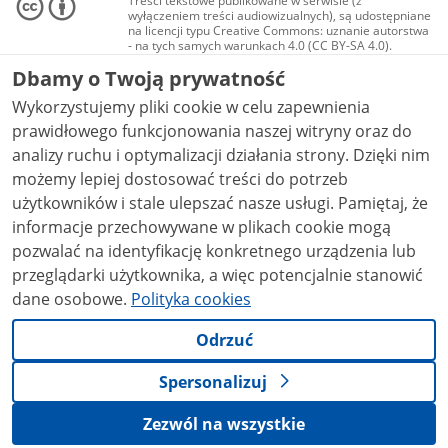
Treści tekstowe publikowane w serwisie (z
wyłączeniem treści audiowizualnych), są udostępniane
na licencji typu Creative Commons: uznanie autorstwa
- na tych samych warunkach 4.0 (CC BY-SA 4.0).
Materiały audiowizualne, w tym zdjęcia, materiały
Dbamy o Twoją prywatność
audio i wideo, są udostępniane na licencji typu
Creative Commons: uznanie autorstwa użycie
Wykorzystujemy pliki cookie w celu zapewnienia
niekomercyjne - bez utworów zależnych 4.0 (CC BY-
NC-ND 4.0), o ile nie jest to stwierdzone inaczej.
prawidłowego funkcjonowania naszej witryny oraz do
analizy ruchu i optymalizacji działania strony. Dzięki nim
możemy lepiej dostosować treści do potrzeb
użytkowników i stale ulepszać nasze usługi. Pamiętaj, że
informacje przechowywane w plikach cookie mogą
pozwalać na identyfikację konkretnego urządzenia lub
przeglądarki użytkownika, a więc potencjalnie stanowić
dane osobowe.
Polityka cookies
Odrzuć
Spersonalizuj
Zezwól na wszystkie