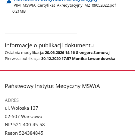
PIM​_MSWIA​_Certyfikat​_Akredytacyjny​_MZ​_09052022.pdf
0.21MB
Informacje o publikacji dokumentu
Ostatnia modyfikacja:
20.06.2026 14:16 Grzegorz Samoraj
Pierwsza publikacja:
30.12.2020 17:57 Monika Lewandowska
stopka
Państwowy Instytut Medyczny MSWiA
ADRES
ul. Wołoska 137
02-507 Warszawa
NIP 521-400-45-58
Regon 524384845