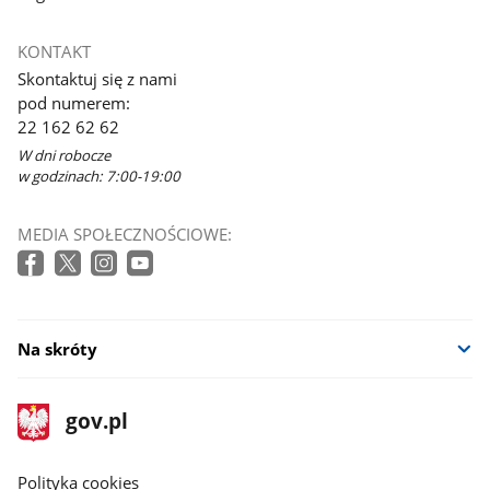
KONTAKT
Skontaktuj się z nami
pod numerem:
22 162 62 62
W dni robocze
w godzinach: 7:00-19:00
MEDIA SPOŁECZNOŚCIOWE:
Na skróty
stopka
Strona
gov.pl
gov.pl
główna
gov.pl
Polityka cookies