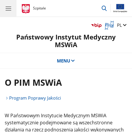
przejdź
gov.pl
Szpitale
gov.pl
Szpitale
do
wyszukiwar
Otwórz
Zmień 
PL
okno
Państwowy Instytut Medyczny
z
tłumaczem
MSWiA
języka
migowego
MENU
O PIM MSWiA
Program Poprawy Jakości
W Państwowym Instytucie Medycznym MSWiA
systematycznie podejmowane są wszechstronne
działania na rzecz podnoszenia jakości wykonywanych