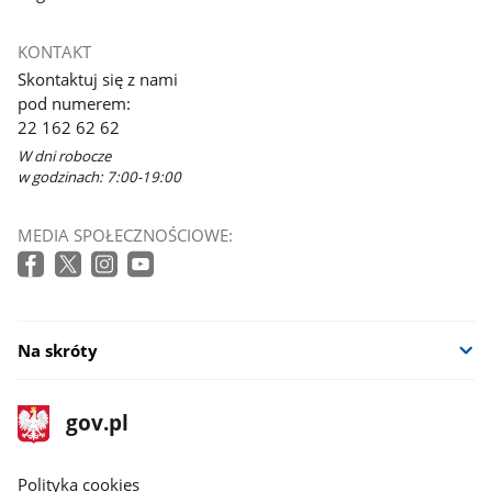
KONTAKT
Skontaktuj się z nami
pod numerem:
22 162 62 62
W dni robocze
w godzinach: 7:00-19:00
MEDIA SPOŁECZNOŚCIOWE:
Na skróty
stopka
Strona
gov.pl
gov.pl
główna
gov.pl
Polityka cookies