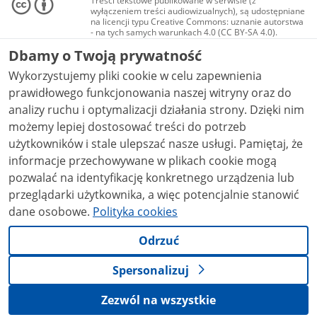
Treści tekstowe publikowane w serwisie (z
wyłączeniem treści audiowizualnych), są udostępniane
na licencji typu Creative Commons: uznanie autorstwa
- na tych samych warunkach 4.0 (CC BY-SA 4.0).
Materiały audiowizualne, w tym zdjęcia, materiały
Dbamy o Twoją prywatność
audio i wideo, są udostępniane na licencji typu
Creative Commons: uznanie autorstwa użycie
Wykorzystujemy pliki cookie w celu zapewnienia
niekomercyjne - bez utworów zależnych 4.0 (CC BY-
NC-ND 4.0), o ile nie jest to stwierdzone inaczej.
prawidłowego funkcjonowania naszej witryny oraz do
analizy ruchu i optymalizacji działania strony. Dzięki nim
możemy lepiej dostosować treści do potrzeb
użytkowników i stale ulepszać nasze usługi. Pamiętaj, że
informacje przechowywane w plikach cookie mogą
pozwalać na identyfikację konkretnego urządzenia lub
przeglądarki użytkownika, a więc potencjalnie stanowić
dane osobowe.
Polityka cookies
Odrzuć
Spersonalizuj
Zezwól na wszystkie