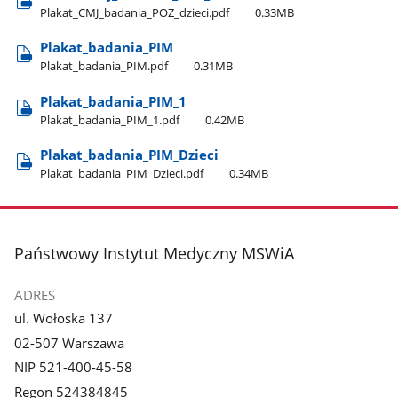
Plakat​_CMJ​_badania​_POZ​_dzieci.pdf
0.33MB
Plakat​_badania​_PIM
Plakat​_badania​_PIM.pdf
0.31MB
Plakat​_badania​_PIM​_1
Plakat​_badania​_PIM​_1.pdf
0.42MB
Plakat​_badania​_PIM​_Dzieci
Plakat​_badania​_PIM​_Dzieci.pdf
0.34MB
stopka
Państwowy Instytut Medyczny MSWiA
ADRES
ul. Wołoska 137
02-507 Warszawa
NIP 521-400-45-58
Regon 524384845