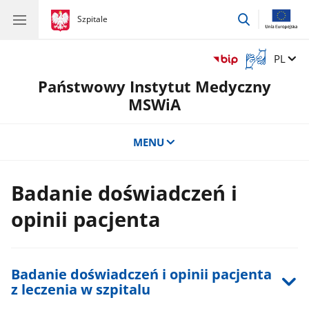
przejdź
gov.pl
Szpitale
gov.pl
Szpitale
do
wyszukiwar
Otwórz
Zmień 
PL
okno
Państwowy Instytut Medyczny
z
tłumaczem
MSWiA
języka
migowego
MENU
Badanie doświadczeń i
opinii pacjenta
Badanie doświadczeń i opinii pacjenta
z leczenia w szpitalu