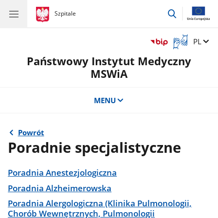
przejdź
gov.pl
Szpitale
gov.pl
Szpitale
do
wyszukiwar
Otwórz
Zmień 
PL
okno
Państwowy Instytut Medyczny
z
tłumaczem
MSWiA
języka
migowego
MENU
Powrót
Poradnie specjalistyczne
Poradnia Anestezjologiczna
Poradnia Alzheimerowska
Poradnia Alergologiczna (Klinika Pulmonologii,
Chorób Wewnętrznych, Pulmonologii