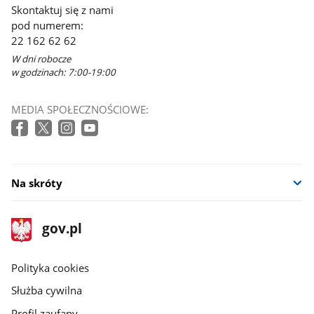
Skontaktuj się z nami
pod numerem:
22 162 62 62
W dni robocze
w godzinach: 7:00-19:00
MEDIA SPOŁECZNOŚCIOWE:
Na skróty
stopka
Strona
gov.pl
gov.pl
główna
gov.pl
Polityka cookies
Służba cywilna
Profil zaufany