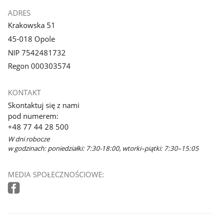
o
ADRES
r
Krakowska 51
z
45-018 Opole
y
s
NIP 7542481732
i
Regon 000303574
ę
w
KONTAKT
n
Skontaktuj się z nami
o
pod numerem:
w
+48 77 44 28 500
y
m
W dni robocze
o
w godzinach: poniedziałki: 7:30-18:00, wtorki–piątki: 7:30–15:05
k
n
MEDIA SPOŁECZNOŚCIOWE:
i
e