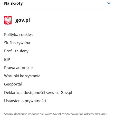
Na skróty
stopka
Strona
gov.pl
gov.pl
główna
gov.pl
Polityka cookies
Służba cywilna
Profil zaufany
BIP
Prawa autorskie
Warunki korzystania
Geoportal
Deklaracja dostępności serwisu Gov.pl
Ustawienia prywatności
Strony dostępne w domenie www.gov.pl mogą zawierać adresy skrzynek