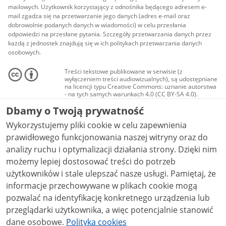
mailowych. Użytkownik korzystający z odnośnika będącego adresem e-
mail zgadza się na przetwarzanie jego danych (adres e-mail oraz
dobrowolnie podanych danych w wiadomości) w celu przesłania
odpowiedzi na przesłane pytania. Szczegóły przetwarzania danych przez
każdą z jednostek znajdują się w ich politykach przetwarzania danych
osobowych.
Treści tekstowe publikowane w serwisie (z
wyłączeniem treści audiowizualnych), są udostępniane
na licencji typu Creative Commons: uznanie autorstwa
- na tych samych warunkach 4.0 (CC BY-SA 4.0).
Materiały audiowizualne, w tym zdjęcia, materiały
Dbamy o Twoją prywatność
audio i wideo, są udostępniane na licencji typu
Creative Commons: uznanie autorstwa użycie
Wykorzystujemy pliki cookie w celu zapewnienia
niekomercyjne - bez utworów zależnych 4.0 (CC BY-
NC-ND 4.0), o ile nie jest to stwierdzone inaczej.
prawidłowego funkcjonowania naszej witryny oraz do
analizy ruchu i optymalizacji działania strony. Dzięki nim
możemy lepiej dostosować treści do potrzeb
użytkowników i stale ulepszać nasze usługi. Pamiętaj, że
informacje przechowywane w plikach cookie mogą
pozwalać na identyfikację konkretnego urządzenia lub
przeglądarki użytkownika, a więc potencjalnie stanowić
dane osobowe.
Polityka cookies