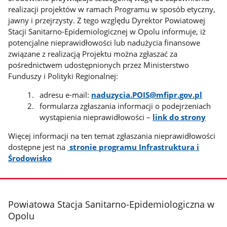
realizacji projektów w ramach Programu w sposób etyczny,
jawny i przejrzysty. Z tego względu Dyrektor Powiatowej
Stacji Sanitarno-Epidemiologicznej w Opolu informuje, iż
potencjalne nieprawidłowości lub nadużycia finansowe
związane z realizacją Projektu można zgłaszać za
pośrednictwem udostępnionych przez Ministerstwo
Funduszy i Polityki Regionalnej:
adresu e-mail:
naduzycia.POIS@mfipr.gov.pl
formularza zgłaszania informacji o podejrzeniach
wystąpienia nieprawidłowości –
link do strony
Więcej informacji na ten temat zgłaszania nieprawidłowości
dostępne jest na
stronie programu Infrastruktura i
L
Środowisko
i
n
k
o
stopka
Powiatowa Stacja Sanitarno-Epidemiologiczna w
t
Opolu
w