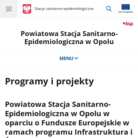
przejdź
gov.pl
Stacje sanitarno-epidemiologiczne
gov.pl
Stacje
do
sanitarno-
wyszukiwar
epidemiologiczne
Powiatowa Stacja Sanitarno-
Epidemiologiczna w Opolu
MENU
Programy i projekty
Powiatowa Stacja Sanitarno-
Epidemiologiczna w Opolu w
oparciu o Fundusze Europejskie w
ramach programu Infrastruktura i