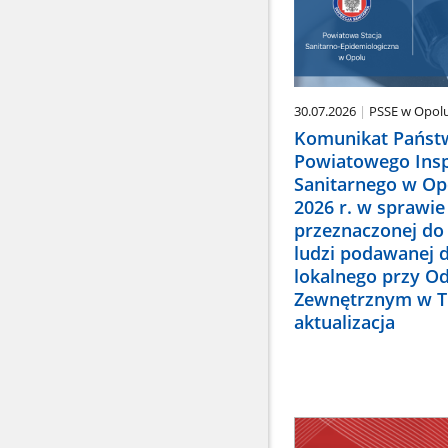
30.07.2026
PSSE w Opol
Komunikat Pańs
Powiatowego Ins
Sanitarnego w Opo
2026 r. w sprawie
przeznaczonej do
ludzi podawanej do
lokalnego przy Od
Zewnętrznym w T
aktualizacja
Ostrzeżenia
GIS