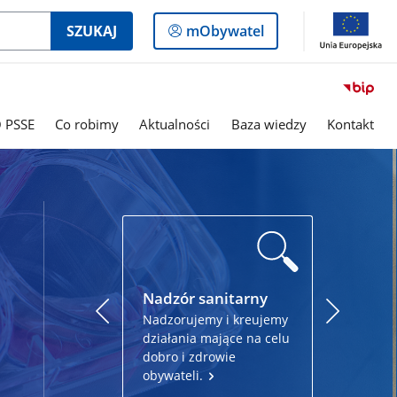
Logowanie
SZUKAJ
mObywatel
do
panelu
 PSSE
Co robimy
Aktualności
Baza wiedzy
Kontakt
Nadzór sanitarny
Ocena ja
Nadzorujemy i kreujemy
Stwierdza
działania mające na celu
do spożyci
dobro i zdrowie
kąpieliska
obywateli.