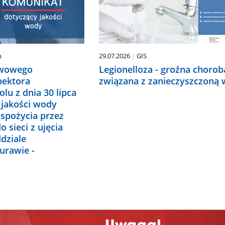
u
29.07.2026
GIS
twowego
Legionelloza - groźna chorob
pektora
związana z zanieczyszczoną
lu z dnia 30 lipca
 jakości wody
 spożycia przez
 sieci z ujęcia
dziale
urawie -