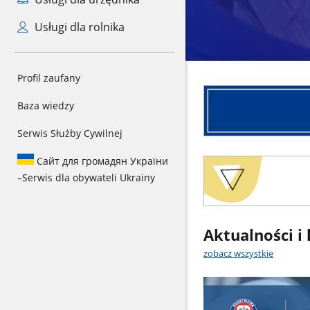
Usługi dla rolnika
Zgłoś
Profil zaufany
interwencję
Zgłoś
Baza wiedzy
interwencję
Serwis Służby Cywilnej
Сайт для громадян України
–
Serwis dla obywateli Ukrainy
Aktualności i
zobacz wszystkie