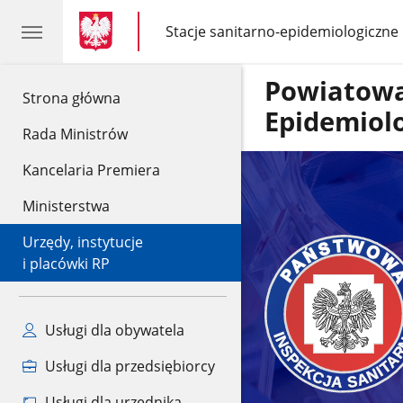
gov.pl
gov.pl
Stacje sanitarno-epidemiologiczne
gov.pl
Stacje
sanitarno-
epidemiologiczne
Powiatowa
gov.pl
Strona główna
Epidemiol
Rada Ministrów
Kancelaria Premiera
Ministerstwa
Urzędy, instytucje
i placówki RP
Usługi dla obywatela
Usługi dla przedsiębiorcy
Usługi dla urzędnika