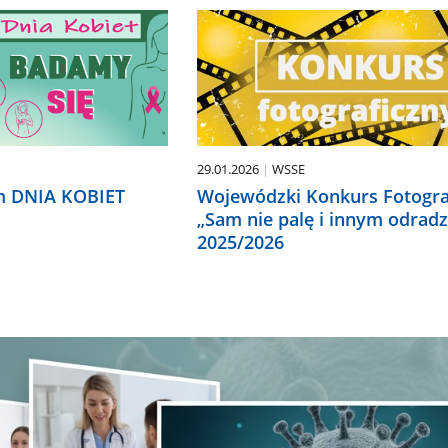
29.01.2026
WSSE
m DNIA KOBIET
Wojewódzki Konkurs Fotogra
„Sam nie palę i innym odrad
2025/2026