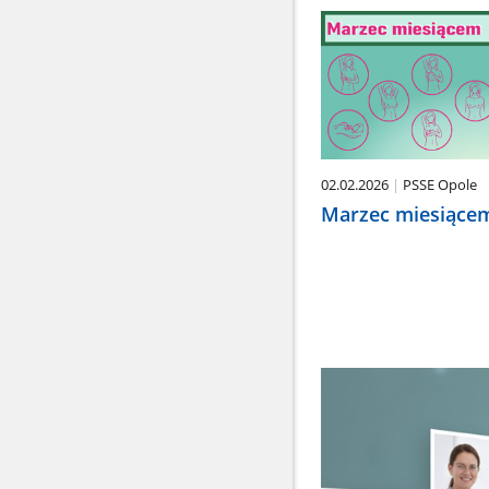
02.02.2026
PSSE Opole
Marzec miesiące
Kompendium
wiedzy
HIV/AIDS
dla
lekarzy