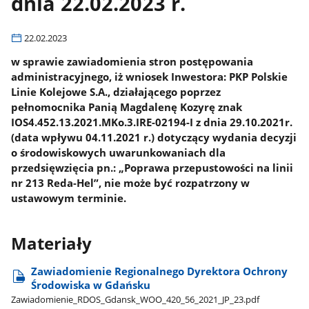
dnia 22.02.2023 r.
22.02.2023
w sprawie zawiadomienia stron postępowania
administracyjnego, iż wniosek Inwestora: PKP Polskie
Linie Kolejowe S.A., działającego poprzez
pełnomocnika Panią Magdalenę Kozyrę znak
IOS4.452.13.2021.MKo.3.IRE-02194-I z dnia 29.10.2021r.
(data wpływu 04.11.2021 r.) dotyczący wydania decyzji
o środowiskowych uwarunkowaniach dla
przedsięwzięcia pn.: „Poprawa przepustowości na linii
nr 213 Reda-Hel”, nie może być rozpatrzony w
ustawowym terminie.
Materiały
Zawiadomienie Regionalnego Dyrektora Ochrony
Środowiska w Gdańsku
Zawiadomienie​_RDOS​_Gdansk​_WOO​_420​_56​_2021​_JP​_23.pdf