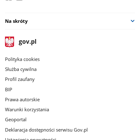
Na skróty
stopka
Strona
gov.pl
gov.pl
główna
gov.pl
Polityka cookies
Służba cywilna
Profil zaufany
BIP
Prawa autorskie
Warunki korzystania
Geoportal
Deklaracja dostępności serwisu Gov.pl
Ustawienia prywatności