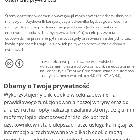
Strony dostępne w domenie www.gov.pl mogą zawierać adresy skrzynek
mailowych. Użytkownik korzystający z odnośnika będącego adresem e-
mail zgadza się na przetwarzanie jego danych (adres e-mail oraz
dobrowolnie podanych danych w wiadomości) w celu przesłania
odpowiedzi na przesłane pytania. Szczegóły przetwarzania danych przez
każdą z jednostek znajdują się w ich politykach przetwarzania danych
osobowych.
Treści tekstowe publikowane w serwisie (z
wyłączeniem treści audiowizualnych), są udostępniane
na licencji typu Creative Commons: uznanie autorstwa
- na tych samych warunkach 4.0 (CC BY-SA 4.0).
Materiały audiowizualne, w tym zdjęcia, materiały
Dbamy o Twoją prywatność
audio i wideo, są udostępniane na licencji typu
Creative Commons: uznanie autorstwa użycie
Wykorzystujemy pliki cookie w celu zapewnienia
niekomercyjne - bez utworów zależnych 4.0 (CC BY-
NC-ND 4.0), o ile nie jest to stwierdzone inaczej.
prawidłowego funkcjonowania naszej witryny oraz do
analizy ruchu i optymalizacji działania strony. Dzięki nim
możemy lepiej dostosować treści do potrzeb
użytkowników i stale ulepszać nasze usługi. Pamiętaj, że
informacje przechowywane w plikach cookie mogą
pozwalać na identyfikację konkretnego urządzenia lub