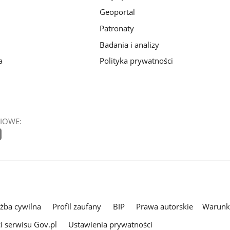
Geoportal
Patronaty
Badania i analizy
a
Polityka prywatności
IOWE:
użba cywilna
Profil zaufany
BIP
Prawa autorskie
Warunki
i serwisu Gov.pl
Ustawienia prywatności