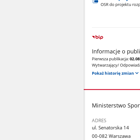
OSR do projektu roz
Informacje o publ
Pierwsza publikacja:
02.08
Wytwarzający/ Odpowiada
Pokaż historię zmian
stopka
Ministerstwo Sport
ADRES
ul. Senatorska 14
00-082 Warszawa