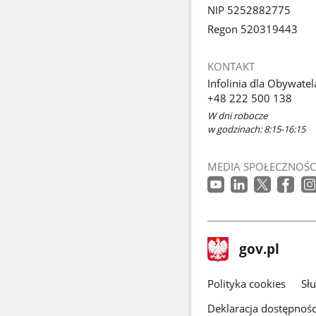
NIP 5252882775
Regon 520319443
KONTAKT
Infolinia dla Obywatel
+48 222 500 138
W dni robocze
w godzinach: 8:15-16:15
MEDIA SPOŁECZNOŚC
stopka
Strona
gov.pl
gov.pl
główna
gov.pl
Polityka cookies
Sł
Deklaracja dostępnośc