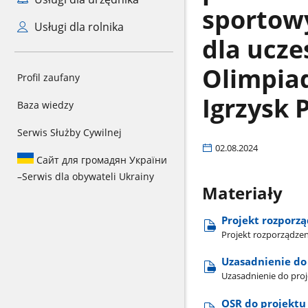
sportow
Usługi dla rolnika
dla ucze
Olimpiad
Profil zaufany
Igrzysk 
Baza wiedzy
Serwis Służby Cywilnej
02.08.2024
Сайт для громадян України
–
Serwis dla obywateli Ukrainy
Materiały
Projekt rozporz
Projekt rozporządze
Uzasadnienie do
Uzasadnienie do pro
OSR do projektu