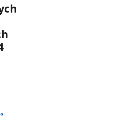
ych
ch
4
ka