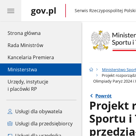
gov.pl
gov.pl
Serwis Rzeczypospolitej Polski
gov.pl
Strona główna
Rada Ministrów
Kancelaria Premiera
Ministerstwa
Ministerstwo Sport
Projekt rozporządz
Olimpiady Paryż 2024 i X
Urzędy, instytucje
i placówki RP
Powrót
Projekt 
Usługi dla obywatela
Sportu i
Usługi dla przedsiębiorcy
przedzi
Usługi dla urzędnika