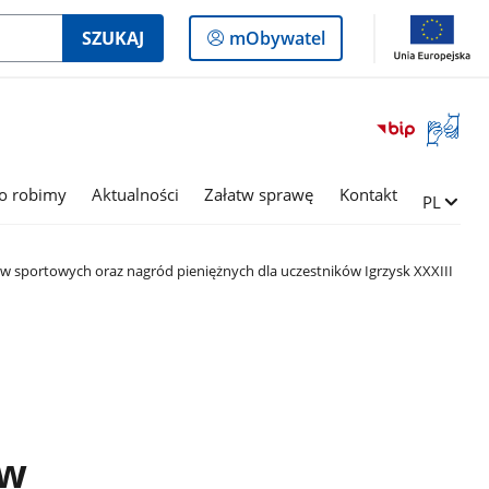
Logowanie
SZUKAJ
mObywatel
do
panelu
Otwórz
okno
z
tłumac
o robimy
Aktualności
Załatw sprawę
Kontakt
Zmień ję
PL
języka
migowe
ów sportowych oraz nagród pieniężnych dla uczestników Igrzysk XXXIII
ów