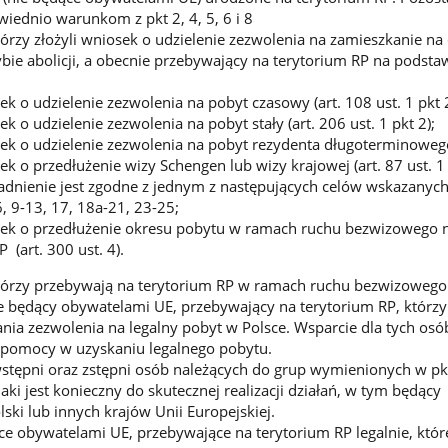
iednio warunkom z pkt 2, 4, 5, 6 i 8
órzy złożyli wniosek o udzielenie zezwolenia na zamieszkanie na 
bie abolicji, a obecnie przebywający na terytorium RP na podsta
ek o udzielenie zezwolenia na pobyt czasowy (art. 108 ust. 1 pkt 2
ek o udzielenie zezwolenia na pobyt stały (art. 206 ust. 1 pkt 2);
sek o udzielenie zezwolenia na pobyt rezydenta długoterminoweg
ek o przedłużenie wizy Schengen lub wizy krajowej (art. 87 ust. 1 
dnienie jest zgodne z jednym z następujących celów wskazanych
6, 9-13, 17, 18a-21, 23-25;
osek o przedłużenie okresu pobytu w ramach ruchu bezwizowego 
 (art. 300 ust. 4).
tórzy przebywają na terytorium RP w ramach ruchu bezwizowego
 będący obywatelami UE, przebywający na terytorium RP, którzy
ania zezwolenia na legalny pobyt w Polsce. Wsparcie dla tych osób
 pomocy w uzyskaniu legalnego pobytu.
tępni oraz zstępni osób należących do grup wymienionych w pkt
jaki jest konieczny do skutecznej realizacji działań, w tym będący
ski lub innych krajów Unii Europejskiej.
e obywatelami UE, przebywające na terytorium RP legalnie, które