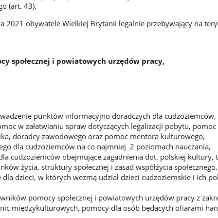
o (art. 43).
ia 2021 obywatele Wielkiej Brytanii legalnie przebywający na ter
y społecznej i powiatowych urzędów pracy,
owadzenie punktów informacyjno doradczych dla cudzoziemców,
moc w załatwianiu spraw dotyczących legalizacji pobytu, pomoc
ika, doradcy zawodowego oraz pomoc mentora kulturowego,
iego dla cudzoziemców na co najmniej 2 poziomach nauczania,
dla cudzoziemców obejmujące zagadnienia dot. polskiej kultury, t
unków życia, struktury społecznej i zasad współżycia społecznego.
e dla dzieci, w których wezmą udział dzieci cudzoziemskie i ich po
cowników pomocy społecznej i powiatowych urzędów pracy z zakr
nic międzykulturowych, pomocy dla osób będących ofiarami han