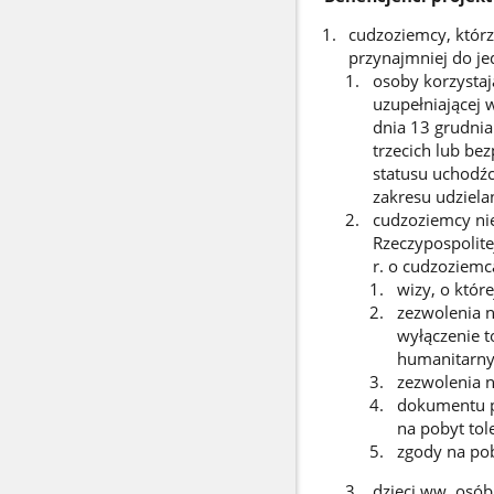
cudzoziemcy, którz
przynajmniej do je
osoby korzystaj
uzupełniającej
dnia 13 grudnia
trzecich lub b
statusu uchodźc
zakresu udzielan
cudzoziemcy nie
Rzeczypospolite
r. o cudzoziemca
wizy, o które
zezwolenia n
wyłączenie t
humanitarny
zezwolenia n
dokumentu p
na pobyt tole
zgody na po
dzieci ww. osób