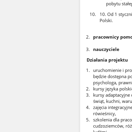
pobytu stałeg
10. Od 1 styczn
Polski.
pracownicy pomoc
nauczyciele
Działania projektu
uruchomienie i pr
będzie dostępna po
psychologa, prawn
kursy języka polsk
kursy adaptacyjne 
świąt, kuchni, war
zajęcia integracyjn
rówieśnicy,
szkolenia dla pra
cudzoziemców, róż