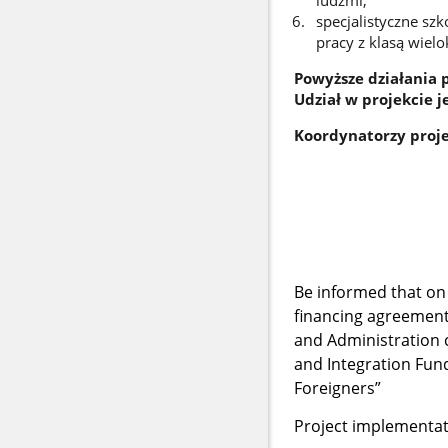
ludźmi,
specjalistyczne szk
pracy z klasą wiel
Powyższe działania
Udział w projekcie j
Koordynatorzy proj
Beata Sowiń
Sebastian R
Łódzki Urz
Wydział Zdrow
90-502 Łódź
Be informed that on
financing agreement 
and Administration c
and Integration Fund
Foreigners”
Project implementati