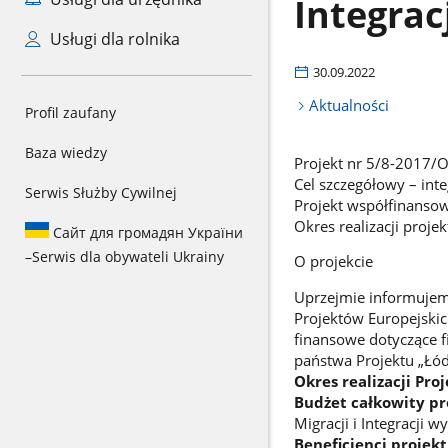
Integrac
Usługi dla rolnika
30.09.2022
Aktualności
Profil zaufany
Baza wiedzy
Projekt nr 5/8-2017/
Cel szczegółowy – inte
Serwis Służby Cywilnej
Projekt współfinansow
Okres realizacji proje
Сайт для громадян України
–
Serwis dla obywateli Ukrainy
O projekcie
Uprzejmie informujem
Projektów Europejski
finansowe dotyczące f
państwa Projektu „Łód
Okres realizacji Proj
Budżet całkowity pr
Migracji i Integracji w
Beneficjenci projekt