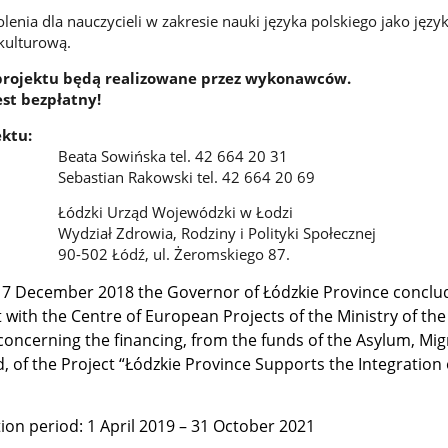
olenia dla nauczycieli w zakresie nauki języka polskiego jako języ
okulturową.
 projektu będą realizowane przez wykonawców.
est bezpłatny!
ektu:
ska tel. 42 664 20 31
akowski tel. 42 664 20 69
ąd Wojewódzki w Łodzi
ia, Rodziny i Polityki Społecznej
, ul. Żeromskiego 87.
 7 December 2018 the Governor of Łódzkie Province conclu
with the Centre of European Projects of the Ministry of the 
oncerning the financing, from the funds of the Asylum, Mig
, of the Project “Łódzkie Province Supports the Integration 
on period: 1 April 2019 – 31 October 2021