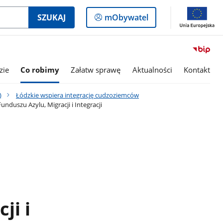
Logowanie
SZUKAJ
mObywatel
do
panelu
zie
Co robimy
Załatw sprawę
Aktualności
Kontakt
)
Łódzkie wspiera integrację cudzoziemców
duszu Azylu, Migracji i Integracji
ji i