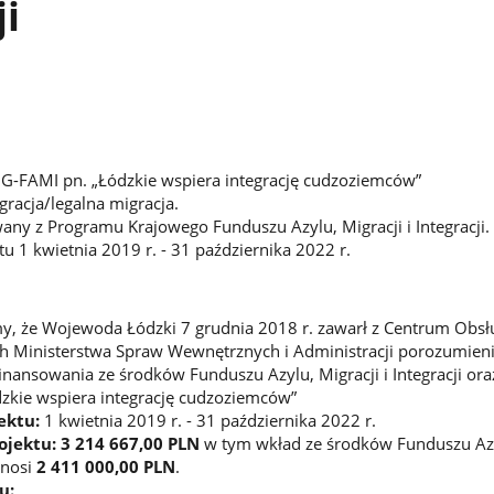
ji
OG-FAMI pn. „Łódzkie wspiera integrację cudzoziemców”
gracja/legalna migracja.
any z Programu Krajowego Funduszu Azylu, Migracji i Integracji.
ktu 1 kwietnia 2019 r. - 31 października 2022 r.
y, że Wojewoda Łódzki 7 grudnia 2018 r. zawarł z Centrum Obsł
ch Ministerstwa Spraw Wewnętrznych i Administracji porozumien
inansowania ze środków Funduszu Azylu, Migracji i Integracji or
zkie wspiera integrację cudzoziemców”
ektu:
1 kwietnia 2019 r. - 31 października 2022 r.
ojektu: 3 214 667,00 PLN
w tym wkład ze środków Funduszu Az
ynosi
2 411 000,00 PLN
.
u: