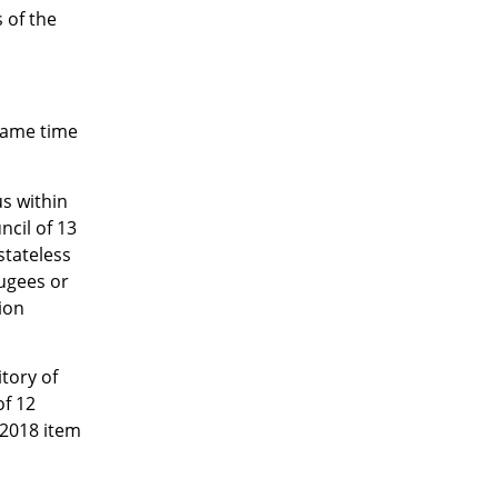
 of the
 same time
s within
cil of 13
stateless
fugees or
ion
itory of
of 12
 2018 item