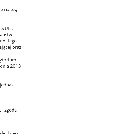
ie należą
95/UE z
państw
nolitego
jącej oraz
rytorium
rudnia 2013
 jednak
e „zgoda
łe dzieci