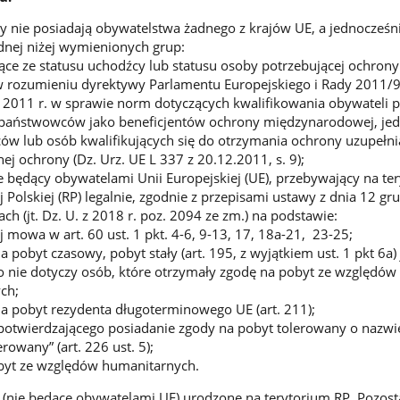
y nie posiadają obywatelstwa żadnego z krajów UE, a jednocześn
dnej niżej wymienionych grup:
ące ze statusu uchodźcy lub statusu osoby potrzebującej ochrony
 w rozumieniu dyrektywy Parlamentu Europejskiego i Rady 2011/
 2011 r. w sprawie norm dotyczących kwalifikowania obywateli 
ezpaństwowców jako beneficjentów ochrony międzynarodowej, jed
ów lub osób kwalifikujących się do otrzymania ochrony uzupełnia
ej ochrony (Dz. Urz. UE L 337 z 20.12.2011, s. 9);
 będący obywatelami Unii Europejskiej (UE), przebywający na te
j Polskiej (RP) legalnie, zgodnie z przepisami ustawy z dnia 12 g
ch (jt. Dz. U. z 2018 r. poz. 2094 ze zm.) na podstawie:
j mowa w art. 60 ust. 1 pkt. 4-6, 9-13, 17, 18a-21, 23-25;
a pobyt czasowy, pobyt stały (art. 195, z wyjątkiem ust. 1 pkt 6a)
o nie dotyczy osób, które otrzymały zgodę na pobyt ze względów
ch;
a pobyt rezydenta długoterminowego UE (art. 211);
otwierdzającego posiadanie zgody na pobyt tolerowany o nazwi
rowany” (art. 226 ust. 5);
byt ze względów humanitarnych.
 (nie będące obywatelami UE) urodzone na terytorium RP. Pozosta