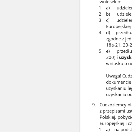
wniosek o:
a) udzieleni
b) udzieleni
c) udzielen
Europejskiej 
d) przedłuże
zgodne z jed
18a-21, 23-2
e) przedłuż
300)
i uzys
wniosku o ud
Uwaga! Cudzo
dokumencie 
uzyskaniu l
uzyskania o
Cudzoziemcy nie
z przepisami us
Polskiej, pobyc
Europejskiej i 
a) na podsta