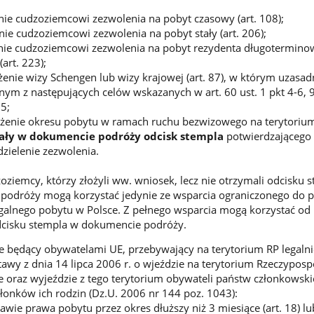
e cudzoziemcowi zezwolenia na pobyt czasowy (art. 108);
e cudzoziemcowi zezwolenia na pobyt stały (art. 206);
ie cudzoziemcowi zezwolenia na pobyt rezydenta długotermino
(art. 223);
nie wizy Schengen lub wizy krajowej (art. 87), w którym uzasadn
nym z następujących celów wskazanych w art. 60 ust. 1 pkt 4-6, 9
5;
enie okresu pobytu w ramach ruchu bezwizowego na terytorium 
kały w dokumencie podróży odcisk stempla
potwierdzającego 
zielenie zezwolenia.
ziemcy, którzy złożyli ww. wniosek, lecz nie otrzymali odcisku 
podróży mogą korzystać jedynie ze wsparcia ograniczonego do
egalnego pobytu w Polsce. Z pełnego wsparcia mogą korzystać o
dcisku stempla w dokumencie podróży.
 będący obywatelami UE, przebywający na terytorium RP legalni
tawy z dnia 14 lipca 2006 r. o wjeździe na terytorium Rzeczypospo
ie oraz wyjeździe z tego terytorium obywateli państw członkowski
członków ich rodzin (Dz.U. 2006 nr 144 poz. 1043):
wie prawa pobytu przez okres dłuższy niż 3 miesiące (art. 18) l