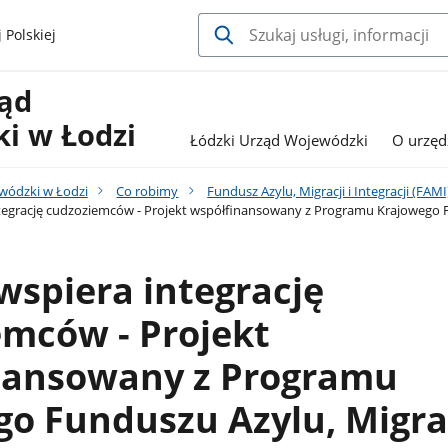
 Polskiej
ząd
i w Łodzi
Łódzki Urząd Wojewódzki
O urzęd
wódzki w Łodzi
Co robimy
Fundusz Azylu, Migracji i Integracji (FAMI
tegrację cudzoziemców - Projekt współfinansowany z Programu Krajowego Fun
wspiera integrację
emców - Projekt
nansowany z Programu
o Funduszu Azylu, Migrac