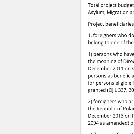
Total project budget
Asylum, Migration a
Project beneficiaries
1. foreigners who do
belong to one of the
1) persons who have
the meaning of Dire
December 2011 on sta
persons as beneficia
for persons eligible
granted (OJ L 337, 20
2) foreigners who ar
the Republic of Polan
December 2013 on Fo
2094 as amended) on