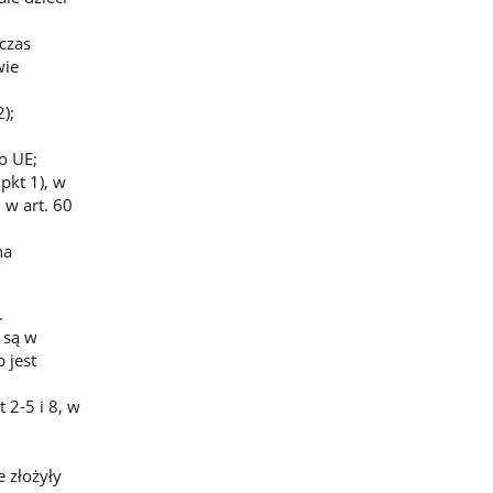
czas
wie
);
o UE;
pkt 1), w
 w art. 60
na
.
 są w
 jest
 2-5 i 8, w
 złożyły