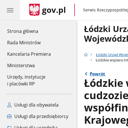
gov.pl
gov.pl
Serwis Rzeczypospolitej
Łódzki Ur
gov.pl
Strona główna
Wojewódzk
Rada Ministrów
Kancelaria Premiera
Łódzki Urząd Woje
Łódzkie wspiera in
Ministerstwa
Powrót
Urzędy, instytucje
Łódzkie 
i placówki RP
cudzozi
współfi
Usługi dla obywatela
Krajoweg
Usługi dla przedsiębiorcy
Usługi dla urzędnika