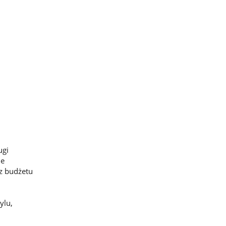
ugi
ie
az budżetu
ylu,