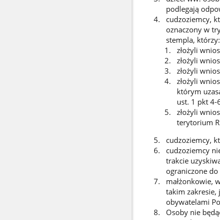
podlegają odpow
cudzoziemcy, kt
oznaczony w try
stempla, którzy:
złożyli wnios
złożyli wnios
złożyli wnio
złożyli wnios
którym uzasa
ust. 1 pkt 4-
złożyli wni
terytorium RP
cudzoziemcy, k
cudzoziemcy nie
trakcie uzyskiw
ograniczone do
małżonkowie, ws
takim zakresie, 
obywatelami Pol
Osoby nie będąc