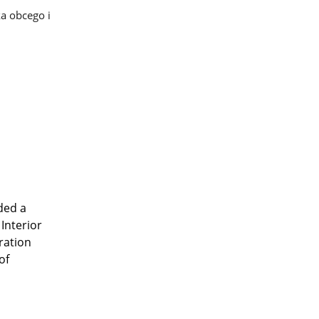
ka obcego i
ded a
Interior
ration
of