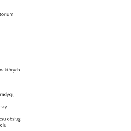
ytorium
 w których
radycji,
lscy
esu obsługi
dlu