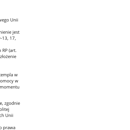
wego Unii
ienie jest
-13, 17,
RP (art.
złożenie
stempla w
 pomocy w
d momentu
e, zgodnie
litej
ch Unii
ub prawa