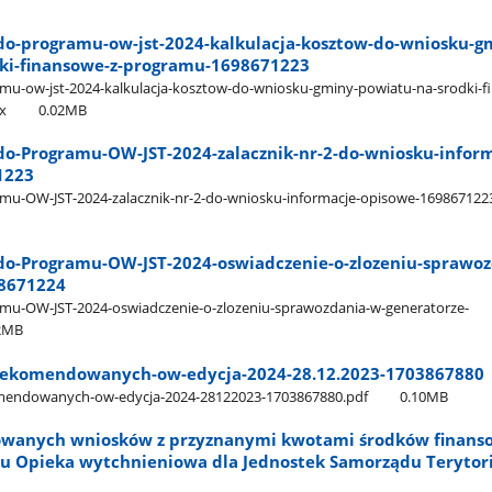
-do-programu-ow-jst-2024-kalkulacja-kosztow-do-wniosku-g
ki-finansowe-z-programu-1698671223
amu-ow-jst-2024-kalkulacja-kosztow-do-wniosku-gminy-powiatu-na-srodki-f
x
0.02MB
-do-Programu-OW-JST-2024-zalacznik-nr-2-do-wniosku-infor
1223
amu-OW-JST-2024-zalacznik-nr-2-do-wniosku-informacje-opisowe-169867122
-do-Programu-OW-JST-2024-oswiadczenie-o-zlozeniu-sprawo
98671224
amu-OW-JST-2024-oswiadczenie-o-zlozeniu-sprawozdania-w-generatorze-
2MB
-rekomendowanych-ow-edycja-2024-28.12.2023-1703867880
omendowanych-ow-edycja-2024-28122023-1703867880.pdf
0.10MB
owanych wniosków z przyznanymi kwotami środków finans
 Opieka wytchnieniowa dla Jednostek Samorządu Terytori