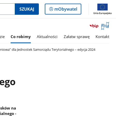
Logowanie
SZUKAJ
mObywatel
do
panelu
Otwórz
okno
z
zie
Co robimy
Aktualności
Załatw sprawę
Kontakt
tłumac
języka
niowa” dla Jednostek Samorządu Terytorialnego – edycja 2024
migowe
nego
iosków na
alnego -