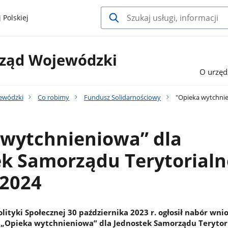
 Polskiej
rząd Wojewódzki
O urzęd
ewódzki
Co robimy
Fundusz Solidarnościowy
"Opieka wytchnie
 wytchnieniowa” dla
ek Samorządu Terytorial
 2024
olityki Społecznej 30 października 2023 r. ogłosił nabór wn
 „Opieka wytchnieniowa” dla Jednostek Samorządu Terytori