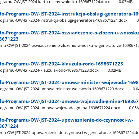
rogramu-OW-JST-2024-karta-oceny-wniosku-1698671224.docx
0.03MB
-do-Programu-OW-JST-2024-instrukcja-obslugi-generatora-1
Programu-OW-JST-2024-instrukcja-obslugi-generatora-1698671224.docx
0
-do-Programu-OW-JST-2024-oswiadczenie-o-zlozeniu-wniosku
98671223
ramu-OW-JST-2024-oswiadczenie-o-zlozeniu-wniosku-w-generatorze-1698671
-do-Programu-OW-JST-2024-klauzula-rodo-1698671223
Programu-OW-JST-2024-klauzula-rodo-1698671223.docx
0.02MB
3-do-Programu-OW-JST-2024-umowa-minister-wojewoda-169
-Programu-OW-JST-2024-umowa-minister-wojewoda-1698671223.docx
0.
4-do-Programu-OW-JST-2024-umowa-wojewoda-gmina-16986
-Programu-OW-JST-2024-umowa-wojewoda-gmina-1698671224.docx
0.05
-do-Programu-OW-JST-2024-upowaznienie-do-czynnosci-w-
98671224
ramu-OW-JST-2024-upowaznienie-do-czynnosci-w-generatorze-1698671224.d