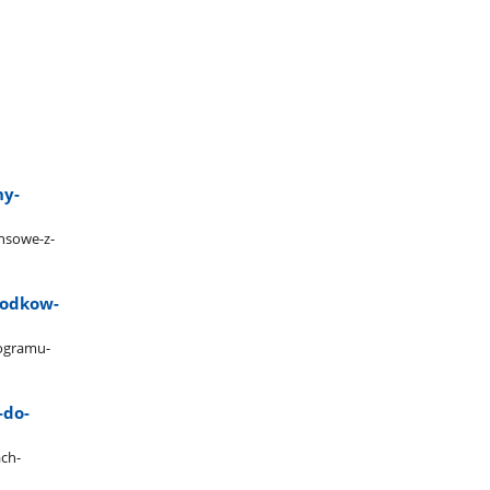
ny-
nsowe-z-
rodkow-
rogramu-
-do-
ch-