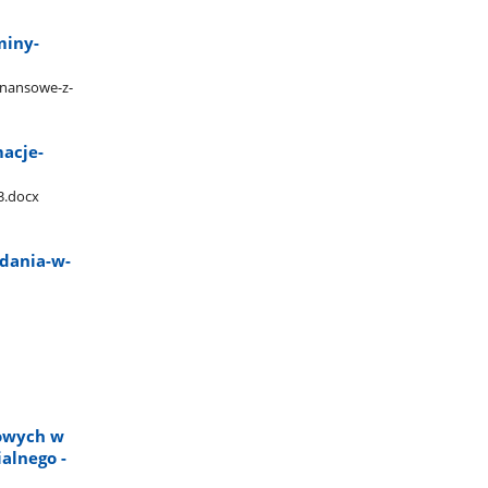
miny-
inansowe-z-
macje-
3.docx
zdania-w-
owych w
alnego -