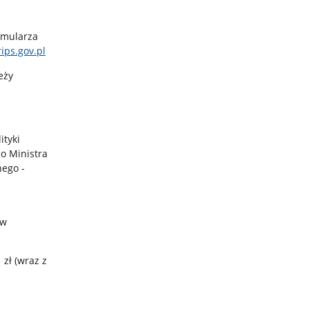
rmularza
ips.gov.pl
eży
ityki
o Ministra
nego -
 w
zł (wraz z