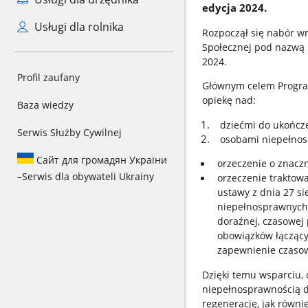
edycja 2024.
Usługi dla rolnika
Rozpoczął się nabór w
Społecznej pod nazwą 
2024.
Profil zaufany
Głównym celem Progra
opiekę nad:
Baza wiedzy
dziećmi do ukończe
Serwis Służby Cywilnej
osobami niepełnos
Сайт для громадян України
orzeczenie o znacz
–
Serwis dla obywateli Ukrainy
orzeczenie traktowa
ustawy z dnia 27 si
niepełnosprawnych (
doraźnej, czasowej 
obowiązków łączący
zapewnienie czasow
Dzięki temu wsparciu,
niepełnosprawnością d
regenerację, jak równi