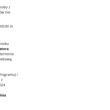
soby z
ów nie
00,00 zł.
niosku
atora
 terminie
 webową,
rogramu) i
 z
024
dnia