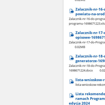
Zalacznik-nr-16
powiatu-na-srod
Zalacznik-nr-16-do-progr
programu-1698671223.xls
Zalacznik-nr-17
opisowe-169867
Zalacznik-nr-17-do-Progr
0.02MB
Zalacznik-nr-18
generatorze-16
Zalacznik-nr-18-do-Progr
1698671224.docx
0.0
lista-wnioskow
lista-wnioskow-rek
Lista rekomend
ramach Programu
edycja 2024