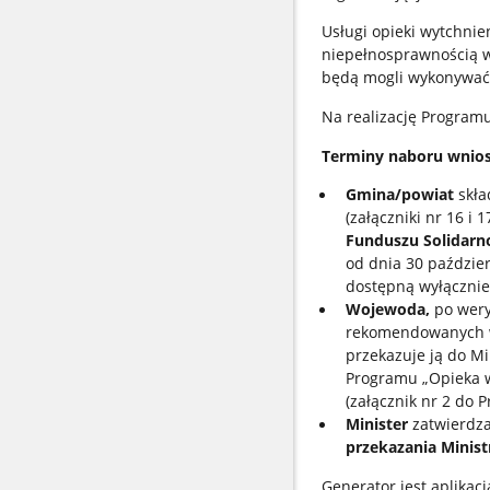
Usługi opieki wytchni
niepełnosprawnością w
będą mogli wykonywać
Na realizację Programu
Terminy naboru wnio
Gmina/powiat
skła
(załączniki nr 16 
Funduszu Solidar
od dnia 30 paździer
dostępną wyłącznie
Wojewoda,
po wery
rekomendowanych wn
przekazuje ją do M
Programu „Opieka w
(załącznik nr 2 do 
Minister
zatwierdz
przekazania Minis
Generator jest aplika