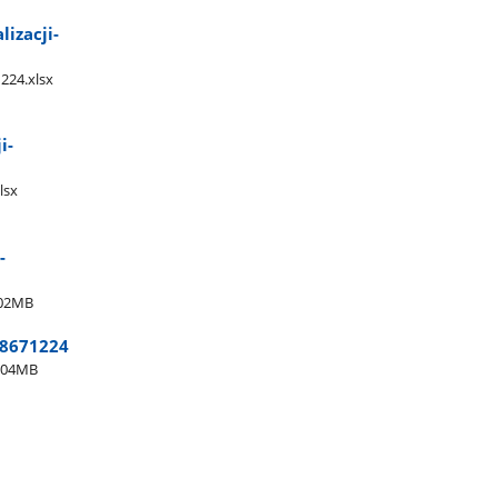
izacji-
224.xlsx
i-
lsx
-
.02MB
98671224
.04MB