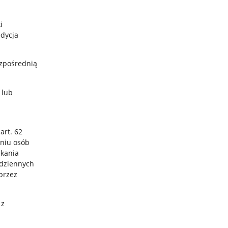
i
edycja
zpośrednią
 lub
art. 62
aniu osób
skania
odziennych
przez
 z