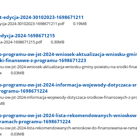
st-edycja-2024-30102023-1698671211
dycja-2024-30102023-1698671211.pdf
0.19MB
edycja-2024-1698671215
ja-2024-1698671215.pdf
0.30MB
do-programu-ow-jst-2024-wniosek-aktualizacja-wniosku-gmi
ki-finansowe-z-programu-1698671223
mu-ow-jst-2024-wniosek-aktualizacja-wniosku-gminy-powiatu-na-srodki-fina
x
0.03MB
do-programu-ow-jst-2024-informacja-wojewody-dotyczaca-s
programu-1698671224
amu-ow-jst-2024-informacja-wojewody-dotyczaca-srodkow-finansowych-z-p
1MB
do-programu-ow-jst-2024-lista-rekomendowanych-wnioskow
-ramach-programu-1698671224
amu-ow-jst-2024-lista-rekomendowanych-wnioskow-do-finansowania-w-rama
x
0.03MB