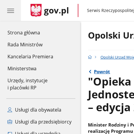
gov.pl
gov.pl
Serwis Rzeczypospolitej
gov.pl
Strona główna
Opolski U
Rada Ministrów
Kancelaria Premiera
Opolski Urząd Woj
Ministerstwa
Powrót
"Opieka
Urzędy, instytucje
i placówki RP
Jednost
– edycja
Usługi dla obywatela
Usługi dla przedsiębiorcy
Minister Rodziny i P
realizację Programu
Usługi dla urzędnika