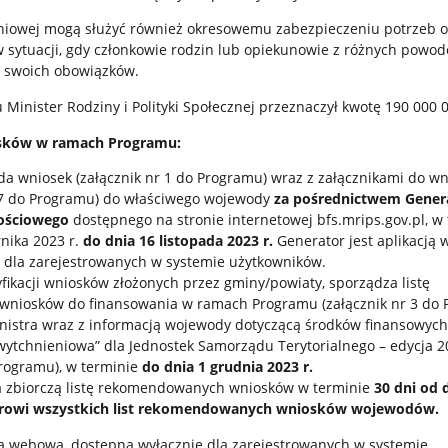
eniowej mogą służyć również okresowemu zabezpieczeniu potrzeb o
 sytuacji, gdy członkowie rodzin lub opiekunowie z różnych powod
 swoich obowiązków.
 Minister Rodziny i Polityki Społecznej przeznaczył kwotę 190 000 0
sków w ramach Programu:
da wniosek (załącznik nr 1 do Programu) wraz z załącznikami do w
i 17 do Programu) do właściwego wojewody
za pośrednictwem Gener
nościowego
dostępnego na stronie internetowej bfs.mrips.gov.pl, w
nika 2023 r.
do dnia 16 listopada 2023 r.
Generator jest aplikacją
 dla zarejestrowanych w systemie użytkowników.
fikacji wniosków złożonych przez gminy/powiaty, sporządza listę
iosków do finansowania w ramach Programu (załącznik nr 3 do P
inistra wraz z informacją wojewody dotyczącą środków finansowych
ytchnieniowa” dla Jednostek Samorządu Terytorialnego – edycja 2
Programu), w terminie
do dnia 1 grudnia 2023 r.
a zbiorczą listę rekomendowanych wniosków w terminie
30 dni od 
trowi wszystkich list rekomendowanych wniosków wojewodów.
cją webową, dostępną wyłącznie dla zarejestrowanych w systemie