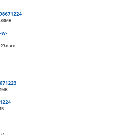
698671224
.83MB
-w-
223.docx
8671223
04MB
71224
MB
ocx