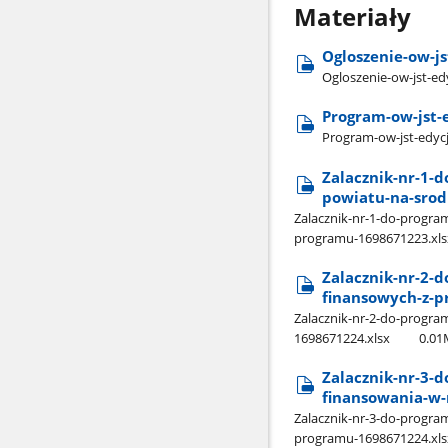
Materiały
Ogloszenie-ow-j
Ogloszenie-ow-jst-e
Program-ow-jst-
Program-ow-jst-edyc
Zalacznik-nr-1-
powiatu-na-srod
Zalacznik-nr-1-do-progra
programu-1698671223.xls
Zalacznik-nr-2-
finansowych-z-
Zalacznik-nr-2-do-progr
1698671224.xlsx
0.0
Zalacznik-nr-3-
finansowania-w
Zalacznik-nr-3-do-progr
programu-1698671224.xls