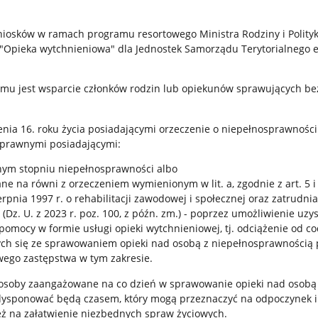
niosków w ramach programu resortowego Ministra Rodziny i Polityk
"Opieka wytchnieniowa" dla Jednostek Samorządu Terytorialnego 
mu jest wsparcie członków rodzin lub opiekunów sprawujących be
nia 16. roku życia posiadającymi orzeczenie o niepełnosprawności
prawnymi posiadającymi:
nym stopniu niepełnosprawności albo
ne na równi z orzeczeniem wymienionym w lit. a, zgodnie z art. 5 i 
erpnia 1997 r. o rehabilitacji zawodowej i społecznej oraz zatrudni
Dz. U. z 2023 r. poz. 100, z późn. zm.) - poprzez umożliwienie uzy
pomocy w formie usługi opieki wytchnieniowej, tj. odciążenie od c
ch się ze sprawowaniem opieki nad osobą z niepełnosprawnością 
ego zastępstwa w tym zakresie.
 osoby zaangażowane na co dzień w sprawowanie opieki nad osobą
ysponować będą czasem, który mogą przeznaczyć na odpoczynek i
eż na załatwienie niezbędnych spraw życiowych.