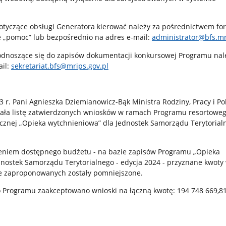
dotyczące obsługi Generatora kierować należy za pośrednictwem fo
 „pomoc” lub bezpośrednio na adres e-mail:
administrator@bfs.mr
odnoszące się do zapisów dokumentacji konkursowej Programu nal
ail:
sekretariat.bfs@mrips.gov.pl
 r. Pani Agnieszka Dziemianowicz-Bąk Ministra Rodziny, Pracy i Pol
ała listę zatwierdzonych wniosków w ramach Programu resortoweg
łecznej „Opieka wytchnieniowa” dla Jednostek Samorządu Terytorial
eniem dostępnego budżetu - na bazie zapisów Programu „Opieka
dnostek Samorządu Terytorialnego - edycja 2024 - przyznane kwoty
e zaproponowanych zostały pomniejszone.
Programu zaakceptowano wnioski na łączną kwotę: 194 748 669,81 