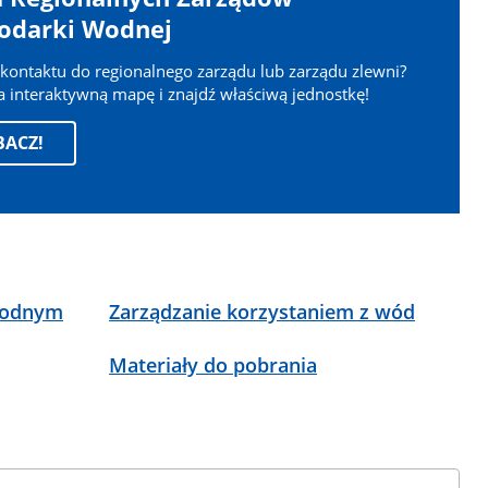
odarki Wodnej
kontaktu do regionalnego zarządu lub zarządu zlewni?
 interaktywną mapę i znajdź właściwą jednostkę!
BACZ!
wodnym
Zarządzanie korzystaniem z wód
Materiały do pobrania