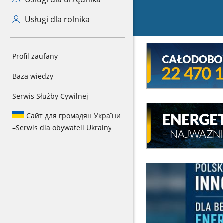
Usługi dla rolnika
Mini
Profil zaufany
baner
Całodowy
Baza wiedzy
numer
kryzysowy
Serwis Służby Cywilnej
MEW
Сайт для громадян України
Energetyka
–
Serwis dla obywateli Ukrainy
wodna
-
najważniejsze
informacje