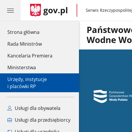
gov.pl
gov.pl
Serwis Rzeczypospolitej
Państwow
gov.pl
Strona główna
Wodne Wod
Rada Ministrów
Kancelaria Premiera
Ministerstwa
Urzędy, instytucje
i placówki RP
Usługi dla obywatela
Usługi dla przedsiębiorcy
Usługi dla urzędnika