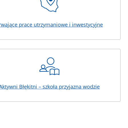
rwające prace utrzymaniowe i inwestycyjne
Aktywni Błękitni – szkoła przyjazna wodzie