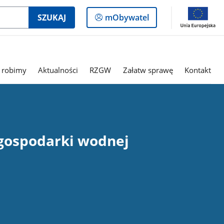
Logowanie
SZUKAJ
mObywatel
do
panelu
 robimy
Aktualności
RZGW
Załatw sprawę
Kontakt
 gospodarki wodnej
Ed