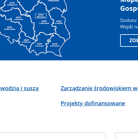
Gosp
Szukasz 
Wejdź na
ZO
wodzią i suszą
Zarządzanie środowiskiem 
Projekty dofinansowane