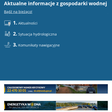
Aktualne informacje z gospodarki wodnej
E
Bądź na bieżąco!
Do
1.
Aktualności
2.
Sytuacja hydrologiczna
3.
Komunikaty nawigacyjne
Mini
baner
Całodowy
numer
MEW
kryzysowy
Energetyka