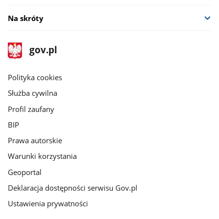
Na skróty
stopka
Strona
gov.pl
gov.pl
główna
gov.pl
Polityka cookies
Służba cywilna
Profil zaufany
BIP
Prawa autorskie
Warunki korzystania
Geoportal
Deklaracja dostępności serwisu Gov.pl
Ustawienia prywatności