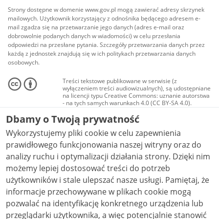
Strony dostępne w domenie www.gov.pl mogą zawierać adresy skrzynek
mailowych. Użytkownik korzystający z odnośnika będącego adresem e-
mail zgadza się na przetwarzanie jego danych (adres e-mail oraz
dobrowolnie podanych danych w wiadomości) w celu przesłania
odpowiedzi na przesłane pytania. Szczegóły przetwarzania danych przez
każdą z jednostek znajdują się w ich politykach przetwarzania danych
osobowych.
Treści tekstowe publikowane w serwisie (z
wyłączeniem treści audiowizualnych), są udostępniane
na licencji typu Creative Commons: uznanie autorstwa
- na tych samych warunkach 4.0 (CC BY-SA 4.0).
Materiały audiowizualne, w tym zdjęcia, materiały
Dbamy o Twoją prywatność
audio i wideo, są udostępniane na licencji typu
Creative Commons: uznanie autorstwa użycie
Wykorzystujemy pliki cookie w celu zapewnienia
niekomercyjne - bez utworów zależnych 4.0 (CC BY-
NC-ND 4.0), o ile nie jest to stwierdzone inaczej.
prawidłowego funkcjonowania naszej witryny oraz do
analizy ruchu i optymalizacji działania strony. Dzięki nim
możemy lepiej dostosować treści do potrzeb
użytkowników i stale ulepszać nasze usługi. Pamiętaj, że
informacje przechowywane w plikach cookie mogą
pozwalać na identyfikację konkretnego urządzenia lub
przeglądarki użytkownika, a więc potencjalnie stanowić