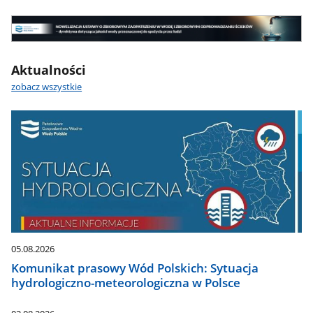
wodna
-
Nowelizacja
najważniejsze
UOZZW
informacje
Nowelizacja
Aktualności
UOZZW
zobacz wszystkie
05.08.2026
Komunikat prasowy Wód Polskich: Sytuacja
hydrologiczno-meteorologiczna w Polsce