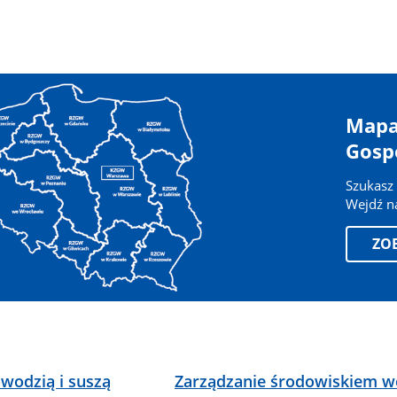
Mapa
Gosp
Szukasz 
Wejdź na
ZO
wodzią i suszą
Zarządzanie środowiskiem 