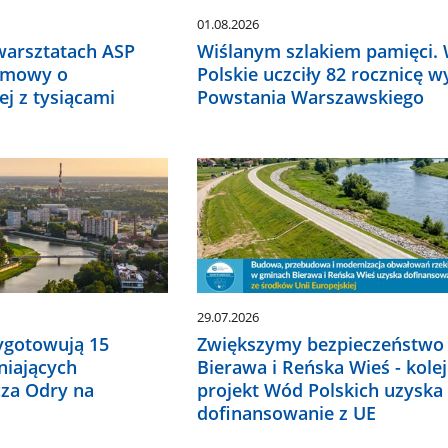
01.08.2026
warsztatach ASP
Wiślanym szlakiem pamięci.
ozmowy o
Polskie uczciły 82 rocznicę 
j z tysiącami
Powstania Warszawskiego
29.07.2026
ygotowują 15
Zwiększymy bezpieczeństwo
niających
Bierawa i Reńska Wieś - kole
za Odry na
projekt Wód Polskich uzyska
dofinansowanie z UE