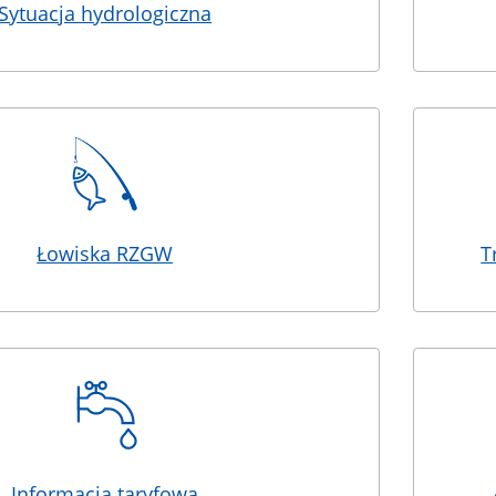
Sytuacja hydrologiczna
Łowiska RZGW
T
Informacja taryfowa