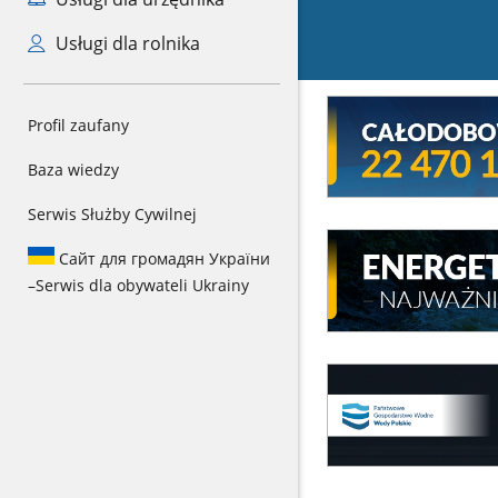
Usługi dla rolnika
Mini
Profil zaufany
baner
Całodowy
Baza wiedzy
numer
kryzysowy
Serwis Służby Cywilnej
MEW
Сайт для громадян України
Energetyka
–
Serwis dla obywateli Ukrainy
wodna
-
najważniejsze
informacje
Nowelizacja
UOZZW
Nowelizacja
UOZZW