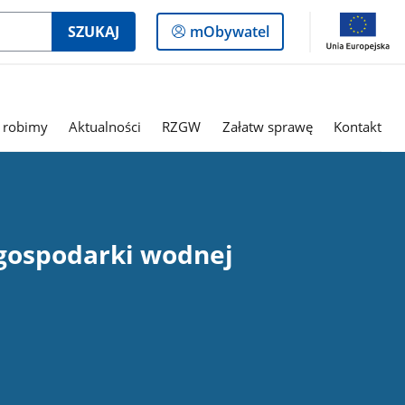
Logowanie
SZUKAJ
mObywatel
do
panelu
 robimy
Aktualności
RZGW
Załatw sprawę
Kontakt
 gospodarki wodnej
Ed