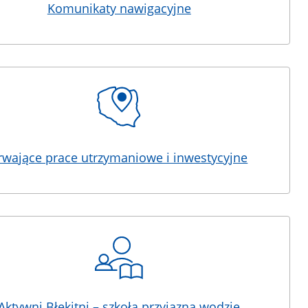
Komunikaty nawigacyjne
rwające prace utrzymaniowe i inwestycyjne
Aktywni Błękitni – szkoła przyjazna wodzie