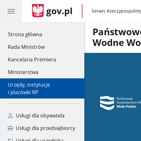
gov.pl
gov.pl
Serwis Rzeczypospolitej
Państwow
gov.pl
Strona główna
Wodne Wod
Rada Ministrów
Kancelaria Premiera
Ministerstwa
Urzędy, instytucje
i placówki RP
Usługi dla obywatela
Usługi dla przedsiębiorcy
Usługi dla urzędnika