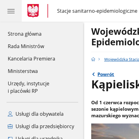
gov.pl
gov.pl
Stacje sanitarno-epidemiologiczne
gov.pl
Stacje
sanitarno-
epidemiologiczne
Wojewódzk
gov.pl
Strona główna
Epidemiolo
Rada Ministrów
Kancelaria Premiera
Wojewódzka Stacja
Ministerstwa
Powrót
Kąpielis
Urzędy, instytucje
i placówki RP
Od 1 czerwca rozpoc
sezonie kąpielowym
Usługi dla obywatela
mazurskiego wyznacz
Usługi dla przedsiębiorcy
Usługi dla urzędnika