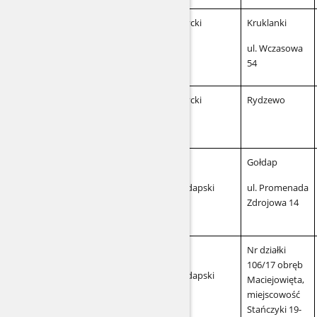
giżycki
Kruklanki
ul. Wczasowa
54
giżycki
Rydzewo
Gołdap
gołdapski
ul. Promenada
Zdrojowa 14
Nr działki
106/17 obręb
gołdapski
Maciejowięta,
miejscowość
Stańczyki 19-