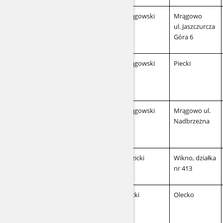
mrągowski
Mrągowo
ul. Jaszczurcza
Góra 6
mrągowski
Piecki
mrągowski
Mrągowo ul.
Nadbrzeżna
nidzicki
Wikno, działka
nr 413
olecki
Olecko