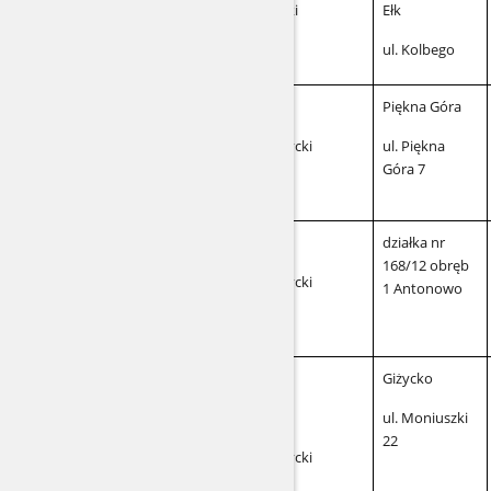
ełcki
Ełk
ul. Kolbego
Piękna Góra
giżycki
ul. Piękna
Góra 7
działka nr
168/12 obręb
giżycki
1 Antonowo
Giżycko
ul. Moniuszki
22
giżycki