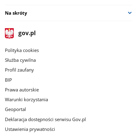
Na skróty
stopka
Strona
gov.pl
gov.pl
główna
gov.pl
Polityka cookies
Służba cywilna
Profil zaufany
BIP
Prawa autorskie
Warunki korzystania
Geoportal
Deklaracja dostępności serwisu Gov.pl
Ustawienia prywatności