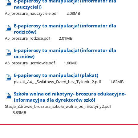
E-papierosy to manipulacja! (informator dla
nauczycieli)
A5​_broszura​_nauczyciele.pdf
2.08MB
E-papierosy to manipulacja! (informator dla
rodziców)
A5​_broszura​_rodzice.pdf
2.01MB
E-papierosy to manipulacja! (informator dla
uczniów)
A5​_broszura​_uczniowie.pdf
1.66MB
E-papierosy to manipulacja! (plakat)
plakat​_A4​_-​_Światowy​_Dzień​_bez​_Tytoniu-2.pdf
1.82MB
Szkoła wolna od nikotyny- broszura edukacyjno-
informacyjna dla dyrektorów szkół
Stacja​_Zdrowie​_broszura​_szkoła​_wolna​_od​_nikotyny2.pdf
3.83MB