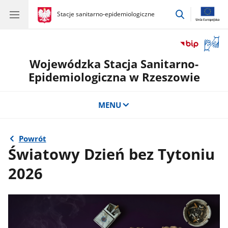
przejdź
gov.pl
Stacje sanitarno-epidemiologiczne
gov.pl
Stacje
do
sanitarno-
wyszukiwar
epidemiologiczne
Otwór
okno
Wojewódzka Stacja Sanitarno-
z
tłuma
Epidemiologiczna w Rzeszowie
języka
migow
MENU
Powrót
Światowy Dzień bez Tytoniu
2026