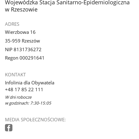
stopka
Wojewódzka Stacja Sanitarno-Epidemiologiczna
w Rzeszowie
ADRES
Wierzbowa 16
35-959 Rzeszów
NIP 8131736272
Regon 000291641
KONTAKT
Infolinia dla Obywatela
+48 17 85 22 111
W dni robocze
w godzinach: 7:30-15:05
MEDIA SPOŁECZNOŚCIOWE: