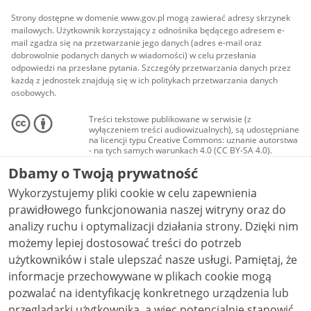
Strony dostępne w domenie www.gov.pl mogą zawierać adresy skrzynek
mailowych. Użytkownik korzystający z odnośnika będącego adresem e-
mail zgadza się na przetwarzanie jego danych (adres e-mail oraz
dobrowolnie podanych danych w wiadomości) w celu przesłania
odpowiedzi na przesłane pytania. Szczegóły przetwarzania danych przez
każdą z jednostek znajdują się w ich politykach przetwarzania danych
osobowych.
Treści tekstowe publikowane w serwisie (z
wyłączeniem treści audiowizualnych), są udostępniane
na licencji typu Creative Commons: uznanie autorstwa
- na tych samych warunkach 4.0 (CC BY-SA 4.0).
Materiały audiowizualne, w tym zdjęcia, materiały
Dbamy o Twoją prywatność
audio i wideo, są udostępniane na licencji typu
Creative Commons: uznanie autorstwa użycie
Wykorzystujemy pliki cookie w celu zapewnienia
niekomercyjne - bez utworów zależnych 4.0 (CC BY-
NC-ND 4.0), o ile nie jest to stwierdzone inaczej.
prawidłowego funkcjonowania naszej witryny oraz do
analizy ruchu i optymalizacji działania strony. Dzięki nim
możemy lepiej dostosować treści do potrzeb
użytkowników i stale ulepszać nasze usługi. Pamiętaj, że
informacje przechowywane w plikach cookie mogą
pozwalać na identyfikację konkretnego urządzenia lub
przeglądarki użytkownika, a więc potencjalnie stanowić